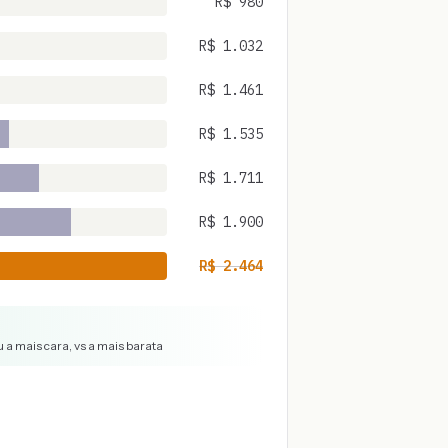
R$
980
R$
1.032
R$
1.461
R$
1.535
R$
1.711
R$
1.900
R$
2.464
 a mais cara, vs a mais barata