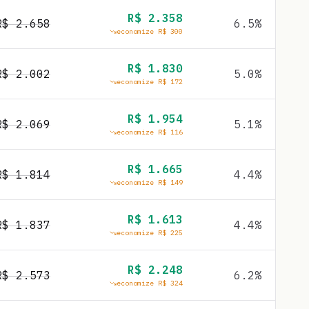
R$
2.358
R$
2.658
6.5
%
economize R$
300
R$
1.830
R$
2.002
5.0
%
economize R$
172
R$
1.954
R$
2.069
5.1
%
economize R$
116
R$
1.665
R$
1.814
4.4
%
economize R$
149
R$
1.613
R$
1.837
4.4
%
economize R$
225
R$
2.248
R$
2.573
6.2
%
economize R$
324