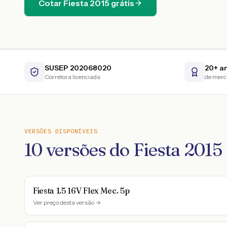
Cotar
Fiesta
2015
grátis
SUSEP 202068020
20+ a
Corretora licenciada
de mer
VERSÕES DISPONÍVEIS
10
versões do
Fiesta
2015
Fiesta 1.5 16V Flex Mec. 5p
Ver preço desta versão →