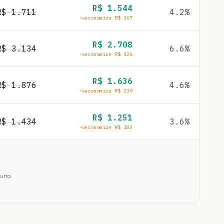
R$
1.544
R$
1.711
4.2
%
economize R$
167
R$
2.708
R$
3.134
6.6
%
economize R$
426
R$
1.636
R$
1.876
4.6
%
economize R$
239
R$
1.251
R$
1.434
3.6
%
economize R$
183
urto.