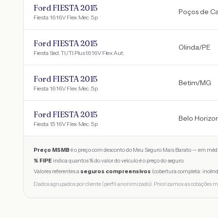
Ford FIESTA 2015
Poços de Ca
Fiesta 1.6 16V Flex Mec. 5p
Ford FIESTA 2015
Olinda
/
PE
Fiesta Sed. TI./TI.Plus1.6 16V Flex Aut.
Ford FIESTA 2015
Betim
/
MG
Fiesta 1.6 16V Flex Mec. 5p
Ford FIESTA 2015
Belo Horizo
Fiesta 1.5 16V Flex Mec. 5p
Preço MSMB
é o preço com desconto do Meu Seguro Mais Barato — em médi
% FIPE
indica quantos % do valor do veículo é o preço do seguro.
Valores referentes a
seguros compreensivos
(cobertura completa: incênd
Dados agrupados por cliente (perfil anonimizado). Priorizamos as cotações m