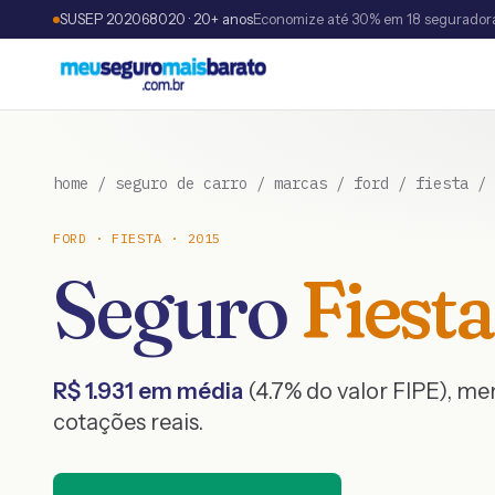
SUSEP 202068020 · 20+ anos
Economize até 30% em 18 segurador
home
/
seguro de carro
/
marcas
/
ford
/
fiesta
/
FORD
·
FIESTA
·
2015
Seguro
Fiesta
R$
1.931
em média
(
4.7
% do valor FIPE), m
cotações reais.