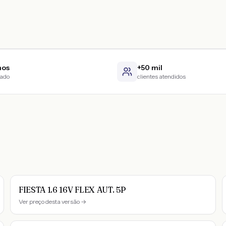
nos
+50 mil
cado
clientes atendidos
FIESTA 1.6 16V FLEX AUT. 5P
Ver preço desta versão →