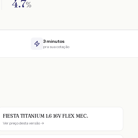
4.7
%
3 minutos
pra sua cotação
FIESTA TITANIUM 1.6 16V FLEX MEC.
Ver preço desta versão →