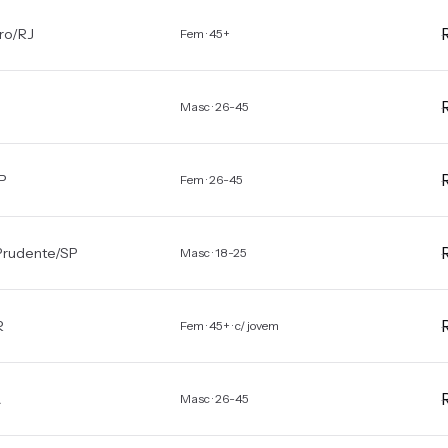
ro
/
RJ
Fem · 45+
Masc · 26-45
P
Fem · 26-45
Prudente
/
SP
Masc · 18-25
R
Fem · 45+ · c/ jovem
A
Masc · 26-45