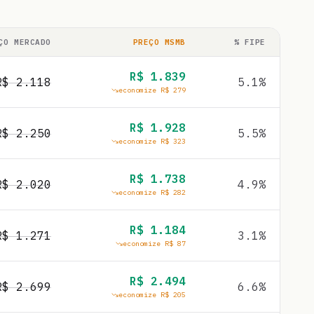
ÇO MERCADO
PREÇO MSMB
% FIPE
R$
1.839
R$
2.118
5.1
%
economize R$
279
R$
1.928
R$
2.250
5.5
%
economize R$
323
R$
1.738
R$
2.020
4.9
%
economize R$
282
R$
1.184
R$
1.271
3.1
%
economize R$
87
R$
2.494
R$
2.699
6.6
%
economize R$
205