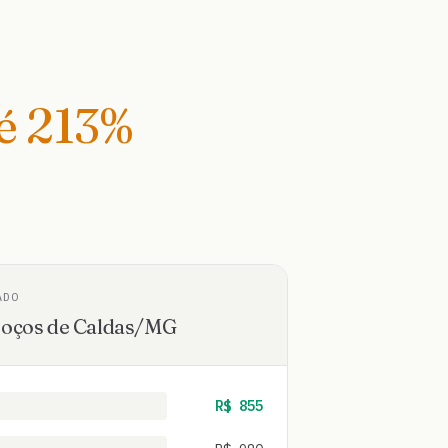
té
213
%
ADO
oços de Caldas
/
MG
R$
855