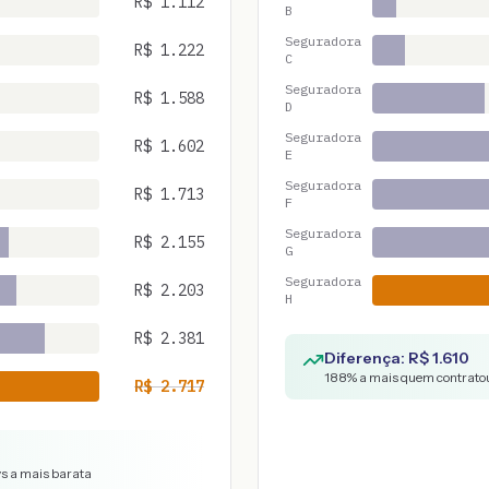
R$
1.112
B
Seguradora
R$
1.222
C
Seguradora
R$
1.588
D
Seguradora
R$
1.602
E
Seguradora
R$
1.713
F
Seguradora
R$
2.155
G
Seguradora
R$
2.203
H
R$
2.381
Diferença: R$
1.610
188
% a mais quem contratou
R$
2.717
vs a mais barata