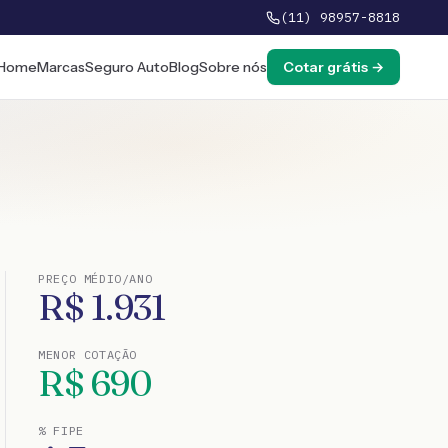
(11) 98957-8818
Home
Marcas
Seguro Auto
Blog
Sobre nós
Cotar grátis →
PREÇO MÉDIO/ANO
R$
1.931
MENOR COTAÇÃO
R$
690
% FIPE