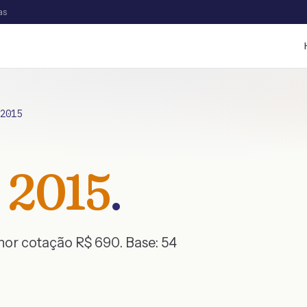
as
2015
2015
.
enor cotação R$
690
. Base:
54