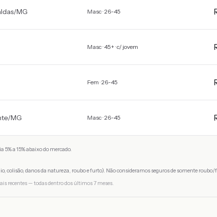
ldas
/
MG
Masc · 26-45
Masc · 45+ · c/ jovem
Fem · 26-45
nte
/
MG
Masc · 26-45
a 5% a 15% abaixo do mercado.
io, colisão, danos da natureza, roubo e furto). Não consideramos seguros de somente roubo/f
ais recentes — todas dentro dos últimos 7 meses.