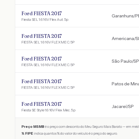
Ford FIESTA 2017
Garanhuns
/
P
Fiesta SEL 1.6 16V Flex Aut. 5p
Ford FIESTA 2017
Americana
/
S
FIESTA SEL 1.6 16V FLEX MEC. 5P
Ford FIESTA 2017
São Paulo
/
SP
FIESTA SEL 1.6 16V FLEX MEC. 5P
Ford FIESTA 2017
Patos de Min
FIESTA SEL 1.6 16V FLEX MEC. 5P
Ford FIESTA 2017
Jacareí
/
SP
Fiesta SE Style 1.6 16V Flex Mec. 5p
Preço MSMB
é o preço com desconto do Meu Seguro Mais Barato — em médi
% FIPE
indica quantos % do valor do veículo é o preço do seguro.