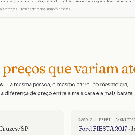
io, colisão, danos da natureza, roubo e furto). Não consideramos seguros de somente roubo/f
ais recentes — todas dentro dos últimos 7 meses.
preços que variam a
os
— a mesma pessoa, o mesmo carro, no mesmo dia,
a diferença de preço entre a mais cara e a mais barata:
CASO
2
· PERFIL ANONIMIZ
Cruzes
/
SP
Ford
FIESTA
2017
·
J