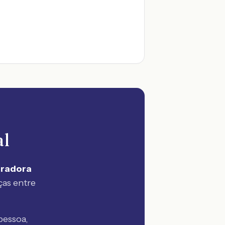
al
uradora
ças entre
pessoa,