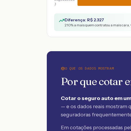
J
Diferença: R$
2.327
210
% a mais quem contratou a mais cara, 
O QUE OS DADOS MOSTRAM
Por que cotar
Cotar o seguro auto em um
— e os dados reais mostram q
seguradoras frequentement
Em cotações processadas p