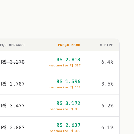
EÇO MERCADO
PREÇO MSMB
% FIPE
R$
2.813
R$
3.170
6.4
%
economize R$
357
R$
1.596
R$
1.707
3.5
%
economize R$
111
R$
3.172
R$
3.477
6.2
%
economize R$
305
R$
2.637
R$
3.007
6.1
%
economize R$
370