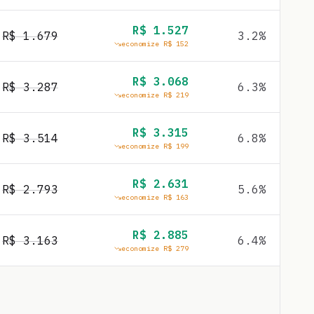
R$
1.527
R$
1.679
3.2
%
economize R$
152
R$
3.068
R$
3.287
6.3
%
economize R$
219
R$
3.315
R$
3.514
6.8
%
economize R$
199
R$
2.631
R$
2.793
5.6
%
economize R$
163
R$
2.885
R$
3.163
6.4
%
economize R$
279