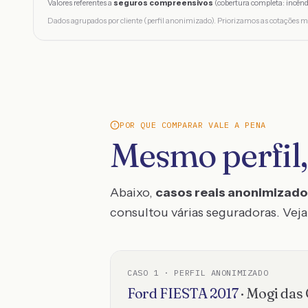
Valores referentes a
seguros compreensivos
(cobertura completa: incênd
Dados agrupados por cliente (perfil anonimizado). Priorizamos as cotações m
POR QUE COMPARAR VALE A PENA
Mesmo perfil,
Abaixo,
casos reais anonimizad
consultou várias seguradoras. Veja 
CASO
1
· PERFIL ANONIMIZADO
Ford
FIESTA
2017
·
Mogi das 