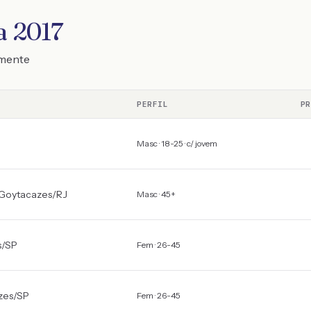
a 2017
emente
PERFIL
PR
Masc · 18-25 · c/ jovem
Goytacazes
/
RJ
Masc · 45+
s
/
SP
Fem · 26-45
zes
/
SP
Fem · 26-45