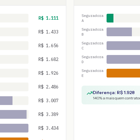
Seguradora
R$
1.111
A
Seguradora
R$
1.433
B
Seguradora
R$
1.656
C
Seguradora
R$
1.682
D
Seguradora
R$
1.926
E
R$
2.486
Diferença: R$
1.928
140
% a mais quem contratou
R$
3.007
R$
3.389
R$
3.434