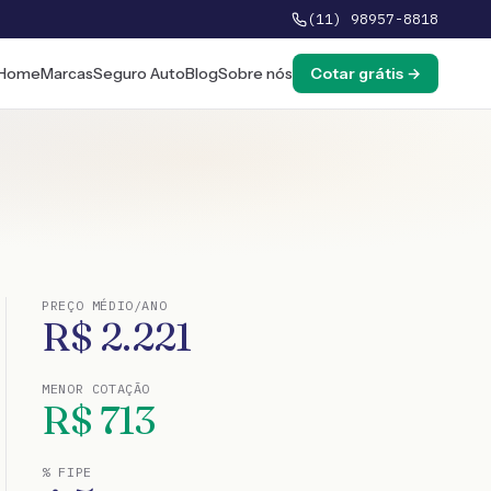
(11) 98957-8818
Home
Marcas
Seguro Auto
Blog
Sobre nós
Cotar grátis →
PREÇO MÉDIO/ANO
R$
2.221
MENOR COTAÇÃO
R$
713
% FIPE