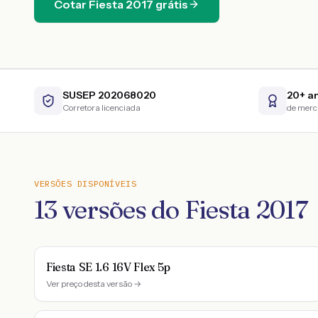
Cotar
Fiesta
2017
grátis
SUSEP 202068020
20+ a
Corretora licenciada
de mer
VERSÕES DISPONÍVEIS
13
versões do
Fiesta
2017
Fiesta SE 1.6 16V Flex 5p
Ver preço desta versão →