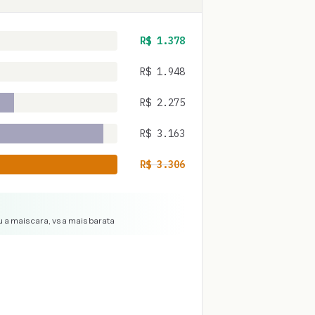
R$
1.378
R$
1.948
R$
2.275
R$
3.163
R$
3.306
 a mais cara, vs a mais barata