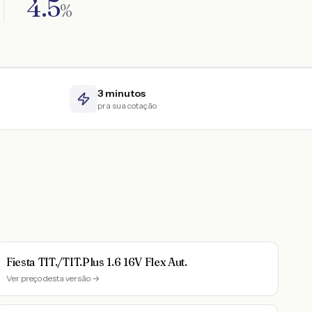
4.5
%
3 minutos
pra sua cotação
Fiesta TIT./TIT.Plus 1.6 16V Flex Aut.
Ver preço desta versão →