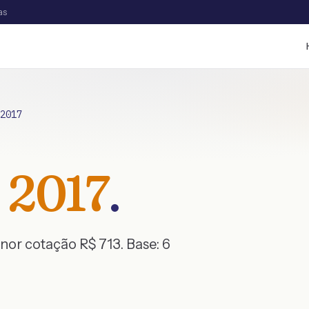
as
2017
2017
.
enor cotação R$
713
. Base:
6