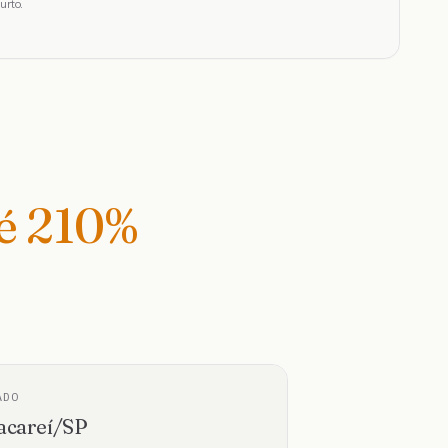
urto.
té
210
%
ADO
acareí
/
SP