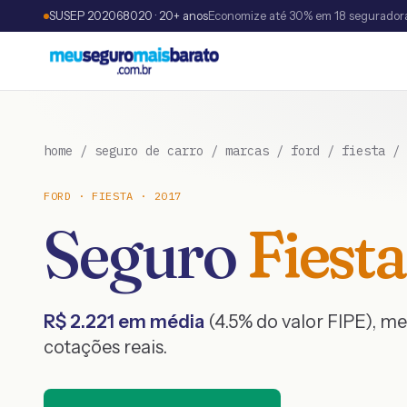
SUSEP 202068020 · 20+ anos
Economize até 30% em 18 segurador
home
/
seguro de carro
/
marcas
/
ford
/
fiesta
/
FORD
·
FIESTA
·
2017
Seguro
Fiesta
R$
2.221
em média
(
4.5
% do valor FIPE), m
cotações reais.