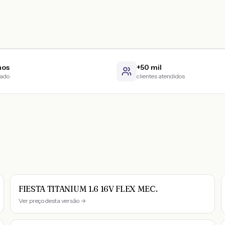
nos
+50 mil
cado
clientes atendidos
FIESTA TITANIUM 1.6 16V FLEX MEC.
Ver preço desta versão →