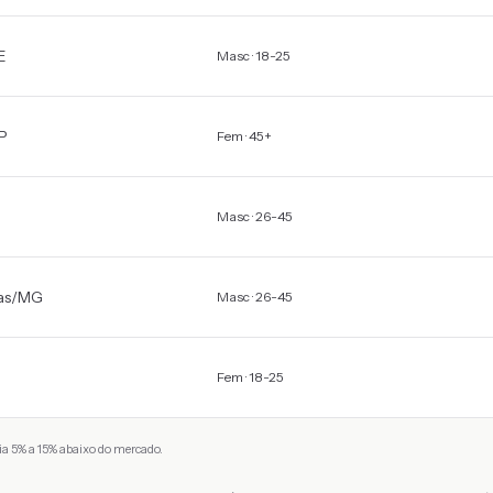
E
Masc · 18-25
P
Fem · 45+
Masc · 26-45
as
/
MG
Masc · 26-45
Fem · 18-25
a 5% a 15% abaixo do mercado.