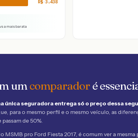
R$
3.438
vs a mais barata
 em um
comparador
é essenci
a única seguradora entrega só o preço dessa seg
ue, para o mesmo perfil e o mesmo veículo, as diferen
e passam de 50%.
elo MSMB
pro Ford Fiesta 2017
, é comum ver a mesma 