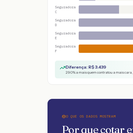
Seguradora
C
Seguradora
D
Seguradora
E
Seguradora
F
Diferença: R$
3.439
290
% a mais quem contratou a mais cara,
O QUE OS DADOS MOSTRAM
Por que cotar