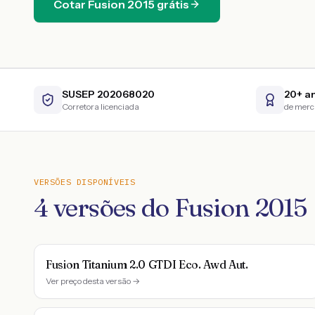
Cotar
Fusion
2015
grátis
SUSEP 202068020
20+ a
Corretora licenciada
de mer
VERSÕES DISPONÍVEIS
4
versões do
Fusion
2015
Fusion Titanium 2.0 GTDI Eco. Awd Aut.
Ver preço desta versão →