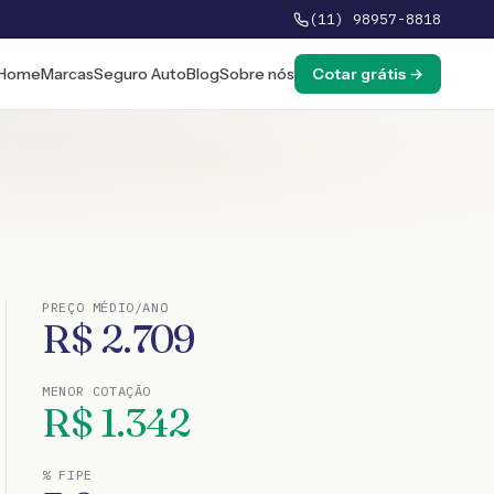
(11) 98957-8818
Home
Marcas
Seguro Auto
Blog
Sobre nós
Cotar grátis →
PREÇO MÉDIO/ANO
R$
2.709
MENOR COTAÇÃO
R$
1.342
% FIPE