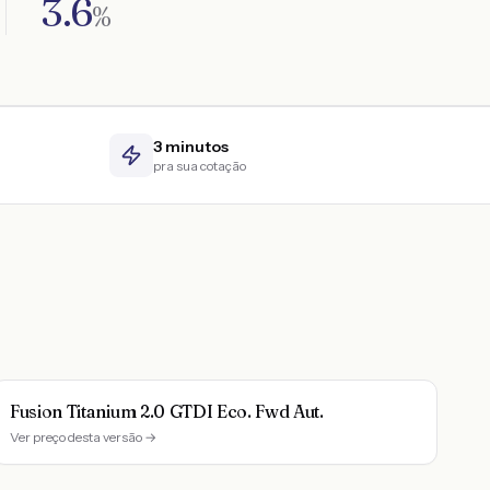
3.6
%
3 minutos
pra sua cotação
Fusion Titanium 2.0 GTDI Eco. Fwd Aut.
Ver preço desta versão →