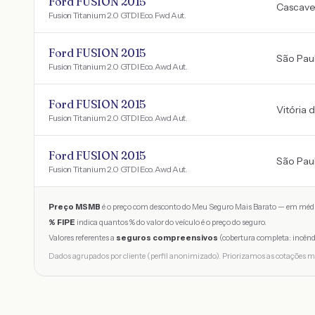
Ford FUSION 2015
Cascave
Fusion Titanium 2.0 GTDI Eco. Fwd Aut.
Ford FUSION 2015
São Pau
Fusion Titanium 2.0 GTDI Eco. Awd Aut.
Ford FUSION 2015
Vitória 
Fusion Titanium 2.0 GTDI Eco. Awd Aut.
Ford FUSION 2015
São Pau
Fusion Titanium 2.0 GTDI Eco. Awd Aut.
Preço MSMB
é o preço com desconto do Meu Seguro Mais Barato — em médi
% FIPE
indica quantos % do valor do veículo é o preço do seguro.
Valores referentes a
seguros compreensivos
(cobertura completa: incênd
Dados agrupados por cliente (perfil anonimizado). Priorizamos as cotações m