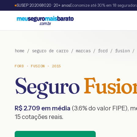
SUSEP 202068020 · 20+ anos
Economize até 30% em 18 segurador
home
/
seguro de carro
/
marcas
/
ford
/
fusion
/
FORD
·
FUSION
·
2015
Seguro
Fusio
R$
2.709
em média
(
3.6
% do valor FIPE), 
15
cotações reais.