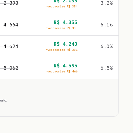
R$
2.039
$
2.393
3.2
%
economize R$
354
R$
4.355
$
4.664
6.1
%
economize R$
308
R$
4.243
$
4.624
6.0
%
economize R$
381
R$
4.595
$
5.062
6.5
%
economize R$
466
urto.