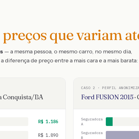
preços que variam a
os
— a mesma pessoa, o mesmo carro, no mesmo dia,
a diferença de preço entre a mais cara e a mais barata:
CASO
2
· PERFIL ANONIMIZ
da Conquista
/
BA
Ford
FUSION
2015
·
Seguradora
R$
1.186
A
Seguradora
R$
1.890
B