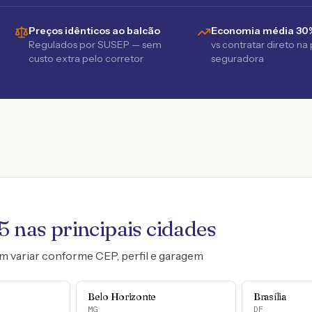
Preços idênticos ao balcão
Economia média 30
Regulados por SUSEP — sem
vs contratar direto na
custo extra pelo corretor
seguradora
5
nas principais cidades
m variar conforme CEP, perfil e garagem
Belo Horizonte
Brasília
MG
DF