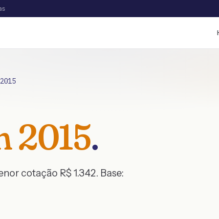
as
2015
n
2015
.
menor cotação R$
1.342
. Base: