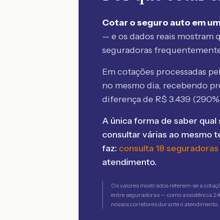
Cotar o seguro auto em um
— e os dados reais mostram q
seguradoras frequentement
Em cotações processadas p
no mesmo dia, recebendo pr
diferença de R$
3.439
(
290
%
A única forma de saber qual 
consultar várias ao mesmo 
faz:
consulta 18 seguradoras
atendimento.
Os valores mostrados referem-se a cotaç
entre seguradoras — como assistência 24h,
nossos corretores durante o atendimento.