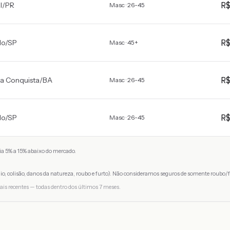
R
l
/
PR
Masc · 26-45
R
lo
/
SP
Masc · 45+
R
da Conquista
/
BA
Masc · 26-45
R
lo
/
SP
Masc · 26-45
a 5% a 15% abaixo do mercado.
io, colisão, danos da natureza, roubo e furto). Não consideramos seguros de somente roubo/f
ais recentes — todas dentro dos últimos 7 meses.