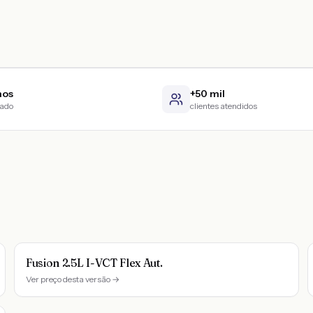
nos
+50 mil
cado
clientes atendidos
Fusion 2.5L I-VCT Flex Aut.
Ver preço desta versão →