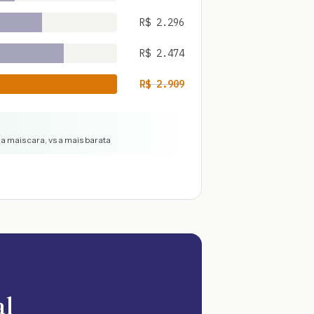
R$
2.296
R$
2.474
R$
2.909
a mais cara, vs a mais barata
al