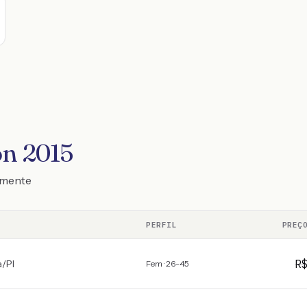
on 2015
emente
PERFIL
PREÇ
R
a
/
PI
Fem · 26-45