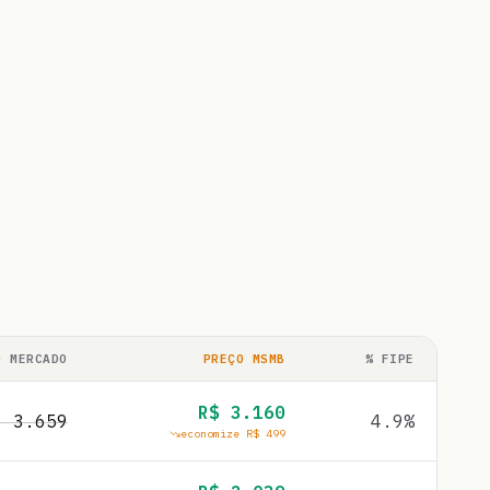
O MERCADO
PREÇO MSMB
% FIPE
R$
3.160
$
3.659
4.9
%
economize R$
499