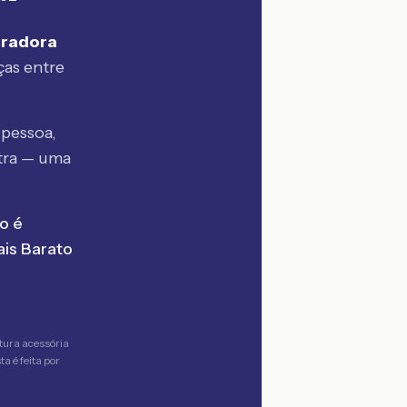
uradora
ças entre
pessoa,
tra — uma
o é
is Barato
tura acessória
a é feita por