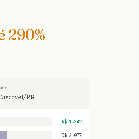
té
290
%
ADO
Cascavel
/
PR
R$
1.342
R$
2.077