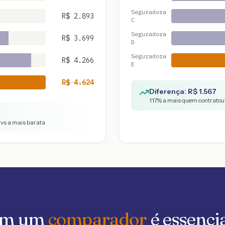
Seguradora
R$
2.893
C
Seguradora
R$
3.699
D
Seguradora
R$
4.266
E
R$
4.624
Diferença: R$
1.567
117
% a mais quem contratou 
 vs a mais barata
 em um
comparador
é essenci