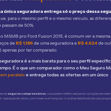
a única seguradora entrega só o preço dessa seg
ue, para o mesmo perfil e o mesmo veículo, as diferen
e passam de 50%.
elo MSMB
pro Ford Fusion 2015
, é comum ver a mesma 
eços de
R$
1.186
de uma seguradora e
R$
4.624
de ou
) apenas por ter comparado.
seguradora é a mais barata para o seu perfil específic
tempo. É o que um comparador como o Meu Seguro Ma
 em paralelo
e entrega todas as ofertas em um único
ões de
seguros compreensivos
, mas podem refletir pequenas variações de cober
 reposição de vidros, carro reserva e franquias. A análise detalhada de cada propost