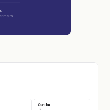
%
 primeira
Curitiba
PR