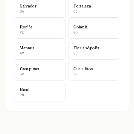
Salvador
Fortaleza
BA
CE
Recife
Goiânia
PE
GO
Manaus
Florianópolis
AM
SC
Campinas
Guarulhos
SP
SP
Natal
RN