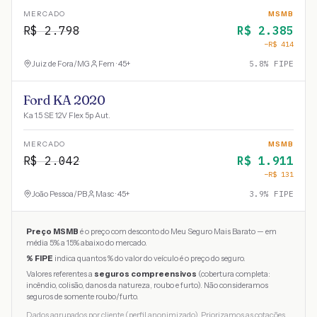
MERCADO
MSMB
R$
2.798
R$
2.385
−R$
414
Juiz de Fora
/
MG
Fem · 45+
5.8
% FIPE
Ford KA 2020
Ka 1.5 SE 12V Flex 5p Aut.
MERCADO
MSMB
R$
2.042
R$
1.911
−R$
131
João Pessoa
/
PB
Masc · 45+
3.9
% FIPE
Preço MSMB
é o preço com desconto do Meu Seguro Mais Barato — em
média 5% a 15% abaixo do mercado.
% FIPE
indica quantos % do valor do veículo é o preço do seguro.
Valores referentes a
seguros compreensivos
(cobertura completa:
incêndio, colisão, danos da natureza, roubo e furto). Não consideramos
seguros de somente roubo/furto.
Dados agrupados por cliente (perfil anonimizado). Priorizamos as cotações