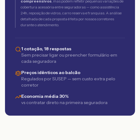
compreensivos
, mas podem refletir pequenas variações de
cobertura acessória entre seguradoras — como assistência
24h, reposição de vidros, carro reserva e franquias. A análise
detalhada de cada proposta é feita por nossos corretores
durante o atendimento.
1 cotação, 18 respostas
Sem precisar ligar ou preencher formulário em
cada seguradora
Preços idênticos ao balcão
Regulados por SUSEP — sem custo extra pelo
corretor
Economia média 30%
vs contratar direto na primeira seguradora