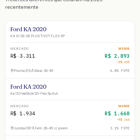
recentemente
Ford KA 2020
KA 1.0 SE-SE PLUS TIVCT FLEX 5P
MERCADO
MSMB
R$
3.311
R$
2.893
−R$
418
Piúma
/
ES
Masc · 26-45
6.8
% FIPE
Ford KA 2020
Ka 1.5 FreeStyle 12V Flex 5p Aut.
MERCADO
MSMB
R$
1.934
R$
1.668
−R$
266
Jundiaí
/
SP
Fem · 26-45 · c/ jovem
3.1
% FIPE