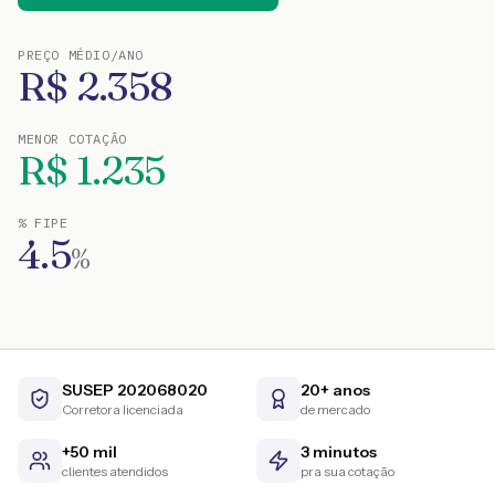
PREÇO MÉDIO/ANO
R$
2.358
MENOR COTAÇÃO
R$
1.235
% FIPE
4.5
%
SUSEP 202068020
20+ anos
Corretora licenciada
de mercado
+50 mil
3 minutos
clientes atendidos
pra sua cotação