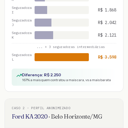
Seguradora
R$
1.868
I
Seguradora
R$
2.042
J
Seguradora
R$
2.121
K
... +
3
seguradoras intermediárias
Seguradora
R$
3.598
L
Diferença: R$
2.250
167
% a mais quem contratou a mais cara, vs a mais barata
CASO
2
· PERFIL ANONIMIZADO
Ford
KA
2020
·
Belo Horizonte
/
MG