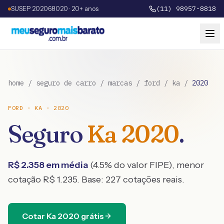
SUSEP 202068020 · 20+ anos
(11) 98957-8818
home
/
seguro de carro
/
marcas
/
ford
/
ka
/
2020
FORD
·
KA
·
2020
Seguro
Ka
2020
.
R$
2.358
em média
(
4.5
% do valor FIPE), menor
cotação R$
1.235
. Base:
227
cotações reais.
Cotar
Ka
2020
grátis