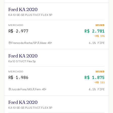
Ford KA 2020
KA 1.0 SE-SE PLUS TIVCT FLEX 5P
MERCADO
MSMB
R$
2.977
R$
2.781
−R$
196
Franco da Rocha
/
SP
Masc · 45+
6.1
% FIPE
Ford KA 2020
Ka 1.0 S TiVCT Flex 5p
MERCADO
MSMB
R$
1.986
R$
1.875
−R$
111
Juiz de Fora
/
MG
Fem · 45+
4.1
% FIPE
Ford KA 2020
KA 1.0 SE-SE PLUS TIVCT FLEX 5P