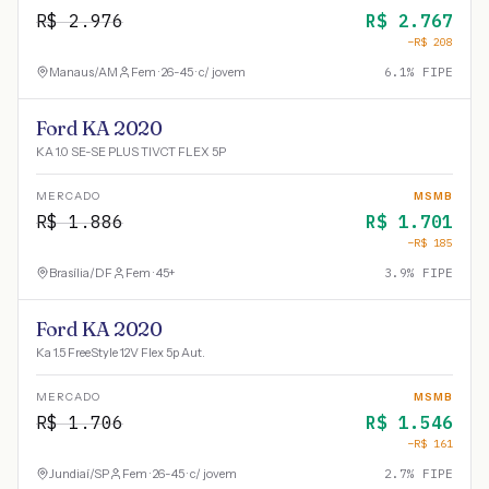
R$
2.976
R$
2.767
−R$
208
Manaus
/
AM
Fem · 26-45 · c/ jovem
6.1
% FIPE
Ford KA 2020
KA 1.0 SE-SE PLUS TIVCT FLEX 5P
MERCADO
MSMB
R$
1.886
R$
1.701
−R$
185
Brasília
/
DF
Fem · 45+
3.9
% FIPE
Ford KA 2020
Ka 1.5 FreeStyle 12V Flex 5p Aut.
MERCADO
MSMB
R$
1.706
R$
1.546
−R$
161
Jundiaí
/
SP
Fem · 26-45 · c/ jovem
2.7
% FIPE