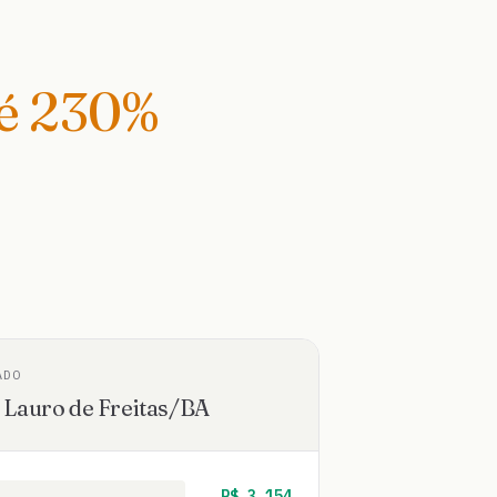
té
230
%
ADO
·
Lauro de Freitas
/
BA
R$
3.154