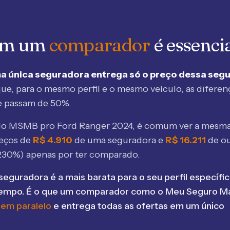
 em um
comparador
é essenci
a única seguradora entrega só o preço dessa seg
ue, para o mesmo perfil e o mesmo veículo, as diferen
e passam de 50%.
elo MSMB
pro Ford Ranger 2024
, é comum ver a mesma
eços de
R$
4.910
de uma seguradora e
R$
16.211
de o
230
%) apenas por ter comparado.
seguradora é a mais barata para o seu perfil específic
tempo. É o que um comparador como o Meu Seguro Ma
 em paralelo
e entrega todas as ofertas em um único