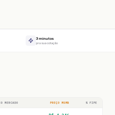
3 minutos
pra sua cotação
ÇO MERCADO
PREÇO MSMB
% FIPE