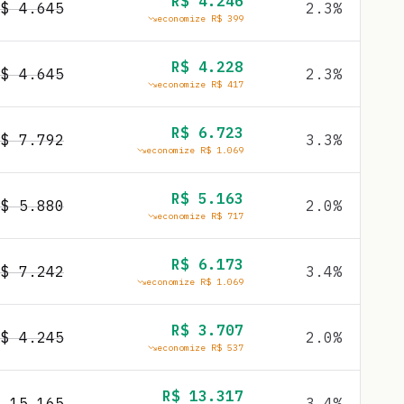
R$
4.246
R$
4.645
2.3
%
economize R$
399
R$
4.228
R$
4.645
2.3
%
economize R$
417
R$
6.723
R$
7.792
3.3
%
economize R$
1.069
R$
5.163
R$
5.880
2.0
%
economize R$
717
R$
6.173
R$
7.242
3.4
%
economize R$
1.069
R$
3.707
R$
4.245
2.0
%
economize R$
537
R$
13.317
$
15.165
3.4
%