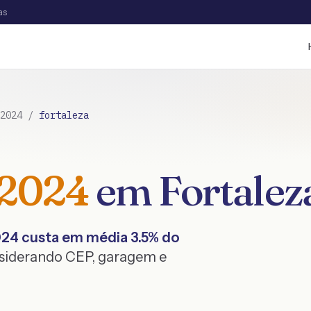
as
2024
/
fortaleza
2024
em
Fortalez
024
custa em média
3.5
% do
nsiderando CEP, garagem e