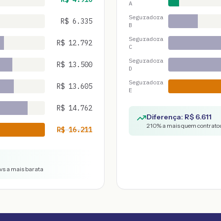
A
Seguradora
R$
6.335
B
Seguradora
R$
12.792
C
Seguradora
R$
13.500
D
Seguradora
R$
13.605
E
R$
14.762
Diferença: R$
6.611
210
% a mais quem contratou
R$
16.211
vs a mais barata