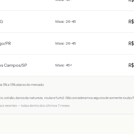
R
G
Masc · 26-45
R
go
/
PR
Masc · 26-45
R
os Campos
/
SP
Masc · 45+
a 5% a 15% abaixo do mercado.
io, colisão, danos da natureza, roubo e furto). Não consideramos seguros de somente roubo/f
ais recentes — todas dentro dos últimos 7 meses.