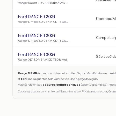
Ranger Raptor 3.0 V6 Bi-Turbo 4WD AUT.
Ford RANGER 2024
Uberaba
/
M
Ranger Limited 3.0 V6 4x4 CD TB Die. Aut
Ford RANGER 2024
Campo Lar
Ranger Limited 3.0 V6 4x4 CD TB Die. Aut
Ford RANGER 2024
São José d
Ranger XLT 3.0 V6 4x4 CD TB Die. Aut.
Preço MSMB
é o preço com desconto do Meu Seguro Mais Barato — em médi
% FIPE
indica quantos % do valor do veículo é o preço do seguro.
Valores referentes a
seguros compreensivos
(cobertura completa: incênd
Dados agrupados por cliente (perfil anonimizado). Priorizamos as cotações m