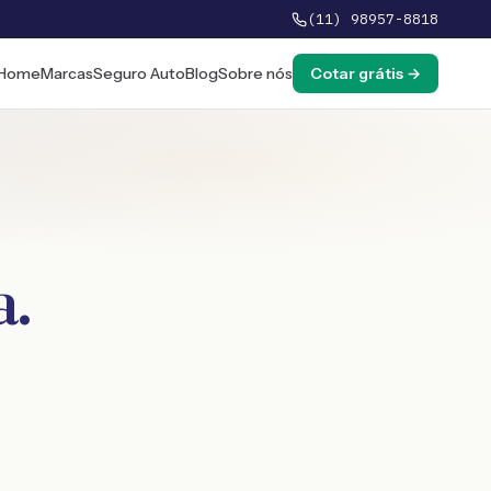
(11) 98957-8818
Home
Marcas
Seguro Auto
Blog
Sobre nós
Cotar grátis →
a
.