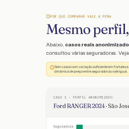
POR QUE COMPARAR VALE A PENA
Mesmo perfil,
Abaixo,
casos reais anonimizad
consultou várias seguradoras. Veja 
Sem casos com variação suficiente em Fortalez
dinâmica de preço entre seguradoras vale igual.
CASO
1
· PERFIL ANONIMIZADO
Ford
RANGER
2024
·
São Jos
Seguradora