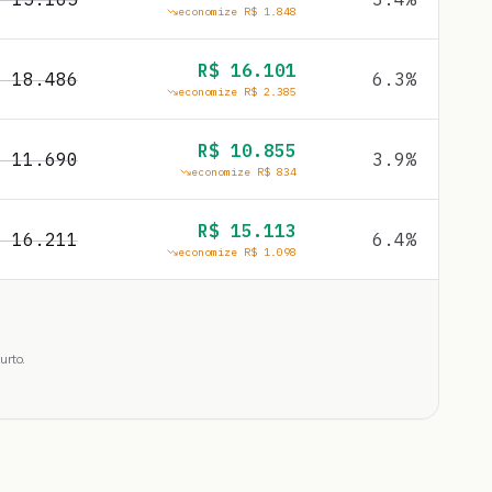
economize R$
1.848
R$
16.101
$
18.486
6.3
%
economize R$
2.385
R$
10.855
$
11.690
3.9
%
economize R$
834
R$
15.113
$
16.211
6.4
%
economize R$
1.098
urto.