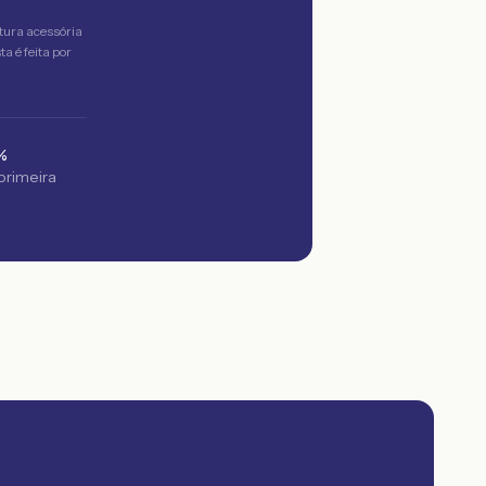
tura acessória
a é feita por
%
 primeira