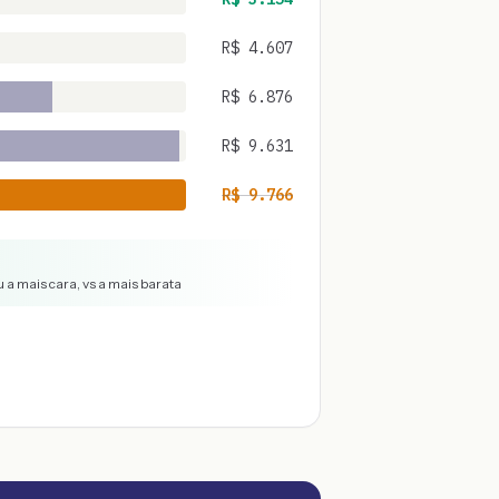
R$
4.607
R$
6.876
R$
9.631
R$
9.766
 a mais cara, vs a mais barata