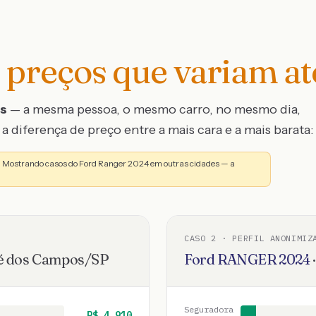
preços que variam a
os
— a mesma pessoa, o mesmo carro, no mesmo dia,
a diferença de preço entre a mais cara e a mais barata:
a. Mostrando casos do Ford Ranger 2024 em outras cidades — a
CASO
2
· PERFIL ANONIMIZ
é dos Campos
/
SP
Ford
RANGER
2024
Seguradora
R$
4.910