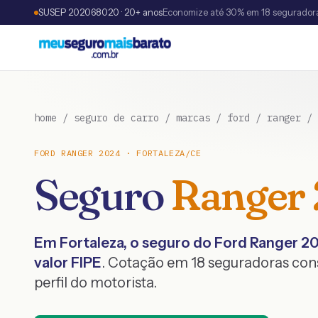
SUSEP 202068020 · 20+ anos
Economize até 30% em 18 segurador
home
/
seguro de carro
/
marcas
/
ford
/
ranger
/
FORD
RANGER
2024
·
FORTALEZA
/
CE
Seguro
Ranger
Em
Fortaleza
, o seguro do
Ford
Ranger
2
valor FIPE
. Cotação em 18 seguradoras co
perfil do motorista.