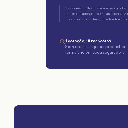
Os valores mostrados referem-se a cotaç
entre seguradoras — como assistência 24h,
nossos corretores durante o atendimento.
1 cotação, 18 respostas
Sem precisar ligar ou preencher
formulário em cada seguradora