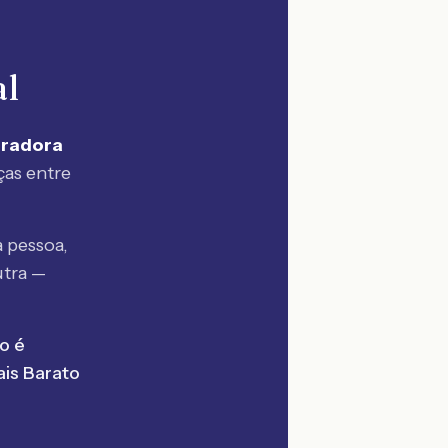
al
uradora
ças entre
 pessoa,
utra —
o é
is Barato