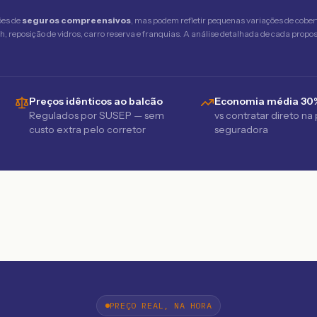
ões de
seguros compreensivos
, mas podem refletir pequenas variações de cober
 reposição de vidros, carro reserva e franquias. A análise detalhada de cada propost
Preços idênticos ao balcão
Economia média 30
Regulados por SUSEP — sem
vs contratar direto na
custo extra pelo corretor
seguradora
PREÇO REAL, NA HORA