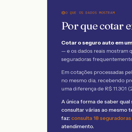
O QUE OS DADOS MOSTRAM
Por que cotar
Cotar o seguro auto em um
— e os dados reais mostram q
seguradoras frequentement
Em cotações processadas p
no mesmo dia, recebendo pr
uma diferença de R$
11.301
(
A única forma de saber qual 
consultar várias ao mesmo 
faz:
consulta 18 seguradoras
atendimento.