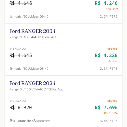
R$
4.645
R$
4.246
−R$
399
Indaial
/
SC
Masc · 26-45
2.3
% FIPE
Ford RANGER 2024
Ranger XLS 2.0 4x4 CD Diesel Aut.
MERCADO
MSMB
R$
4.645
R$
4.228
−R$
417
Indaial
/
SC
Masc · 26-45
2.3
% FIPE
Ford RANGER 2024
Ranger XLT 3.0 V6 4x4 CD TB Die. Aut.
MERCADO
MSMB
R$
8.920
R$
7.696
−R$
1.224
Ji-Paraná
/
RO
Masc · 45+
3.8
% FIPE