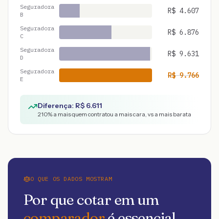
Seguradora
R$
4.607
B
Seguradora
R$
6.876
C
Seguradora
R$
9.631
D
Seguradora
R$
9.766
E
Diferença: R$
6.611
210
% a mais quem contratou a mais cara, vs a mais barata
O QUE OS DADOS MOSTRAM
Por que cotar em um
comparador
é essencial