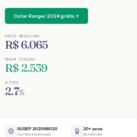
Cotar
Ranger
2024
grátis
PREÇO MÉDIO/ANO
R$
6.065
MENOR COTAÇÃO
R$
2.539
% FIPE
2.7
%
SUSEP 202068020
20+ anos
Corretora licenciada
de mercado