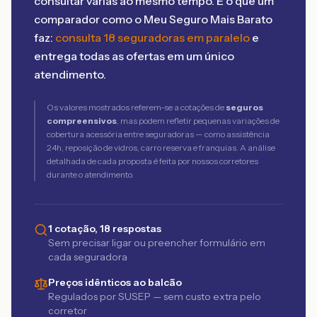
consultar várias ao mesmo tempo. É o que um
comparador como o Meu Seguro Mais Barato
faz:
consulta 18 seguradoras em paralelo
e
entrega todas as ofertas em um único
atendimento.
Os valores mostrados referem-se a cotações de
seguros
compreensivos
, mas podem refletir pequenas variações de
cobertura acessória entre seguradoras — como assistência
24h, reposição de vidros, carro reserva e franquias. A análise
detalhada de cada proposta é feita por nossos corretores
durante o atendimento.
1 cotação, 18 respostas
Sem precisar ligar ou preencher formulário em
cada seguradora
Preços idênticos ao balcão
Regulados por SUSEP — sem custo extra pelo
corretor