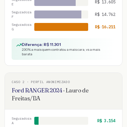
R$
13.605
E
Seguradora
R$
14.762
F
Seguradora
R$
16.211
G
Diferença: R$
11.301
230
% a mais quem contratou a mais cara, vs a mais
barata
CASO
2
· PERFIL ANONIMIZADO
Ford
RANGER
2024
·
Lauro de
Freitas
/
BA
Seguradora
R$
3.154
A