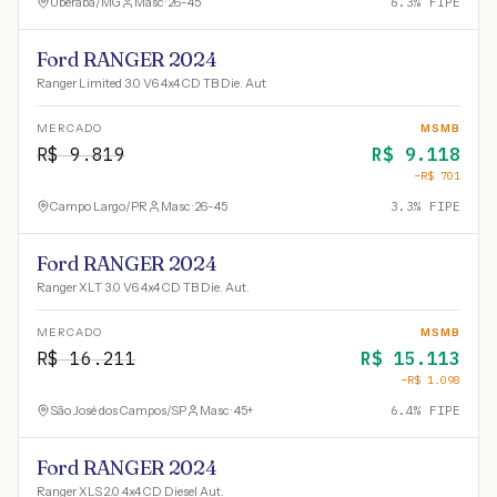
Uberaba
/
MG
Masc · 26-45
6.3
% FIPE
Ford RANGER 2024
Ranger Limited 3.0 V6 4x4 CD TB Die. Aut
MERCADO
MSMB
R$
9.819
R$
9.118
−R$
701
Campo Largo
/
PR
Masc · 26-45
3.3
% FIPE
Ford RANGER 2024
Ranger XLT 3.0 V6 4x4 CD TB Die. Aut.
MERCADO
MSMB
R$
16.211
R$
15.113
−R$
1.098
São José dos Campos
/
SP
Masc · 45+
6.4
% FIPE
Ford RANGER 2024
Ranger XLS 2.0 4x4 CD Diesel Aut.