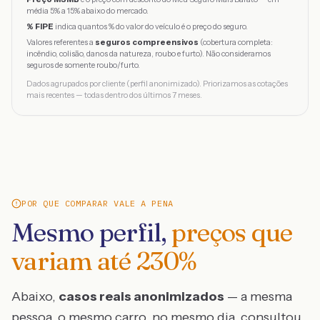
média 5% a 15% abaixo do mercado.
% FIPE
indica quantos % do valor do veículo é o preço do seguro.
Valores referentes a
seguros compreensivos
(cobertura completa:
incêndio, colisão, danos da natureza, roubo e furto). Não consideramos
seguros de somente roubo/furto.
Dados agrupados por cliente (perfil anonimizado). Priorizamos as cotações
mais recentes — todas dentro dos últimos 7 meses.
POR QUE COMPARAR VALE A PENA
Mesmo perfil,
preços que
variam até
230
%
Abaixo,
casos reais anonimizados
— a mesma
pessoa, o mesmo carro, no mesmo dia, consultou