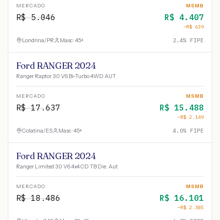
MERCADO
MSMB
R$
5.046
R$
4.407
−R$
639
Londrina
/
PR
Masc · 45+
2.4
% FIPE
Ford RANGER 2024
Ranger Raptor 3.0 V6 Bi-Turbo 4WD AUT.
MERCADO
MSMB
R$
17.637
R$
15.488
−R$
2.149
Colatina
/
ES
Masc · 45+
4.0
% FIPE
Ford RANGER 2024
Ranger Limited 3.0 V6 4x4 CD TB Die. Aut
MERCADO
MSMB
R$
18.486
R$
16.101
−R$
2.385