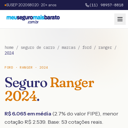
SUSEP 202068020 · 20+ anos
(11) 98957-8818
home
/
seguro de carro
/
marcas
/
ford
/
ranger
/
2024
FORD
·
RANGER
·
2024
Seguro
Ranger
2024
.
R$
6.065
em média
(
2.7
% do valor FIPE), menor
cotação R$
2.539
. Base:
53
cotações reais.