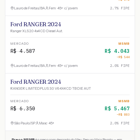
Lauro de Freitas
/
BA
Fem · 45+ · c/ jovem
2.7
% FIPE
Ford RANGER 2024
Ranger XLS 2.0 4x4 CD Diesel Aut.
MERCADO
MSMB
R$
4.587
R$
4.043
−R$
544
Lauro de Freitas
/
BA
Fem · 45+ · c/ jovem
2.0
% FIPE
Ford RANGER 2024
RANGER LIMITEDPLUS 3.0 V6 4X4 CD TB DIE AUT
MERCADO
MSMB
R$
6.350
R$
5.467
−R$
883
São Paulo
/
SP
Masc · 45+
2.0
% FIPE
Preço MSMB
é o preço com desconto do Meu Seguro Mais Barato — em