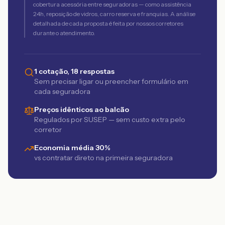
cobertura acessória entre seguradoras — como assistência
24h, reposição de vidros, carro reserva e franquias. A análise
detalhada de cada proposta é feita por nossos corretores
durante o atendimento.
1 cotação, 18 respostas
Sem precisar ligar ou preencher formulário em
cada seguradora
Preços idênticos ao balcão
Regulados por SUSEP — sem custo extra pelo
corretor
Economia média 30%
vs contratar direto na primeira seguradora