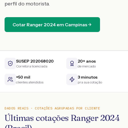
perfil do motorista.
Cotar
Ranger
2024
em
Campinas
SUSEP 202068020
20+ anos
Corretora licenciada
de mercado
+50 mil
3 minutos
clientes atendidos
pra sua cotação
DADOS REAIS · COTAÇÕES AGRUPADAS POR CLIENTE
Últimas cotações Ranger 2024