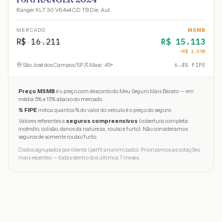
Ranger XLT 3.0 V6 4x4 CD TB Die. Aut.
MERCADO
MSMB
R$
16.211
R$
15.113
−R$
1.098
São José dos Campos
/
SP
Masc · 45+
6.4
% FIPE
Preço MSMB
é o preço com desconto do Meu Seguro Mais Barato — em
média 5% a 15% abaixo do mercado.
% FIPE
indica quantos % do valor do veículo é o preço do seguro.
Valores referentes a
seguros compreensivos
(cobertura completa:
incêndio, colisão, danos da natureza, roubo e furto). Não consideramos
seguros de somente roubo/furto.
Dados agrupados por cliente (perfil anonimizado). Priorizamos as cotações
mais recentes — todas dentro dos últimos 7 meses.