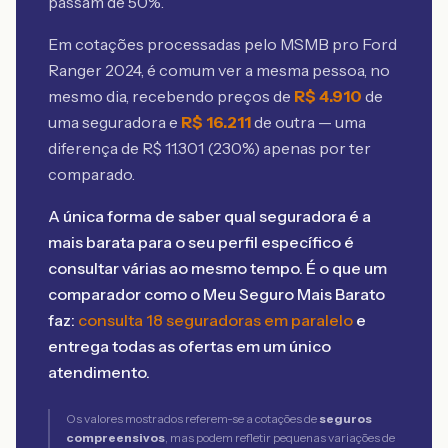
passam de 50%.
Em cotações processadas pelo MSMB
pro Ford
Ranger 2024
, é comum ver a mesma pessoa, no
mesmo dia, recebendo preços de
R$
4.910
de
uma seguradora e
R$
16.211
de outra — uma
diferença de R$
11.301
(
230
%) apenas por ter
comparado.
A única forma de saber qual seguradora é a
mais barata para o seu perfil específico é
consultar várias ao mesmo tempo. É o que um
comparador como o Meu Seguro Mais Barato
faz:
consulta 18 seguradoras em paralelo
e
entrega todas as ofertas em um único
atendimento.
Os valores mostrados referem-se a cotações de
seguros
compreensivos
, mas podem refletir pequenas variações de