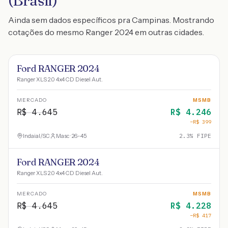
(Brasil)
Ainda sem dados específicos pra Campinas. Mostrando
cotações do mesmo Ranger 2024 em outras cidades.
Ford RANGER 2024
Ranger XLS 2.0 4x4 CD Diesel Aut.
MERCADO
MSMB
R$
4.645
R$
4.246
−R$
399
Indaial
/
SC
Masc · 26-45
2.3
% FIPE
Ford RANGER 2024
Ranger XLS 2.0 4x4 CD Diesel Aut.
MERCADO
MSMB
R$
4.645
R$
4.228
−R$
417