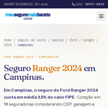
SUSEP 202068020 · 20+ anos
(11) 98957-8818
home
/
seguro de carro
/
marcas
/
ford
/
ranger
/
2024
/
campinas
FORD
RANGER
2024
·
CAMPINAS
/
SP
Seguro
Ranger
2024
em
Campinas
.
Em
Campinas
, o seguro do
Ford
Ranger
2024
custa em média
3.5
% do valor FIPE
. Cotação em
18 seguradoras considerando CEP, garagem e