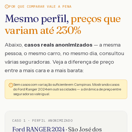
POR QUE COMPARAR VALE A PENA
Mesmo perfil,
preços que
variam até
230
%
Abaixo,
casos reais anonimizados
— a mesma
pessoa, o mesmo carro, no mesmo dia, consultou
várias seguradoras. Veja a diferença de preço
entre a mais cara e a mais barata:
Sem casos com variação suficiente em Campinas. Mostrando casos
do Ford Ranger 2024 em outras cidades — a dinâmica de preço entre
seguradoras vale igual.
CASO
1
· PERFIL ANONIMIZADO
Ford
RANGER
2024
·
São José dos