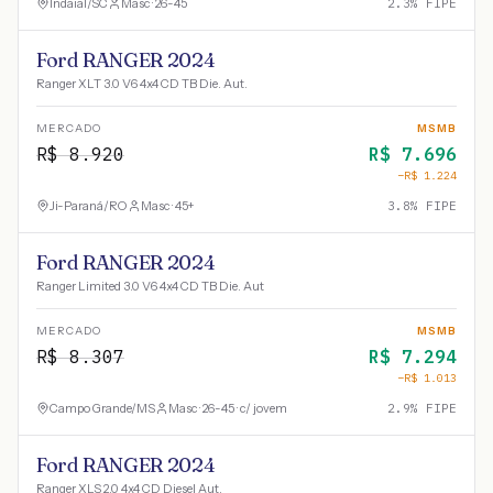
Indaial
/
SC
Masc · 26-45
2.3
% FIPE
Ford RANGER 2024
Ranger XLT 3.0 V6 4x4 CD TB Die. Aut.
MERCADO
MSMB
R$
8.920
R$
7.696
−R$
1.224
Ji-Paraná
/
RO
Masc · 45+
3.8
% FIPE
Ford RANGER 2024
Ranger Limited 3.0 V6 4x4 CD TB Die. Aut
MERCADO
MSMB
R$
8.307
R$
7.294
−R$
1.013
Campo Grande
/
MS
Masc · 26-45 · c/ jovem
2.9
% FIPE
Ford RANGER 2024
Ranger XLS 2.0 4x4 CD Diesel Aut.