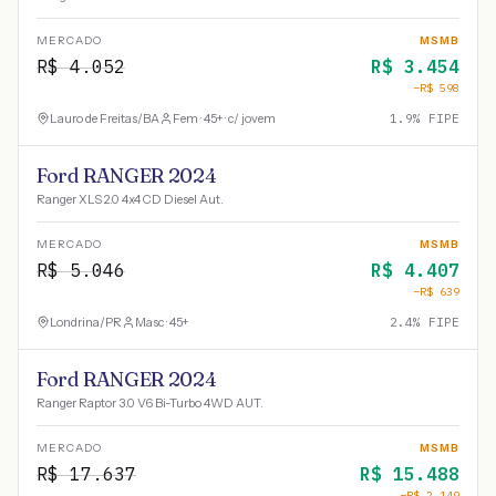
MERCADO
MSMB
R$
4.052
R$
3.454
−R$
598
Lauro de Freitas
/
BA
Fem · 45+ · c/ jovem
1.9
% FIPE
Ford RANGER 2024
Ranger XLS 2.0 4x4 CD Diesel Aut.
MERCADO
MSMB
R$
5.046
R$
4.407
−R$
639
Londrina
/
PR
Masc · 45+
2.4
% FIPE
Ford RANGER 2024
Ranger Raptor 3.0 V6 Bi-Turbo 4WD AUT.
MERCADO
MSMB
R$
17.637
R$
15.488
−R$
2.149