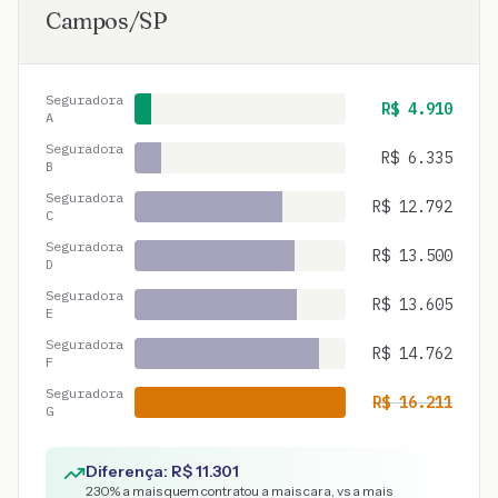
Campos
/
SP
Seguradora
R$
4.910
A
Seguradora
R$
6.335
B
Seguradora
R$
12.792
C
Seguradora
R$
13.500
D
Seguradora
R$
13.605
E
Seguradora
R$
14.762
F
Seguradora
R$
16.211
G
Diferença: R$
11.301
230
% a mais quem contratou a mais cara, vs a mais