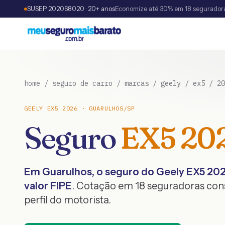
SUSEP 202068020 · 20+ anos
Economize até 30% em 18 segurador
home
/
seguro de carro
/
marcas
/
geely
/
ex5
/
20
GEELY
EX5
2026
·
GUARULHOS
/
SP
Seguro
EX5
20
Em
Guarulhos
, o seguro do
Geely
EX5
20
valor FIPE
. Cotação em 18 seguradoras co
perfil do motorista.