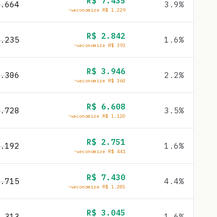
R$
7.435
.664
3.9
%
economize R$
1.229
R$
2.842
.235
1.6
%
economize R$
393
R$
3.946
.306
2.2
%
economize R$
360
R$
6.608
.728
3.5
%
economize R$
1.120
R$
2.751
.192
1.6
%
economize R$
441
R$
7.430
.715
4.4
%
economize R$
1.285
R$
3.045
.313
1.6
%