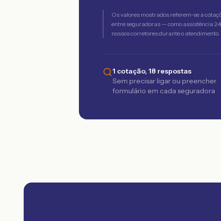
Os valores mostrados referem-se a cotaç
entre seguradoras — como assistência 24h,
nossos corretores durante o atendimento.
1 cotação, 18 respostas
Sem precisar ligar ou preencher
formulário em cada seguradora