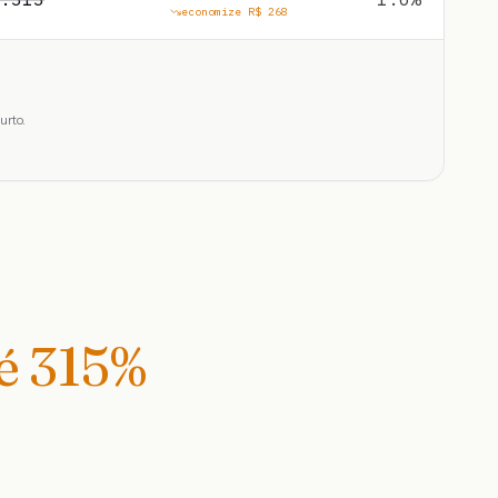
economize R$
268
urto.
té
315
%