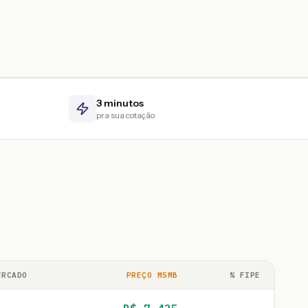
3 minutos
pra sua cotação
ERCADO
PREÇO MSMB
% FIPE