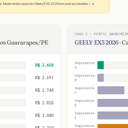
s. Mostrando casos do Geely EX5 2026 em outras cidades — a
CASO
2
· PERFIL ANONIMIZ
dos Guararapes
/
PE
GEELY
EX5
2026
·
C
Seguradora
R$
2.658
A
Seguradora
R$
2.693
B
Seguradora
R$
2.744
C
Seguradora
R$
2.818
D
Seguradora
R$
3.040
E
Seguradora