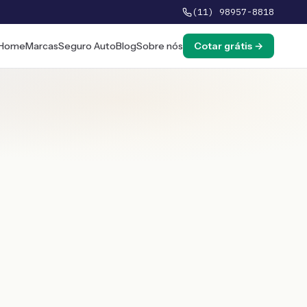
(11) 98957-8818
Home
Marcas
Seguro Auto
Blog
Sobre nós
Cotar grátis →