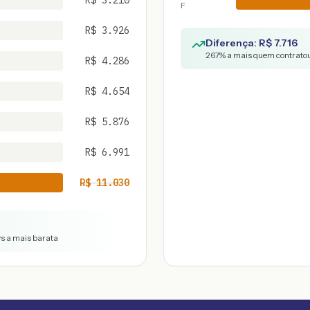
R$
3.210
F
R$
3.926
Diferença: R$
7.716
267
% a mais quem contratou
R$
4.286
R$
4.654
R$
5.876
R$
6.991
R$
11.030
vs a mais barata