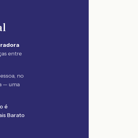
al
uradora
ças entre
essoa, no
a — uma
o é
is Barato