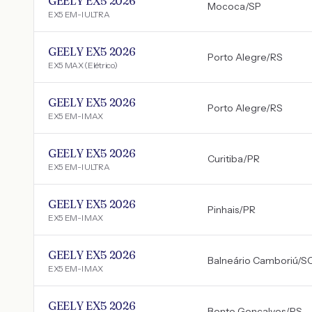
GEELY EX5 2026
Mococa
/
SP
EX5 EM-I ULTRA
GEELY EX5 2026
Porto Alegre
/
RS
EX5 MAX (Elétrico)
GEELY EX5 2026
Porto Alegre
/
RS
EX5 EM-I MAX
GEELY EX5 2026
Curitiba
/
PR
EX5 EM-I ULTRA
GEELY EX5 2026
Pinhais
/
PR
EX5 EM-I MAX
GEELY EX5 2026
Balneário Camboriú
/
S
EX5 EM-I MAX
GEELY EX5 2026
Bento Gonçalves
/
RS