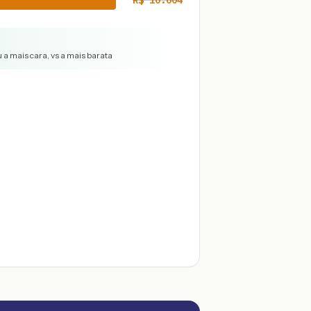
R$
10.604
 a mais cara, vs a mais barata