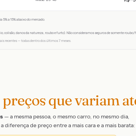
a 5% a 15% abaixo do mercado.
io, colisão, danos da natureza, roubo e furto). Não consideramos seguros de somente roubo/f
ais recentes — todas dentro dos últimos 7 meses.
preços que variam a
os
— a mesma pessoa, o mesmo carro, no mesmo dia,
a diferença de preço entre a mais cara e a mais barata: