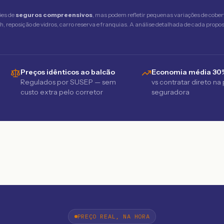
ões de
seguros compreensivos
, mas podem refletir pequenas variações de cober
 reposição de vidros, carro reserva e franquias. A análise detalhada de cada propost
Preços idênticos ao balcão
Economia média 30
Regulados por SUSEP — sem
vs contratar direto na
custo extra pelo corretor
seguradora
PREÇO REAL, NA HORA