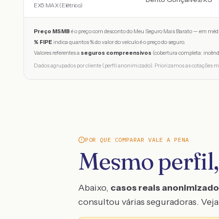
EX5 MAX (Elétrico)
Preço MSMB
é o preço com desconto do Meu Seguro Mais Barato — em médi
% FIPE
indica quantos % do valor do veículo é o preço do seguro.
Valores referentes a
seguros compreensivos
(cobertura completa: incênd
Dados agrupados por cliente (perfil anonimizado). Priorizamos as cotações m
POR QUE COMPARAR VALE A PENA
Mesmo perfil,
Abaixo,
casos reais anonimizad
consultou várias seguradoras. Veja 