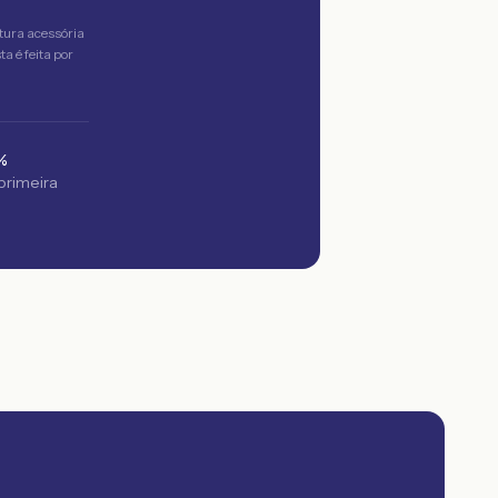
tura acessória
a é feita por
%
 primeira