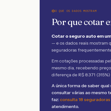
O QUE OS DADOS MOSTRAM
Por que cotar
Cotar o seguro auto em um
— e os dados reais mostram q
seguradoras frequentement
Em cotações processadas p
mesmo dia, recebendo preç
diferença de R$
8.371
(
315
%)
A única forma de saber qual 
consultar várias ao mesmo 
faz:
consulta 18 seguradoras
atendimento.