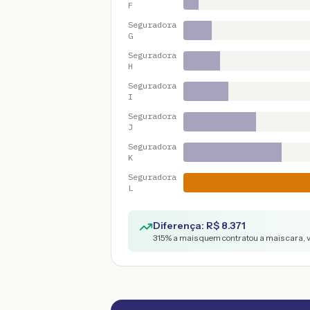
F
Seguradora
G
Seguradora
H
Seguradora
I
Seguradora
J
Seguradora
K
Seguradora
L
Diferença: R$
8.371
315
% a mais quem contratou a mais cara, 