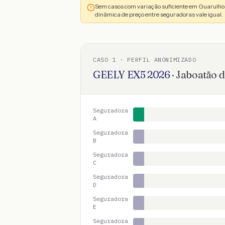
Sem casos com variação suficiente em Guarulho
dinâmica de preço entre seguradoras vale igual.
CASO
1
· PERFIL ANONIMIZADO
GEELY
EX5
2026
·
Jaboatão 
Seguradora
A
Seguradora
B
Seguradora
C
Seguradora
D
Seguradora
E
Seguradora