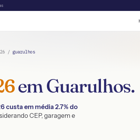
as
26
/
guarulhos
26
em
Guarulhos
.
26
custa em média
2.7
% do
nsiderando CEP, garagem e