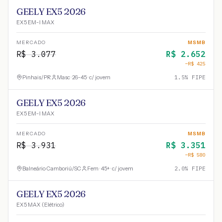
GEELY EX5 2026
EX5 EM-I MAX
MERCADO
MSMB
R$
3.077
R$
2.652
−R$
425
Pinhais
/
PR
Masc · 26-45 · c/ jovem
1.5
% FIPE
GEELY EX5 2026
EX5 EM-I MAX
MERCADO
MSMB
R$
3.931
R$
3.351
−R$
580
Balneário Camboriú
/
SC
Fem · 45+ · c/ jovem
2.0
% FIPE
GEELY EX5 2026
EX5 MAX (Elétrico)