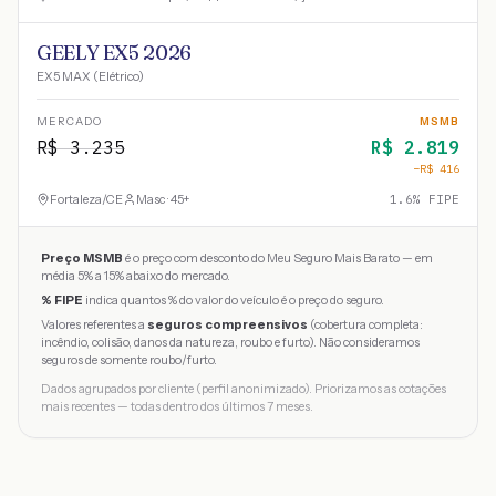
GEELY EX5 2026
EX5 MAX (Elétrico)
MERCADO
MSMB
R$
3.235
R$
2.819
−R$
416
Fortaleza
/
CE
Masc · 45+
1.6
% FIPE
Preço MSMB
é o preço com desconto do Meu Seguro Mais Barato — em
média 5% a 15% abaixo do mercado.
% FIPE
indica quantos % do valor do veículo é o preço do seguro.
Valores referentes a
seguros compreensivos
(cobertura completa:
incêndio, colisão, danos da natureza, roubo e furto). Não consideramos
seguros de somente roubo/furto.
Dados agrupados por cliente (perfil anonimizado). Priorizamos as cotações
mais recentes — todas dentro dos últimos 7 meses.