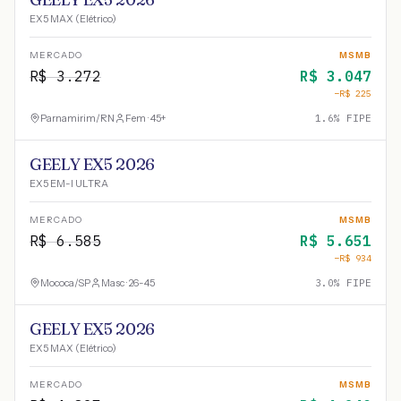
EX5 MAX (Elétrico)
MERCADO
MSMB
R$
3.272
R$
3.047
−R$
225
Parnamirim
/
RN
Fem · 45+
1.6
% FIPE
GEELY EX5 2026
EX5 EM-I ULTRA
MERCADO
MSMB
R$
6.585
R$
5.651
−R$
934
Mococa
/
SP
Masc · 26-45
3.0
% FIPE
GEELY EX5 2026
EX5 MAX (Elétrico)
MERCADO
MSMB