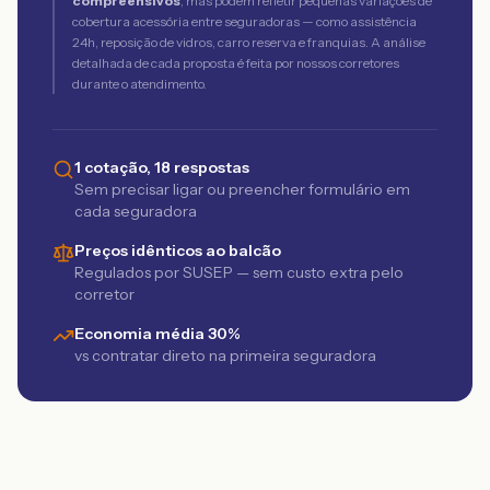
compreensivos
, mas podem refletir pequenas variações de
cobertura acessória entre seguradoras — como assistência
24h, reposição de vidros, carro reserva e franquias. A análise
detalhada de cada proposta é feita por nossos corretores
durante o atendimento.
1 cotação, 18 respostas
Sem precisar ligar ou preencher formulário em
cada seguradora
Preços idênticos ao balcão
Regulados por SUSEP — sem custo extra pelo
corretor
Economia média 30%
vs contratar direto na primeira seguradora