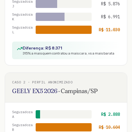
Seguradora
R$
5.876
J
Seguradora
R$
6.991
K
Seguradora
R$
11.030
L
Diferença: R$
8.371
315
% a mais quem contratou a mais cara, vs a mais barata
CASO
2
· PERFIL ANONIMIZADO
GEELY
EX5
2026
·
Campinas
/
SP
Seguradora
R$
2.888
A
Seguradora
R$
10.604
B