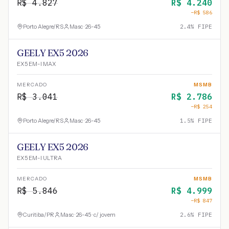
R$
4.827
R$
4.240
−R$
586
Porto Alegre
/
RS
Masc · 26-45
2.4
% FIPE
GEELY EX5 2026
EX5 EM-I MAX
MERCADO
MSMB
R$
3.041
R$
2.786
−R$
254
Porto Alegre
/
RS
Masc · 26-45
1.5
% FIPE
GEELY EX5 2026
EX5 EM-I ULTRA
MERCADO
MSMB
R$
5.846
R$
4.999
−R$
847
Curitiba
/
PR
Masc · 26-45 · c/ jovem
2.6
% FIPE