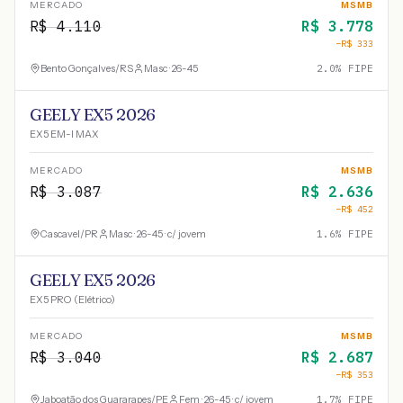
MERCADO
MSMB
R$
4.110
R$
3.778
−R$
333
Bento Gonçalves
/
RS
Masc · 26-45
2.0
% FIPE
GEELY EX5 2026
EX5 EM-I MAX
MERCADO
MSMB
R$
3.087
R$
2.636
−R$
452
Cascavel
/
PR
Masc · 26-45 · c/ jovem
1.6
% FIPE
GEELY EX5 2026
EX5 PRO (Elétrico)
MERCADO
MSMB
R$
3.040
R$
2.687
−R$
353
Jaboatão dos Guararapes
/
PE
Fem · 26-45 · c/ jovem
1.7
% FIPE