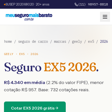
SUSEP 202068020 · 20+ anos
(11) 98957-8818
home
/
seguro de carro
/
marcas
/
geely
/
ex5
/
2026
GEELY
·
EX5
·
2026
Seguro
EX5
2026
.
R$
4.340
em média
(
2.2
% do valor FIPE), menor
cotação R$
957
. Base:
732
cotações reais.
Cotar
EX5
2026
grátis