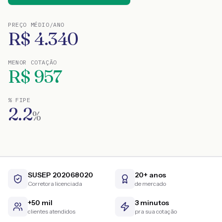
PREÇO MÉDIO/ANO
R$
4.340
MENOR COTAÇÃO
R$
957
% FIPE
2.2
%
SUSEP 202068020
20+ anos
Corretora licenciada
de mercado
+50 mil
3 minutos
clientes atendidos
pra sua cotação