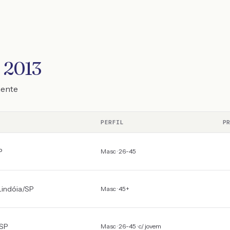
e 2013
mente
PERFIL
P
P
Masc · 26-45
Lindóia
/
SP
Masc · 45+
SP
Masc · 26-45 · c/ jovem