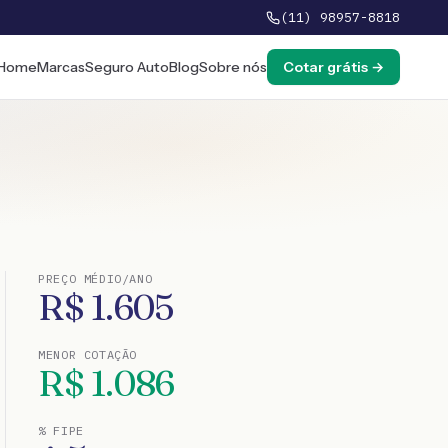
(11) 98957-8818
Home
Marcas
Seguro Auto
Blog
Sobre nós
Cotar grátis →
PREÇO MÉDIO/ANO
R$
1.605
MENOR COTAÇÃO
R$
1.086
% FIPE