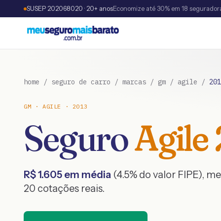
SUSEP 202068020 · 20+ anos
Economize até 30% em 18 segurador
home
/
seguro de carro
/
marcas
/
gm
/
agile
/
201
GM
·
AGILE
·
2013
Seguro
Agile
R$
1.605
em média
(
4.5
% do valor FIPE), m
20
cotações reais.