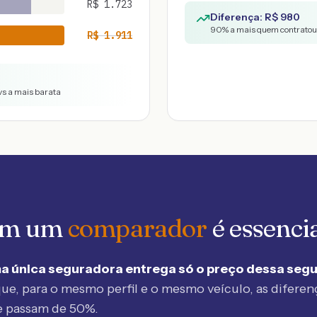
R$
1.723
Diferença: R$
980
90
% a mais quem contratou 
R$
1.911
vs a mais barata
 em um
comparador
é essenci
a única seguradora entrega só o preço dessa seg
ue, para o mesmo perfil e o mesmo veículo, as diferen
e passam de 50%.