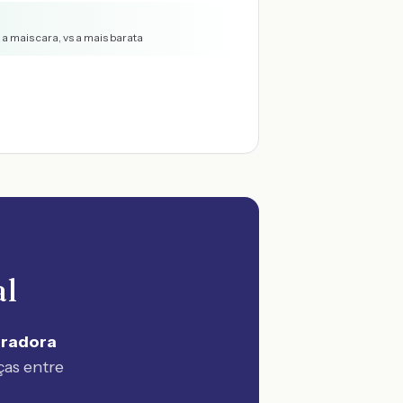
a mais cara, vs a mais barata
al
uradora
ças entre