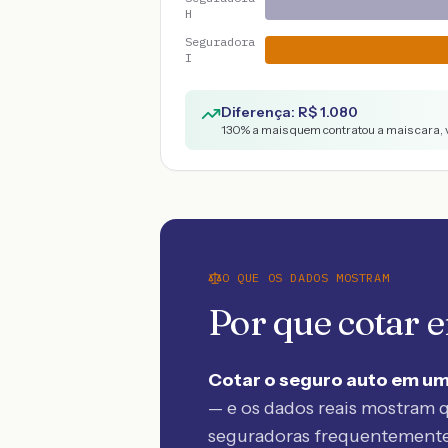
H
Seguradora
I
Diferença: R$
1.080
130
% a mais quem contratou a mais cara, 
O QUE OS DADOS MOSTRAM
Por que cotar
Cotar o seguro auto em um
— e os dados reais mostram q
seguradoras frequentement