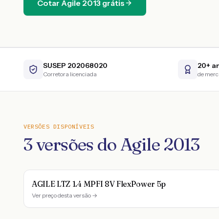
Cotar
Agile
2013
grátis
SUSEP 202068020
20+ a
Corretora licenciada
de mer
VERSÕES DISPONÍVEIS
3
versões do
Agile
2013
AGILE LTZ 1.4 MPFI 8V FlexPower 5p
Ver preço desta versão →