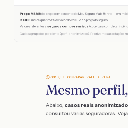
Preço MSMB
é o preço com desconto do Meu Seguro Mais Barato — em médi
% FIPE
indica quantos % do valor do veículo é o preço do seguro.
Valores referentes a
seguros compreensivos
(cobertura completa: incênd
Dados agrupados por cliente (perfil anonimizado). Priorizamos as cotações m
POR QUE COMPARAR VALE A PENA
Mesmo perfil,
Abaixo,
casos reais anonimizad
consultou várias seguradoras. Veja 