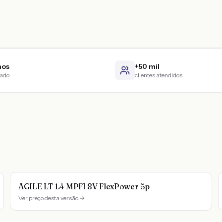
nos
+50 mil
cado
clientes atendidos
AGILE LT 1.4 MPFI 8V FlexPower 5p
Ver preço desta versão →