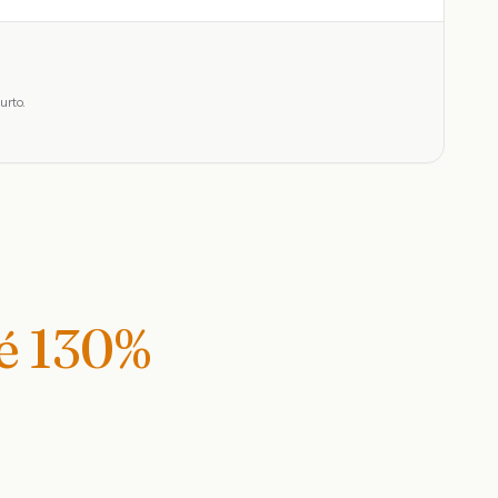
urto.
té
130
%