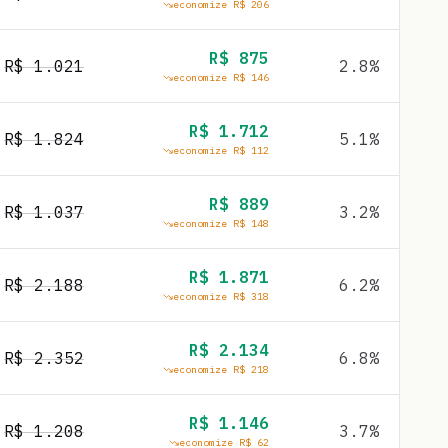
economize R$
206
R$
875
R$
1.021
2.8
%
economize R$
146
R$
1.712
R$
1.824
5.1
%
economize R$
112
R$
889
R$
1.037
3.2
%
economize R$
148
R$
1.871
R$
2.188
6.2
%
economize R$
318
R$
2.134
R$
2.352
6.8
%
economize R$
218
R$
1.146
R$
1.208
3.7
%
economize R$
62