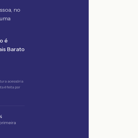
ssoa, no
 uma
o é
is Barato
tura acessória
a é feita por
%
 primeira