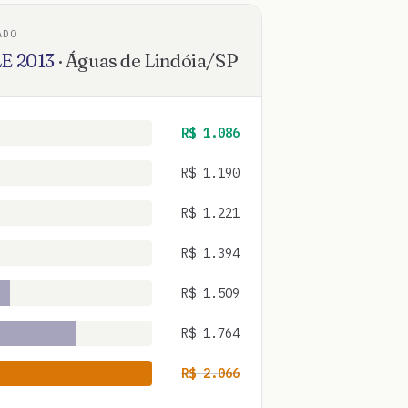
ADO
LE
2013
·
Águas de Lindóia
/
SP
R$
1.086
R$
1.190
R$
1.221
R$
1.394
R$
1.509
R$
1.764
R$
2.066