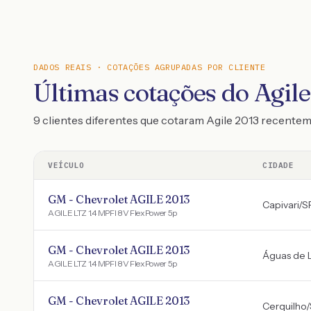
DADOS REAIS · COTAÇÕES AGRUPADAS POR CLIENTE
Últimas cotações do Agil
9 clientes diferentes que cotaram Agile 2013 recente
VEÍCULO
CIDADE
GM - Chevrolet AGILE 2013
Capivari
/
S
AGILE LTZ 1.4 MPFI 8V FlexPower 5p
GM - Chevrolet AGILE 2013
Águas de 
AGILE LTZ 1.4 MPFI 8V FlexPower 5p
GM - Chevrolet AGILE 2013
Cerquilho
/