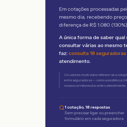
Em cotações processadas p
mesmo dia, recebendo preç
diferença de R$
1.080
(
130
%)
A única forma de saber qual 
consultar várias ao mesmo 
faz:
consulta 18 seguradoras
atendimento.
Os valores mostrados referem-se a cotaç
entre seguradoras — como assistência 24h,
nossos corretores durante o atendimento.
1 cotação, 18 respostas
Sem precisar ligar ou preencher
formulário em cada seguradora