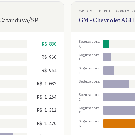
CASO
2
· PERFIL ANONIMIZ
Catanduva
/
SP
GM - Chevrolet
AGI
Seguradora
R$
830
A
Seguradora
R$
960
B
Seguradora
R$
964
C
Seguradora
R$
1.037
D
Seguradora
R$
1.264
E
Seguradora
R$
1.312
F
Seguradora
R$
1.470
G