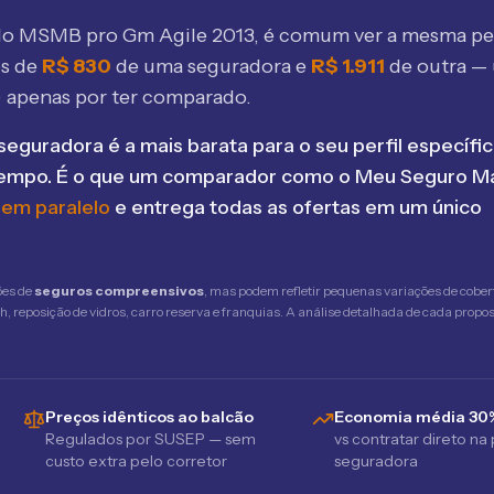
elo MSMB
pro Gm Agile 2013
, é comum ver a mesma pe
os de
R$
830
de uma seguradora e
R$
1.911
de outra —
 apenas por ter comparado.
seguradora é a mais barata para o seu perfil específic
tempo. É o que um comparador como o Meu Seguro Ma
 em paralelo
e entrega todas as ofertas em um único
ões de
seguros compreensivos
, mas podem refletir pequenas variações de cober
 reposição de vidros, carro reserva e franquias. A análise detalhada de cada propost
Preços idênticos ao balcão
Economia média 30
Regulados por SUSEP — sem
vs contratar direto na
custo extra pelo corretor
seguradora