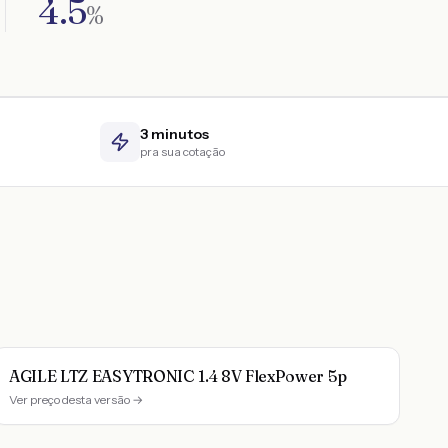
4.5
%
3 minutos
pra sua cotação
AGILE LTZ EASYTRONIC 1.4 8V FlexPower 5p
Ver preço desta versão →