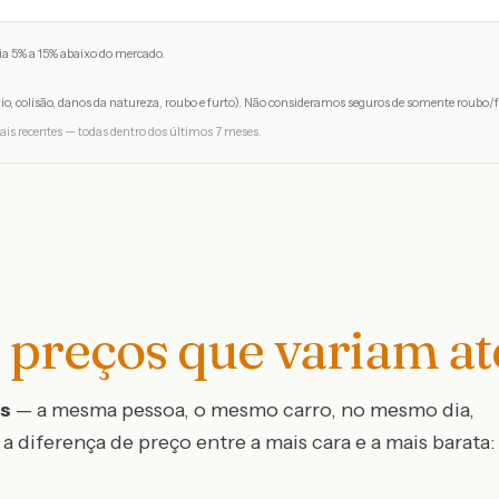
a 5% a 15% abaixo do mercado.
io, colisão, danos da natureza, roubo e furto). Não consideramos seguros de somente roubo/f
ais recentes — todas dentro dos últimos 7 meses.
preços que variam a
os
— a mesma pessoa, o mesmo carro, no mesmo dia,
a diferença de preço entre a mais cara e a mais barata: