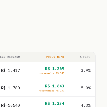
REÇO MERCADO
PREÇO MSMB
% FIPE
R$
1.269
R$
1.417
3.9
%
economize R$
148
R$
1.643
R$
1.780
5.0
%
economize R$
137
R$
1.334
R$
1.540
4.3
%