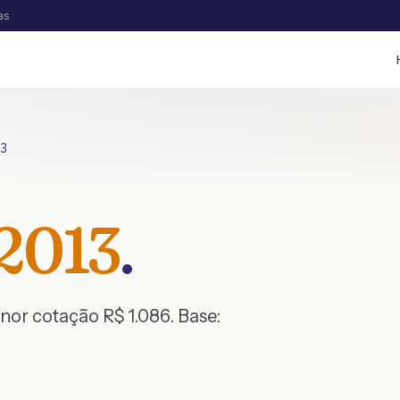
as
3
2013
.
enor cotação R$
1.086
. Base: