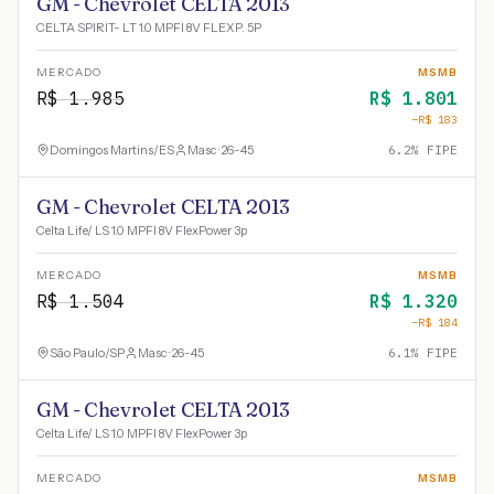
GM - Chevrolet CELTA 2013
CELTA SPIRIT- LT 1.0 MPFI 8V FLEXP. 5P
MERCADO
MSMB
R$
1.985
R$
1.801
−R$
183
Domingos Martins
/
ES
Masc · 26-45
6.2
% FIPE
GM - Chevrolet CELTA 2013
Celta Life/ LS 1.0 MPFI 8V FlexPower 3p
MERCADO
MSMB
R$
1.504
R$
1.320
−R$
184
São Paulo
/
SP
Masc · 26-45
6.1
% FIPE
GM - Chevrolet CELTA 2013
Celta Life/ LS 1.0 MPFI 8V FlexPower 3p
MERCADO
MSMB