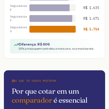
Seguradora
R$
1.635
E
Seguradora
R$
1.671
F
Seguradora
R$
1.714
G
Diferença: R$
606
55
% a mais quem contratou a mais cara, vs a mais barata
O QUE OS DADOS MOSTRAM
Por que cotar em um
comparador
é essencial