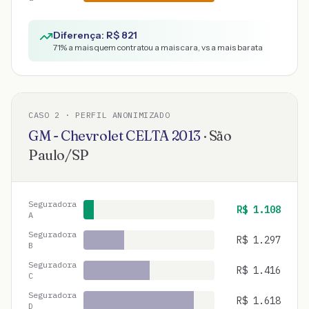
Diferença: R$
821
71
% a mais quem contratou a mais cara, vs a mais barata
CASO
2
· PERFIL ANONIMIZADO
GM - Chevrolet
CELTA
2013
·
São
Paulo
/
SP
Seguradora
R$
1.108
A
Seguradora
R$
1.297
B
Seguradora
R$
1.416
C
Seguradora
R$
1.618
D