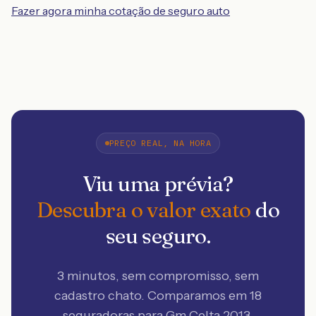
Fazer agora minha cotação de seguro auto
PREÇO REAL, NA HORA
Viu uma prévia?
Descubra o valor exato
do
seu seguro.
3 minutos, sem compromisso, sem
cadastro chato. Comparamos em 18
seguradoras
para Gm Celta 2013
.