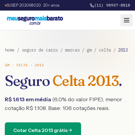
SUSEP 202068020 · 20+ anos
(11) 98957-8818
home
/
seguro de carro
/
marcas
/
gm
/
celta
/
2013
GM
·
CELTA
·
2013
Seguro
Celta
2013
.
R$
1.613
em média
(
6.0
% do valor FIPE), menor
cotação R$
1.108
. Base:
106
cotações reais.
Cotar
Celta
2013
grátis