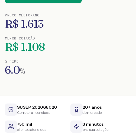
PREÇO MÉDIO/ANO
R$
1.613
MENOR COTAÇÃO
R$
1.108
% FIPE
6.0
%
SUSEP 202068020
20+ anos
Corretora licenciada
de mercado
+50 mil
3 minutos
clientes atendidos
pra sua cotação