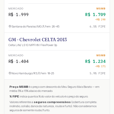
MERCADO
MSMB
R$
1.999
R$
1.709
−R$
290
Santana do Paraíso
/
MG
Fem · 26-45
6.5
% FIPE
GM - Chevrolet CELTA 2013
Celta Life/ LS 1.0 MPFI 8V FlexPower 3p
MERCADO
MSMB
R$
1.404
R$
1.234
−R$
171
Novo Hamburgo
/
RS
Fem · 18-25
5.9
% FIPE
Preço MSMB
é o preço com desconto do Meu Seguro Mais Barato — em
média 5% a 15% abaixo do mercado.
% FIPE
indica quantos % do valor do veículo é o preço do seguro.
Valores referentes a
seguros compreensivos
(cobertura completa:
incêndio, colisão, danos da natureza, roubo e furto). Não consideramos
seguros de somente roubo/furto.