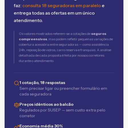
faz:
consulta 18 seguradoras em paralelo
e
entrega todas as ofertas em um único
atendimento.
Os valores mostrados referem-se a cotações de
seguros
compreensivos
, mas podem refletir pequenas variações de
cobertura acessória entre seguradoras — como assistência
24h, reposição de vidros, carro reserva e franquias. A análise
detalhada de cada proposta é feita por nossos corretores
durante o atendimento.
1 cotação, 18 respostas
Sem precisar ligar ou preencher formulário em
cada seguradora
Preços idênticos ao balcão
Regulados por SUSEP — sem custo extra pelo
corretor
Economia média 30%