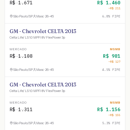
R$
1.671
R$
1.460
−R$
211
São Paulo
/
SP
Masc · 26-45
6.8
% FIPE
GM - Chevrolet CELTA 2013
Celta Life/ LS 1.0 MPFI 8V FlexPower 3p
MERCADO
MSMB
R$
1.108
R$
981
−R$
127
São Paulo
/
SP
Masc · 26-45
4.5
% FIPE
GM - Chevrolet CELTA 2013
Celta Life/ LS 1.0 MPFI 8V FlexPower 3p
MERCADO
MSMB
R$
1.311
R$
1.156
−R$
155
São Paulo
/
SP
Masc · 26-45
5.3
% FIPE