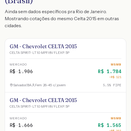
(Brasil)
Ainda sem dados específicos pra Rio de Janeiro.
Mostrando cotações do mesmo Celta 2015 em outras
cidades.
GM - Chevrolet CELTA 2015
CELTA SPIRIT- LT 1.0 MPFI 8V FLEXP. 5P
MERCADO
MSMB
R$
1.906
R$
1.784
−R$
121
Salvador
/
BA
Fem · 26-45 · c/ jovem
5.5
% FIPE
GM - Chevrolet CELTA 2015
CELTA SPIRIT- LT 1.0 MPFI 8V FLEXP. 5P
MERCADO
MSMB
R$
1.666
R$
1.565
−R$
101