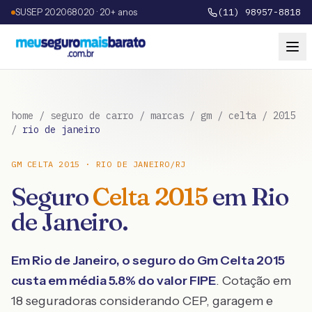
SUSEP 202068020 · 20+ anos
(11) 98957-8818
home
/
seguro de carro
/
marcas
/
gm
/
celta
/
2015
/
rio de janeiro
GM
CELTA
2015
·
RIO DE JANEIRO
/
RJ
Seguro
Celta
2015
em
Rio
de Janeiro
.
Em
Rio de Janeiro
, o seguro do
Gm
Celta
2015
custa em média
5.8
% do valor FIPE
. Cotação em
18 seguradoras considerando CEP, garagem e