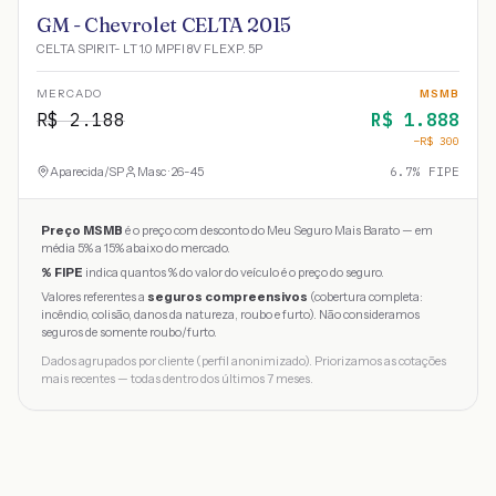
GM - Chevrolet CELTA 2015
CELTA SPIRIT- LT 1.0 MPFI 8V FLEXP. 5P
MERCADO
MSMB
R$
2.188
R$
1.888
−R$
300
Aparecida
/
SP
Masc · 26-45
6.7
% FIPE
Preço MSMB
é o preço com desconto do Meu Seguro Mais Barato — em
média 5% a 15% abaixo do mercado.
% FIPE
indica quantos % do valor do veículo é o preço do seguro.
Valores referentes a
seguros compreensivos
(cobertura completa:
incêndio, colisão, danos da natureza, roubo e furto). Não consideramos
seguros de somente roubo/furto.
Dados agrupados por cliente (perfil anonimizado). Priorizamos as cotações
mais recentes — todas dentro dos últimos 7 meses.