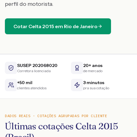
perfil do motorista.
Cotar
Celta
2015
em
Rio de Janeiro
SUSEP 202068020
20+ anos
Corretora licenciada
de mercado
+50 mil
3 minutos
clientes atendidos
pra sua cotação
DADOS REAIS · COTAÇÕES AGRUPADAS POR CLIENTE
Últimas cotações Celta 2015