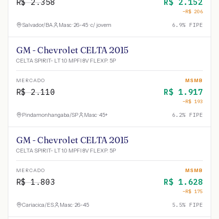
R$
2.358
R$
2.152
−R$
206
Salvador
/
BA
Masc · 26-45 · c/ jovem
6.9
% FIPE
GM - Chevrolet CELTA 2015
CELTA SPIRIT- LT 1.0 MPFI 8V FLEXP. 5P
MERCADO
MSMB
R$
2.110
R$
1.917
−R$
193
Pindamonhangaba
/
SP
Masc · 45+
6.2
% FIPE
GM - Chevrolet CELTA 2015
CELTA SPIRIT- LT 1.0 MPFI 8V FLEXP. 5P
MERCADO
MSMB
R$
1.803
R$
1.628
−R$
175
Cariacica
/
ES
Masc · 26-45
5.5
% FIPE