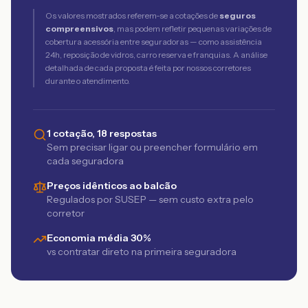
Os valores mostrados referem-se a cotações de
seguros
compreensivos
, mas podem refletir pequenas variações de
cobertura acessória entre seguradoras — como assistência
24h, reposição de vidros, carro reserva e franquias. A análise
detalhada de cada proposta é feita por nossos corretores
durante o atendimento.
1 cotação, 18 respostas
Sem precisar ligar ou preencher formulário em
cada seguradora
Preços idênticos ao balcão
Regulados por SUSEP — sem custo extra pelo
corretor
Economia média 30%
vs contratar direto na primeira seguradora