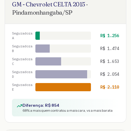
GM - Chevrolet
CELTA
2015
·
Pindamonhangaba
/
SP
Seguradora
R$
1.256
A
Seguradora
R$
1.474
B
Seguradora
R$
1.653
C
Seguradora
R$
2.054
D
Seguradora
R$
2.110
E
Diferença: R$
854
68
% a mais quem contratou a mais cara, vs a mais barata