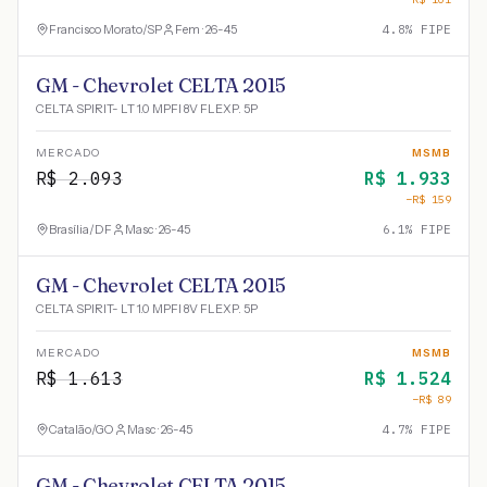
Francisco Morato
/
SP
Fem · 26-45
4.8
% FIPE
GM - Chevrolet CELTA 2015
CELTA SPIRIT- LT 1.0 MPFI 8V FLEXP. 5P
MERCADO
MSMB
R$
2.093
R$
1.933
−R$
159
Brasília
/
DF
Masc · 26-45
6.1
% FIPE
GM - Chevrolet CELTA 2015
CELTA SPIRIT- LT 1.0 MPFI 8V FLEXP. 5P
MERCADO
MSMB
R$
1.613
R$
1.524
−R$
89
Catalão
/
GO
Masc · 26-45
4.7
% FIPE
GM - Chevrolet CELTA 2015