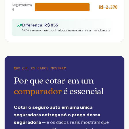
Seguradora
R$
2.370
H
Diferença: R$
855
56
% a mais quem contratou a mais cara, vs a mais barata
O QUE OS DADOS MOSTRAM
Por que cotar em um
comparador
é essencial
Cotar o seguro auto em uma única
seguradora entrega só o preço dessa
seguradora
— e os dados reais mostram que,