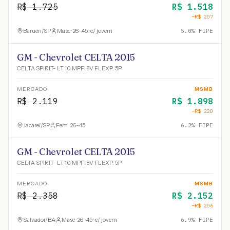
R$
1.725
R$
1.518
−R$
207
Barueri
/
SP
Masc · 26-45 · c/ jovem
5.0
% FIPE
GM - Chevrolet CELTA 2015
CELTA SPIRIT- LT 1.0 MPFI 8V FLEXP. 5P
MERCADO
MSMB
R$
2.119
R$
1.898
−R$
220
Jacareí
/
SP
Fem · 26-45
6.2
% FIPE
GM - Chevrolet CELTA 2015
CELTA SPIRIT- LT 1.0 MPFI 8V FLEXP. 5P
MERCADO
MSMB
R$
2.358
R$
2.152
−R$
206
Salvador
/
BA
Masc · 26-45 · c/ jovem
6.9
% FIPE