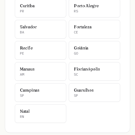
Curitiba
Porto Alegre
PR
RS
Salvador
Fortaleza
BA
CE
Recife
Goiânia
PE
GO
Manaus
Florianópolis
AM
SC
Campinas
Guarulhos
SP
SP
Natal
RN