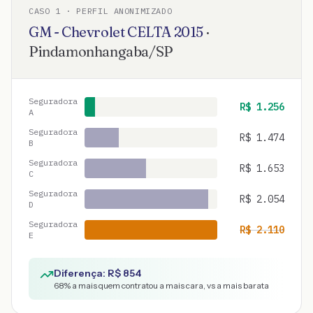
CASO
1
· PERFIL ANONIMIZADO
GM - Chevrolet
CELTA
2015
·
Pindamonhangaba
/
SP
Seguradora
R$
1.256
A
Seguradora
R$
1.474
B
Seguradora
R$
1.653
C
Seguradora
R$
2.054
D
Seguradora
R$
2.110
E
Diferença: R$
854
68
% a mais quem contratou a mais cara, vs a mais barata