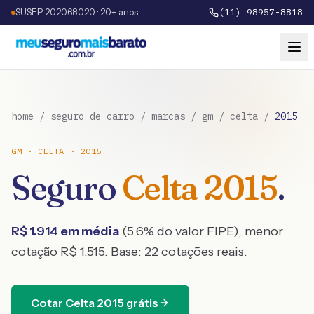
SUSEP 202068020 · 20+ anos
(11) 98957-8818
home
/
seguro de carro
/
marcas
/
gm
/
celta
/
2015
GM
·
CELTA
·
2015
Seguro
Celta
2015
.
R$
1.914
em média
(
5.6
% do valor FIPE), menor
cotação R$
1.515
. Base:
22
cotações reais.
Cotar
Celta
2015
grátis