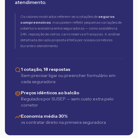
atendimento.
Os valores mostrados referem-se a cotações de
seguros
compreensivos
, mas podem refletir pequenas variações de
cobertura acessória entre seguradoras — como assistência
24h, reposição de vidros, carro reserva e franquias. A análise
detalhada de cada proposta é feita por nossos corretores
durante o atendimento.
1 cotação, 18 respostas
Sem precisar ligar ou preencher formulário em
cada seguradora
Preços idênticos ao balcão
Regulados por SUSEP — sem custo extra pelo
corretor
Economia média 30%
vs contratar direto na primeira seguradora