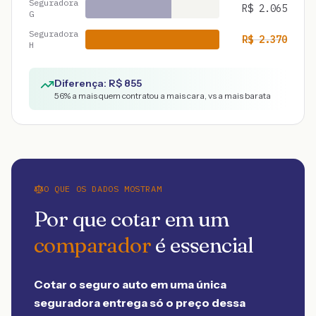
Seguradora
R$
2.065
G
Seguradora
R$
2.370
H
Diferença: R$
855
56
% a mais quem contratou a mais cara, vs a mais barata
O QUE OS DADOS MOSTRAM
Por que cotar em um
comparador
é essencial
Cotar o seguro auto em uma única
seguradora entrega só o preço dessa