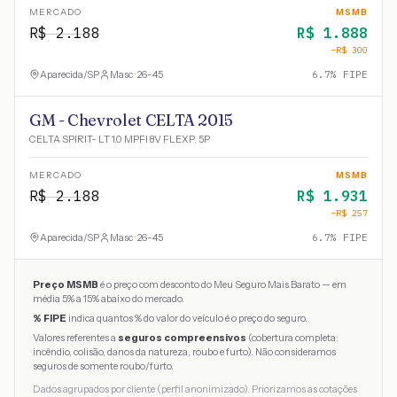
MERCADO
MSMB
R$
2.188
R$
1.888
−R$
300
Aparecida
/
SP
Masc · 26-45
6.7
% FIPE
GM - Chevrolet CELTA 2015
CELTA SPIRIT- LT 1.0 MPFI 8V FLEXP. 5P
MERCADO
MSMB
R$
2.188
R$
1.931
−R$
257
Aparecida
/
SP
Masc · 26-45
6.7
% FIPE
Preço MSMB
é o preço com desconto do Meu Seguro Mais Barato — em
média 5% a 15% abaixo do mercado.
% FIPE
indica quantos % do valor do veículo é o preço do seguro.
Valores referentes a
seguros compreensivos
(cobertura completa:
incêndio, colisão, danos da natureza, roubo e furto). Não consideramos
seguros de somente roubo/furto.
Dados agrupados por cliente (perfil anonimizado). Priorizamos as cotações