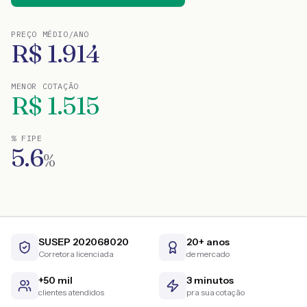
PREÇO MÉDIO/ANO
R$
1.914
MENOR COTAÇÃO
R$
1.515
% FIPE
5.6
%
SUSEP 202068020
20+ anos
Corretora licenciada
de mercado
+50 mil
3 minutos
clientes atendidos
pra sua cotação