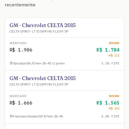
recentemente
GM - Chevrolet CELTA 2015
CELTA SPIRIT- LT 1.0 MPFI 8V FLEXP. 5P
MERCADO
MSMB
R$
1.906
R$
1.784
−R$
121
Salvador
/
BA
Fem · 26-45 · c/ jovem
5.5
% FIPE
GM - Chevrolet CELTA 2015
CELTA SPIRIT- LT 1.0 MPFI 8V FLEXP. 5P
MERCADO
MSMB
R$
1.666
R$
1.565
−R$
101
Francisco Morato
/
SP
Fem · 26-45
4.8
% FIPE