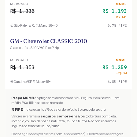
MERCADO
MSMB
R$
1.335
R$
1.193
−R$
141
São Fidélis
/
RJ
Masc · 26-45
6.7
% FIPE
GM - Chevrolet CLASSIC 2010
Classic Life/LS 1.0 VHC FlexP. 4p
MERCADO
MSMB
R$
1.353
R$
1.259
−R$
94
Castilho
/
SP
Masc · 45+
6.8
% FIPE
Preço MSMB
é o preço com desconto do Meu Seguro Mais Barato — em
média 5% a 15% abaixo do mercado.
% FIPE
indica quantos % do valor do veículo é o preço do seguro.
Valores referentes a
seguros compreensivos
(cobertura completa:
incêndio, colisão, danos da natureza, roubo e furto). Não consideramos
seguros de somente roubo/furto.
Dados agrupados por cliente (perfil anonimizado). Priorizamos as cotações