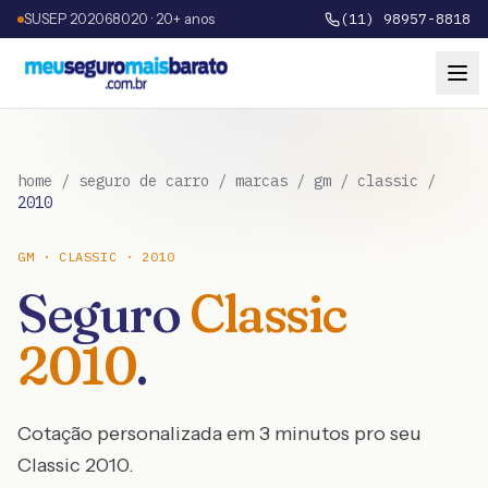
SUSEP 202068020 · 20+ anos
(11) 98957-8818
home
/
seguro de carro
/
marcas
/
gm
/
classic
/
2010
GM
·
CLASSIC
·
2010
Seguro
Classic
2010
.
Cotação personalizada em 3 minutos pro seu
Classic
2010
.