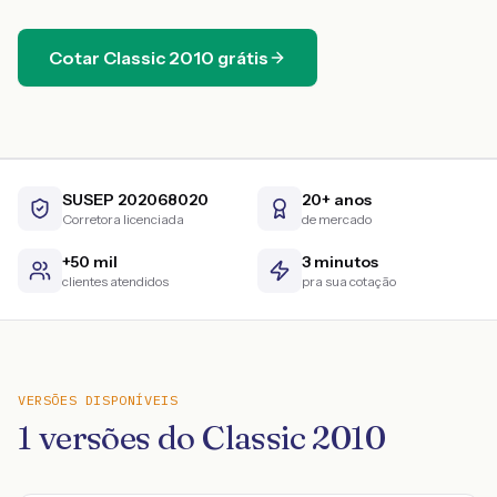
Cotar
Classic
2010
grátis
SUSEP 202068020
20+ anos
Corretora licenciada
de mercado
+50 mil
3 minutos
clientes atendidos
pra sua cotação
VERSÕES DISPONÍVEIS
1
versões do
Classic
2010