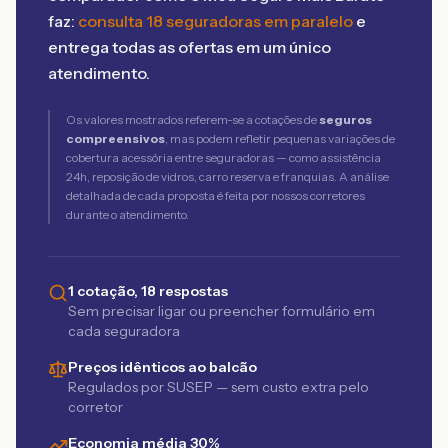
faz:
consulta 18 seguradoras em paralelo
e
entrega todas as ofertas em um único
atendimento.
Os valores mostrados referem-se a cotações de
seguros
compreensivos
, mas podem refletir pequenas variações de
cobertura acessória entre seguradoras — como assistência
24h, reposição de vidros, carro reserva e franquias. A análise
detalhada de cada proposta é feita por nossos corretores
durante o atendimento.
1 cotação, 18 respostas
Sem precisar ligar ou preencher formulário em
cada seguradora
Preços idênticos ao balcão
Regulados por SUSEP — sem custo extra pelo
corretor
Economia média 30%