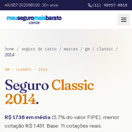
SUSEP 202068020 · 20+ anos
(11) 98957-8818
home
/
seguro de carro
/
marcas
/
gm
/
classic
/
2014
GM
·
CLASSIC
·
2014
Seguro
Classic
2014
.
R$
1.738
em média
(
5.7
% do valor FIPE), menor
cotação R$
1.451
. Base:
11
cotações reais.