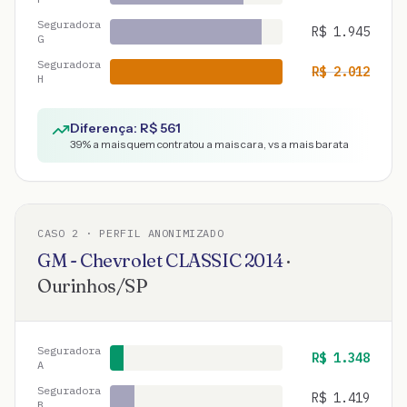
Seguradora
R$
1.945
G
Seguradora
R$
2.012
H
Diferença: R$
561
39
% a mais quem contratou a mais cara, vs a mais barata
CASO
2
· PERFIL ANONIMIZADO
GM - Chevrolet
CLASSIC
2014
·
Ourinhos
/
SP
Seguradora
R$
1.348
A
Seguradora
R$
1.419
B