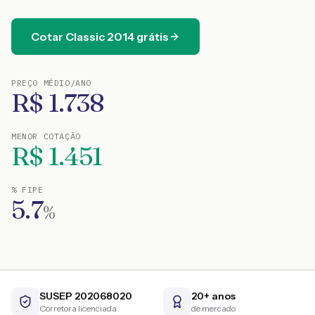
Cotar
Classic
2014
grátis
PREÇO MÉDIO/ANO
R$
1.738
MENOR COTAÇÃO
R$
1.451
% FIPE
5.7
%
SUSEP 202068020
20+ anos
Corretora licenciada
de mercado