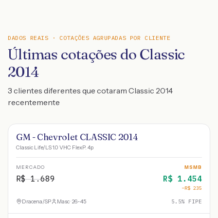
DADOS REAIS · COTAÇÕES AGRUPADAS POR CLIENTE
Últimas cotações do Classic
2014
3 clientes diferentes que cotaram Classic 2014
recentemente
GM - Chevrolet CLASSIC 2014
Classic Life/LS 1.0 VHC FlexP. 4p
MERCADO
MSMB
R$
1.689
R$
1.454
−R$
235
Dracena
/
SP
Masc · 26-45
5.5
% FIPE