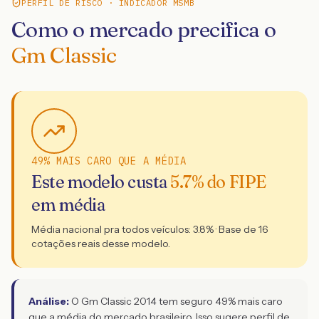
PERFIL DE RISCO · INDICADOR MSMB
Como o mercado precifica o
Gm Classic
49% MAIS CARO QUE A MÉDIA
Este modelo custa
5.7
% do FIPE
em média
Média nacional pra todos veículos:
3.8
% · Base de
16
cotações reais desse modelo.
Análise:
O Gm Classic 2014 tem seguro 49% mais caro
que a média do mercado brasileiro. Isso sugere perfil de