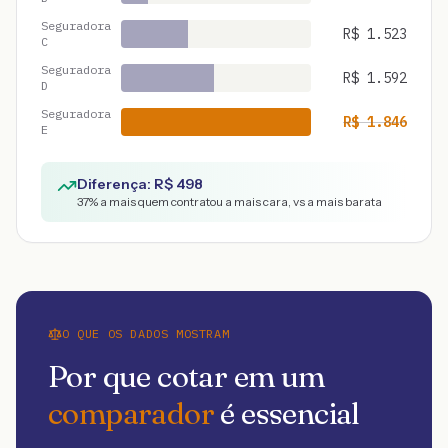
Seguradora
R$
1.523
C
Seguradora
R$
1.592
D
Seguradora
R$
1.846
E
Diferença: R$
498
37
% a mais quem contratou a mais cara, vs a mais barata
O QUE OS DADOS MOSTRAM
Por que cotar em um
comparador
é essencial