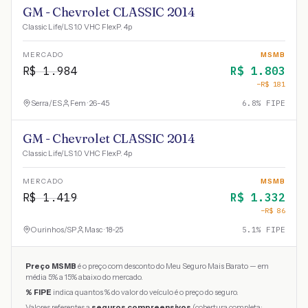
GM - Chevrolet CLASSIC 2014
Classic Life/LS 1.0 VHC FlexP. 4p
MERCADO
MSMB
R$
1.984
R$
1.803
−R$
181
Serra
/
ES
Fem · 26-45
6.8
% FIPE
GM - Chevrolet CLASSIC 2014
Classic Life/LS 1.0 VHC FlexP. 4p
MERCADO
MSMB
R$
1.419
R$
1.332
−R$
86
Ourinhos
/
SP
Masc · 18-25
5.1
% FIPE
Preço MSMB
é o preço com desconto do Meu Seguro Mais Barato — em
média 5% a 15% abaixo do mercado.
% FIPE
indica quantos % do valor do veículo é o preço do seguro.
Valores referentes a
seguros compreensivos
(cobertura completa: