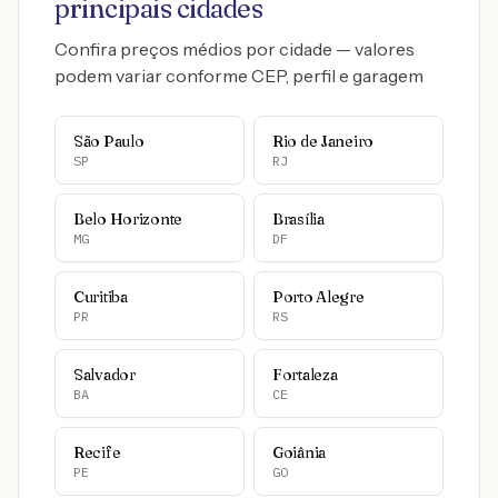
principais cidades
Confira preços médios por cidade — valores
podem variar conforme CEP, perfil e garagem
São Paulo
Rio de Janeiro
SP
RJ
Belo Horizonte
Brasília
MG
DF
Curitiba
Porto Alegre
PR
RS
Salvador
Fortaleza
BA
CE
Recife
Goiânia
PE
GO