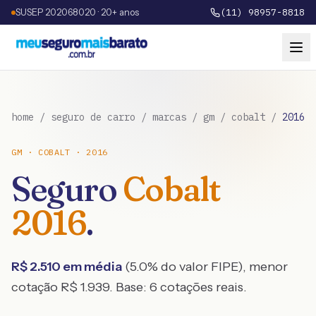
SUSEP 202068020 · 20+ anos
(11) 98957-8818
home
/
seguro de carro
/
marcas
/
gm
/
cobalt
/
2016
GM
·
COBALT
·
2016
Seguro
Cobalt
2016
.
R$
2.510
em média
(
5.0
% do valor FIPE), menor
cotação R$
1.939
. Base:
6
cotações reais.