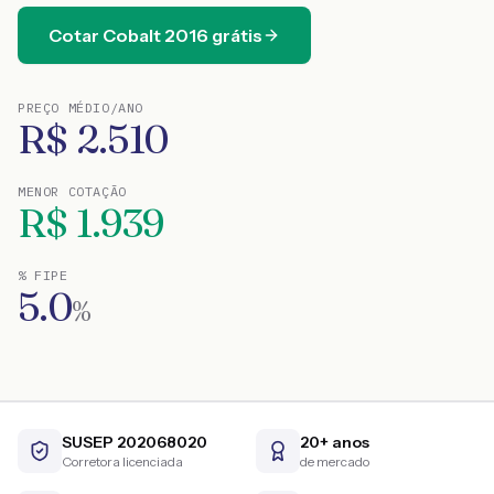
Cotar
Cobalt
2016
grátis
PREÇO MÉDIO/ANO
R$
2.510
MENOR COTAÇÃO
R$
1.939
% FIPE
5.0
%
SUSEP 202068020
20+ anos
Corretora licenciada
de mercado