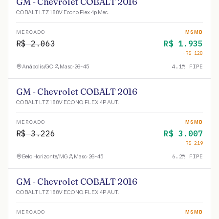
GM - Chevrolet COBALT 2016
COBALT LTZ 1.8 8V Econo.Flex 4p Mec.
MERCADO
MSMB
R$
2.063
R$
1.935
−R$
128
Anápolis
/
GO
Masc · 26-45
4.1
% FIPE
GM - Chevrolet COBALT 2016
COBALT LTZ 1.8 8V ECONO.FLEX 4P AUT.
MERCADO
MSMB
R$
3.226
R$
3.007
−R$
219
Belo Horizonte
/
MG
Masc · 26-45
6.2
% FIPE
GM - Chevrolet COBALT 2016
COBALT LTZ 1.8 8V ECONO.FLEX 4P AUT.
MERCADO
MSMB