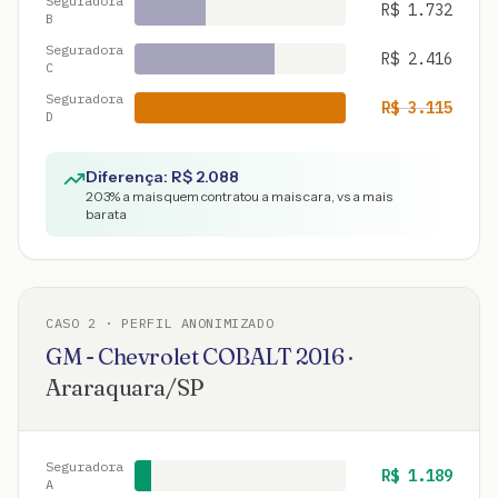
Seguradora
R$
1.732
B
Seguradora
R$
2.416
C
Seguradora
R$
3.115
D
Diferença: R$
2.088
203
% a mais quem contratou a mais cara, vs a mais
barata
CASO
2
· PERFIL ANONIMIZADO
GM - Chevrolet
COBALT
2016
·
Araraquara
/
SP
Seguradora
R$
1.189
A