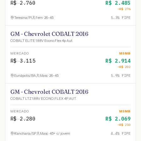
R$
2.760
R$
2.485
−R$
276
Teresina
/
PI
Fem · 26-45
5.3
% FIPE
GM - Chevrolet COBALT 2016
COBALT ELITE 1.8 8V Econo.Flex 4p Aut.
MERCADO
MSMB
R$
3.115
R$
2.914
−R$
202
Eunápolis
/
BA
Masc · 26-45
5.9
% FIPE
GM - Chevrolet COBALT 2016
COBALT LTZ 1.8 8V ECONO.FLEX 4P AUT.
MERCADO
MSMB
R$
2.280
R$
2.069
−R$
210
Rancharia
/
SP
Masc · 45+ · c/ jovem
4.4
% FIPE