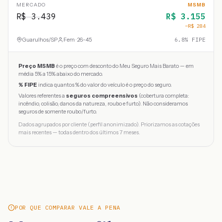
MERCADO
MSMB
R$
3.439
R$
3.155
−R$
284
Guarulhos
/
SP
Fem · 26-45
6.8
% FIPE
Preço MSMB
é o preço com desconto do Meu Seguro Mais Barato — em
média 5% a 15% abaixo do mercado.
% FIPE
indica quantos % do valor do veículo é o preço do seguro.
Valores referentes a
seguros compreensivos
(cobertura completa:
incêndio, colisão, danos da natureza, roubo e furto). Não consideramos
seguros de somente roubo/furto.
Dados agrupados por cliente (perfil anonimizado). Priorizamos as cotações
mais recentes — todas dentro dos últimos 7 meses.
POR QUE COMPARAR VALE A PENA