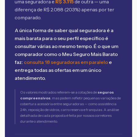
uma seguradora e
R$
3.115
de outra — uma
diferença de R$
2.088
(
203
%) apenas por ter
comparado.
A única forma de saber qual seguradora é a
mais barata para o seu perfil específico é
consultar várias ao mesmo tempo. É o que um
comparador como o Meu Seguro Mais Barato
faz:
consulta 18 seguradoras em paralelo
e
entrega todas as ofertas em um único
atendimento.
Os valores mostrados referem-se a cotações de
seguros
compreensivos
, mas podem refletir pequenas variações de
cobertura acessória entre seguradoras — como assistência
24h, reposição de vidros, carro reserva e franquias. A análise
detalhada de cada proposta é feita por nossos corretores
durante o atendimento.