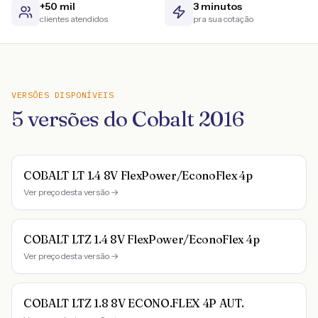
+50 mil
3 minutos
clientes atendidos
pra sua cotação
VERSÕES DISPONÍVEIS
5
versões do
Cobalt
2016
COBALT LT 1.4 8V FlexPower/EconoFlex 4p
Ver preço desta versão →
COBALT LTZ 1.4 8V FlexPower/EconoFlex 4p
Ver preço desta versão →
COBALT LTZ 1.8 8V ECONO.FLEX 4P AUT.