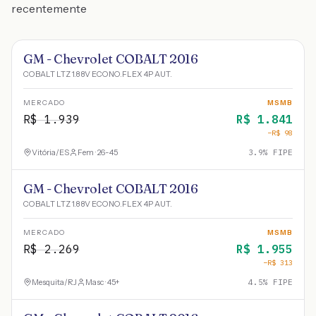
recentemente
GM - Chevrolet COBALT 2016
COBALT LTZ 1.8 8V ECONO.FLEX 4P AUT.
MERCADO
MSMB
R$
1.939
R$
1.841
−R$
98
Vitória
/
ES
Fem · 26-45
3.9
% FIPE
GM - Chevrolet COBALT 2016
COBALT LTZ 1.8 8V ECONO.FLEX 4P AUT.
MERCADO
MSMB
R$
2.269
R$
1.955
−R$
313
Mesquita
/
RJ
Masc · 45+
4.5
% FIPE