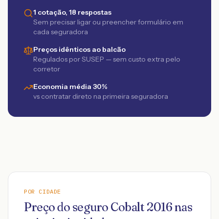
1 cotação, 18 respostas
Sem precisar ligar ou preencher formulário em
cada seguradora
Preços idênticos ao balcão
Regulados por SUSEP — sem custo extra pelo
corretor
Economia média 30%
vs contratar direto na primeira seguradora
POR CIDADE
Preço do seguro
Cobalt
2016
nas