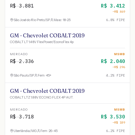
R$
3.881
R$
3.412
−R$
469
São José do Rio Preto
/
SP
Masc · 18-25
6.8
% FIPE
GM - Chevrolet COBALT 2019
COBALT LT 1.4 8V FlexPower/EconoFlex 4p
MERCADO
MSMB
R$
2.336
R$
2.040
−R$
296
São Paulo
/
SP
Fem · 45+
4.2
% FIPE
GM - Chevrolet COBALT 2019
COBALT LTZ 1.8 8V ECONO.FLEX 4P AUT.
MERCADO
MSMB
R$
3.718
R$
3.530
−R$
189
Uberlândia
/
MG
Fem · 26-45
6.2
% FIPE