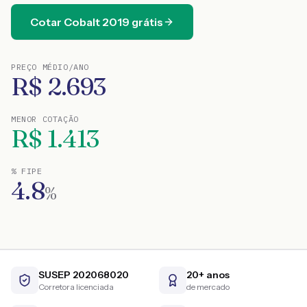
Cotar
Cobalt
2019
grátis
PREÇO MÉDIO/ANO
R$
2.693
MENOR COTAÇÃO
R$
1.413
% FIPE
4.8
%
SUSEP 202068020
20+ anos
Corretora licenciada
de mercado