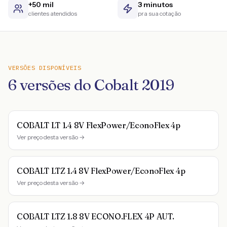
+50 mil
3 minutos
clientes atendidos
pra sua cotação
VERSÕES DISPONÍVEIS
6
versões do
Cobalt
2019
COBALT LT 1.4 8V FlexPower/EconoFlex 4p
Ver preço desta versão →
COBALT LTZ 1.4 8V FlexPower/EconoFlex 4p
Ver preço desta versão →
COBALT LTZ 1.8 8V ECONO.FLEX 4P AUT.