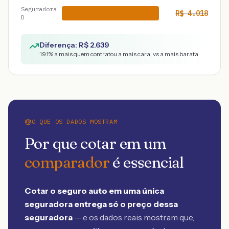
Seguradora
R$
4.018
D
Diferença: R$
2.639
191
% a mais quem contratou a mais cara, vs a mais barata
O QUE OS DADOS MOSTRAM
Por que cotar em um
comparador
é essencial
Cotar o seguro auto em uma única
seguradora entrega só o preço dessa
seguradora
— e os dados reais mostram que,