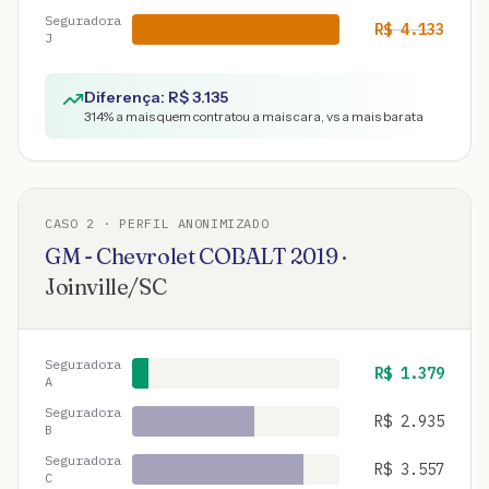
Seguradora
R$
4.133
J
Diferença: R$
3.135
314
% a mais quem contratou a mais cara, vs a mais barata
CASO
2
· PERFIL ANONIMIZADO
GM - Chevrolet
COBALT
2019
·
Joinville
/
SC
Seguradora
R$
1.379
A
Seguradora
R$
2.935
B
Seguradora
R$
3.557
C