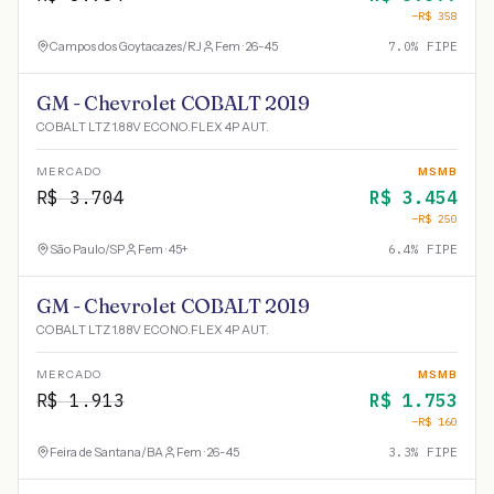
−R$
358
Campos dos Goytacazes
/
RJ
Fem · 26-45
7.0
% FIPE
GM - Chevrolet COBALT 2019
COBALT LTZ 1.8 8V ECONO.FLEX 4P AUT.
MERCADO
MSMB
R$
3.704
R$
3.454
−R$
250
São Paulo
/
SP
Fem · 45+
6.4
% FIPE
GM - Chevrolet COBALT 2019
COBALT LTZ 1.8 8V ECONO.FLEX 4P AUT.
MERCADO
MSMB
R$
1.913
R$
1.753
−R$
160
Feira de Santana
/
BA
Fem · 26-45
3.3
% FIPE