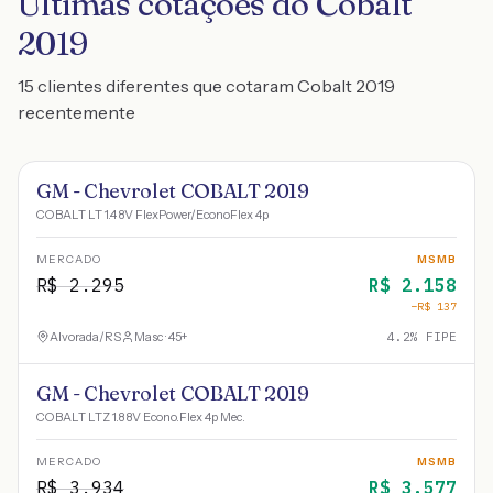
Últimas cotações do Cobalt
2019
15 clientes diferentes que cotaram Cobalt 2019
recentemente
GM - Chevrolet COBALT 2019
COBALT LT 1.4 8V FlexPower/EconoFlex 4p
MERCADO
MSMB
R$
2.295
R$
2.158
−R$
137
Alvorada
/
RS
Masc · 45+
4.2
% FIPE
GM - Chevrolet COBALT 2019
COBALT LTZ 1.8 8V Econo.Flex 4p Mec.
MERCADO
MSMB
R$
3.934
R$
3.577