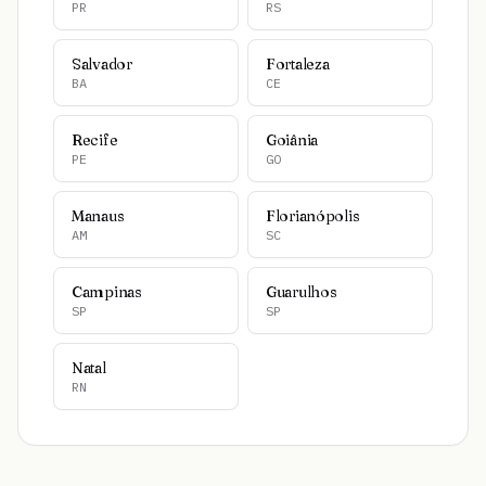
PR
RS
Salvador
Fortaleza
BA
CE
Recife
Goiânia
PE
GO
Manaus
Florianópolis
AM
SC
Campinas
Guarulhos
SP
SP
Natal
RN