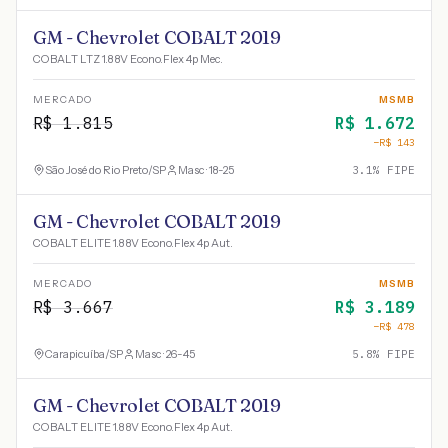
GM - Chevrolet COBALT 2019
COBALT LTZ 1.8 8V Econo.Flex 4p Mec.
MERCADO
MSMB
R$
1.815
R$
1.672
−R$
143
São José do Rio Preto
/
SP
Masc · 18-25
3.1
% FIPE
GM - Chevrolet COBALT 2019
COBALT ELITE 1.8 8V Econo.Flex 4p Aut.
MERCADO
MSMB
R$
3.667
R$
3.189
−R$
478
Carapicuíba
/
SP
Masc · 26-45
5.8
% FIPE
GM - Chevrolet COBALT 2019
COBALT ELITE 1.8 8V Econo.Flex 4p Aut.