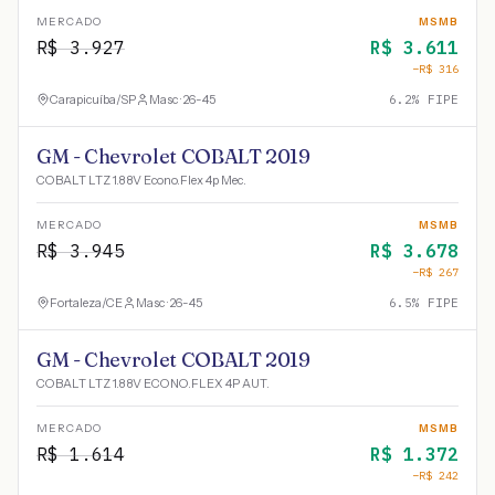
MERCADO
MSMB
R$
3.927
R$
3.611
−R$
316
Carapicuíba
/
SP
Masc · 26-45
6.2
% FIPE
GM - Chevrolet COBALT 2019
COBALT LTZ 1.8 8V Econo.Flex 4p Mec.
MERCADO
MSMB
R$
3.945
R$
3.678
−R$
267
Fortaleza
/
CE
Masc · 26-45
6.5
% FIPE
GM - Chevrolet COBALT 2019
COBALT LTZ 1.8 8V ECONO.FLEX 4P AUT.
MERCADO
MSMB
R$
1.614
R$
1.372
−R$
242