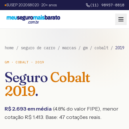
SUSEP 202068020 · 20+ anos
(11) 98957-8818
home
/
seguro de carro
/
marcas
/
gm
/
cobalt
/
2019
GM
·
COBALT
·
2019
Seguro
Cobalt
2019
.
R$
2.693
em média
(
4.8
% do valor FIPE), menor
cotação R$
1.413
. Base:
47
cotações reais.