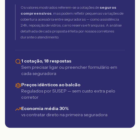
Os valores mostrados referem-se a cotações de
seguros
compreensivos
, mas podem refletir pequenas variações de
cobertura acessória entre seguradoras — como assistência
24h, reposição de vidros, carro reserva e franquias. A análise
detalhada de cada proposta é feita por nossos corretores
durante o atendimento.
1 cotação, 18 respostas
Sem precisar ligar ou preencher formulário em
cada seguradora
Preços idênticos ao balcão
Regulados por SUSEP — sem custo extra pelo
corretor
Economia média 30%
vs contratar direto na primeira seguradora