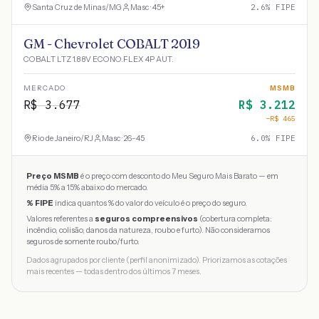
Santa Cruz de Minas
/
MG
Masc · 45+
2.6
% FIPE
GM - Chevrolet COBALT 2019
COBALT LTZ 1.8 8V ECONO.FLEX 4P AUT.
MERCADO
MSMB
R$
3.677
R$
3.212
−R$
465
Rio de Janeiro
/
RJ
Masc · 26-45
6.0
% FIPE
Preço MSMB
é o preço com desconto do Meu Seguro Mais Barato — em
média 5% a 15% abaixo do mercado.
% FIPE
indica quantos % do valor do veículo é o preço do seguro.
Valores referentes a
seguros compreensivos
(cobertura completa:
incêndio, colisão, danos da natureza, roubo e furto). Não consideramos
seguros de somente roubo/furto.
Dados agrupados por cliente (perfil anonimizado). Priorizamos as cotações
mais recentes — todas dentro dos últimos 7 meses.