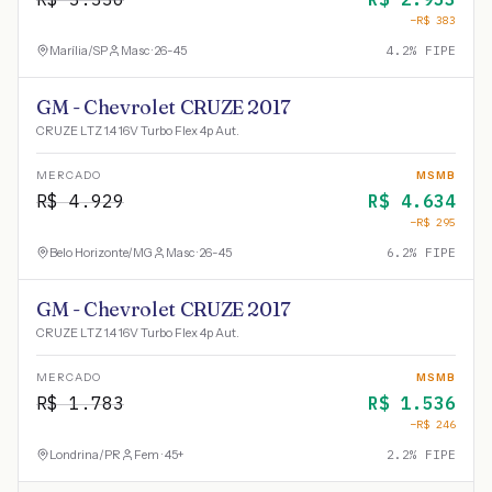
−R$
383
Marília
/
SP
Masc · 26-45
4.2
% FIPE
GM - Chevrolet CRUZE 2017
CRUZE LTZ 1.4 16V Turbo Flex 4p Aut.
MERCADO
MSMB
R$
4.929
R$
4.634
−R$
295
Belo Horizonte
/
MG
Masc · 26-45
6.2
% FIPE
GM - Chevrolet CRUZE 2017
CRUZE LTZ 1.4 16V Turbo Flex 4p Aut.
MERCADO
MSMB
R$
1.783
R$
1.536
−R$
246
Londrina
/
PR
Fem · 45+
2.2
% FIPE