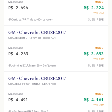
MERCADO
MSMB
R$
2.696
R$
2.324
−R$
372
Curitiba
/
PR
Masc · 45+ · c/ jovem
3.2
% FIPE
GM - Chevrolet CRUZE 2017
CRUZE Sport LT 1.4 16V TB Flex 5p Aut.
MERCADO
MSMB
R$
4.253
R$
3.693
−R$
560
Joinville
/
SC
Masc · 26-45 · c/ jovem
5.5
% FIPE
GM - Chevrolet CRUZE 2017
CRUZE LT 1.4 16V TURBO FLEX 4P AUT.
MERCADO
MSMB
R$
4.491
R$
4.161
−R$
330
João Pessoa
/
PB
Fem · 26-45
5.8
% FIPE