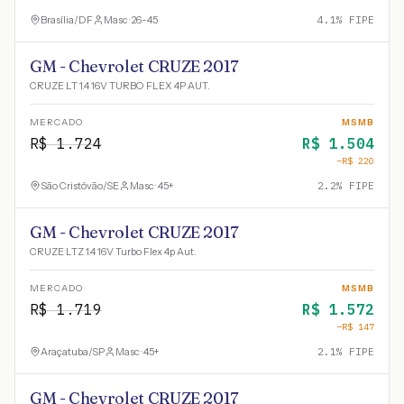
Brasília
/
DF
Masc · 26-45
4.1
% FIPE
GM - Chevrolet CRUZE 2017
CRUZE LT 1.4 16V TURBO FLEX 4P AUT.
MERCADO
MSMB
R$
1.724
R$
1.504
−R$
220
São Cristóvão
/
SE
Masc · 45+
2.2
% FIPE
GM - Chevrolet CRUZE 2017
CRUZE LTZ 1.4 16V Turbo Flex 4p Aut.
MERCADO
MSMB
R$
1.719
R$
1.572
−R$
147
Araçatuba
/
SP
Masc · 45+
2.1
% FIPE
GM - Chevrolet CRUZE 2017