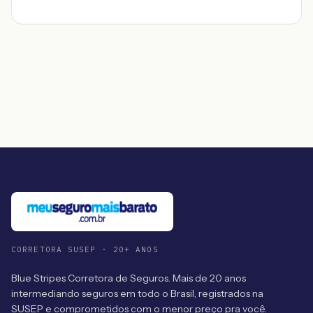
CORRETORA SUSEP · 20+ ANOS
Blue Stripes Corretora de Seguros. Mais de 20 anos
intermediando seguros em todo o Brasil, registrados na
SUSEP e comprometidos com o menor preço pra você.