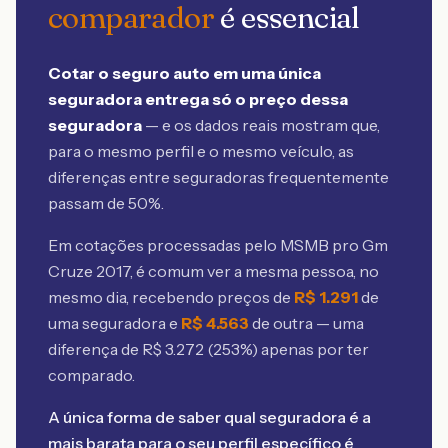
comparador
é essencial
Cotar o seguro auto em uma única
seguradora entrega só o preço dessa
seguradora
— e os dados reais mostram que,
para o mesmo perfil e o mesmo veículo, as
diferenças entre seguradoras frequentemente
passam de 50%.
Em cotações processadas pelo MSMB
pro Gm
Cruze 2017
, é comum ver a mesma pessoa, no
mesmo dia, recebendo preços de
R$
1.291
de
uma seguradora e
R$
4.563
de outra — uma
diferença de R$
3.272
(
253
%) apenas por ter
comparado.
A única forma de saber qual seguradora é a
mais barata para o seu perfil específico é