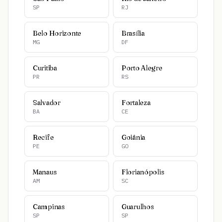
SP
RJ
Belo Horizonte
Brasília
MG
DF
Curitiba
Porto Alegre
PR
RS
Salvador
Fortaleza
BA
CE
Recife
Goiânia
PE
GO
Manaus
Florianópolis
AM
SC
Campinas
Guarulhos
SP
SP