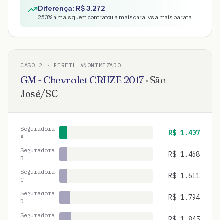
Diferença: R$
3.272
253
% a mais quem contratou a mais cara, vs a mais barata
CASO
2
· PERFIL ANONIMIZADO
GM - Chevrolet
CRUZE
2017
·
São
José
/
SC
Seguradora
R$
1.407
A
Seguradora
R$
1.468
B
Seguradora
R$
1.611
C
Seguradora
R$
1.794
D
Seguradora
R$
1.845