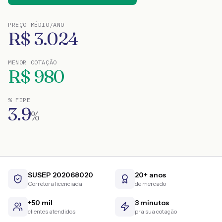
PREÇO MÉDIO/ANO
R$
3.024
MENOR COTAÇÃO
R$
980
% FIPE
3.9
%
SUSEP 202068020
20+ anos
Corretora licenciada
de mercado
+50 mil
3 minutos
clientes atendidos
pra sua cotação