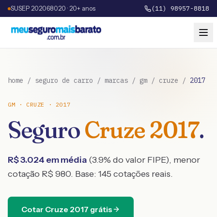
SUSEP 202068020 · 20+ anos
(11) 98957-8818
home
/
seguro de carro
/
marcas
/
gm
/
cruze
/
2017
GM
·
CRUZE
·
2017
Seguro
Cruze
2017
.
R$
3.024
em média
(
3.9
% do valor FIPE), menor
cotação R$
980
. Base:
145
cotações reais.
Cotar
Cruze
2017
grátis