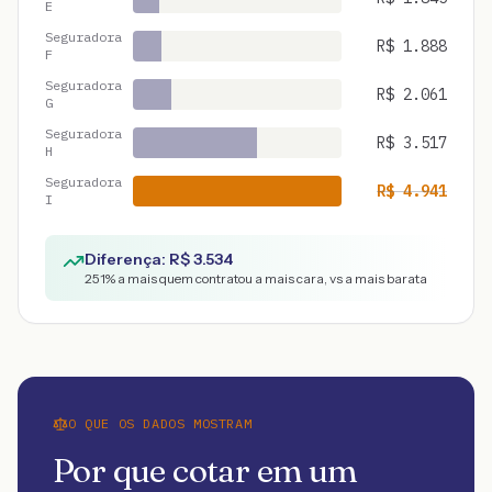
E
Seguradora
R$
1.888
F
Seguradora
R$
2.061
G
Seguradora
R$
3.517
H
Seguradora
R$
4.941
I
Diferença: R$
3.534
251
% a mais quem contratou a mais cara, vs a mais barata
O QUE OS DADOS MOSTRAM
Por que cotar em um