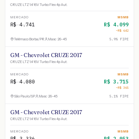
CRUZE LTZ 1.4 16V Turbo Flex 4p Aut.
MERCADO
MSMB
R$
4.741
R$
4.099
−R$
642
Telêmaco Borba
/
PR
Masc · 26-45
5.9
% FIPE
GM - Chevrolet CRUZE 2017
CRUZE LTZ 1.4 16V Turbo Flex 4p Aut.
MERCADO
MSMB
R$
4.080
R$
3.715
−R$
365
São Paulo
/
SP
Masc · 26-45
5.1
% FIPE
GM - Chevrolet CRUZE 2017
CRUZE LTZ 1.4 16V Turbo Flex 4p Aut.
MERCADO
MSMB
R$
3.336
R$
2.953