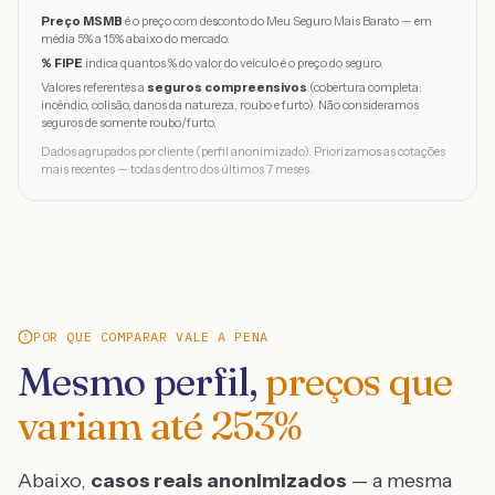
Preço MSMB
é o preço com desconto do Meu Seguro Mais Barato — em
média 5% a 15% abaixo do mercado.
% FIPE
indica quantos % do valor do veículo é o preço do seguro.
Valores referentes a
seguros compreensivos
(cobertura completa:
incêndio, colisão, danos da natureza, roubo e furto). Não consideramos
seguros de somente roubo/furto.
Dados agrupados por cliente (perfil anonimizado). Priorizamos as cotações
mais recentes — todas dentro dos últimos 7 meses.
POR QUE COMPARAR VALE A PENA
Mesmo perfil,
preços que
variam até
253
%
Abaixo,
casos reais anonimizados
— a mesma