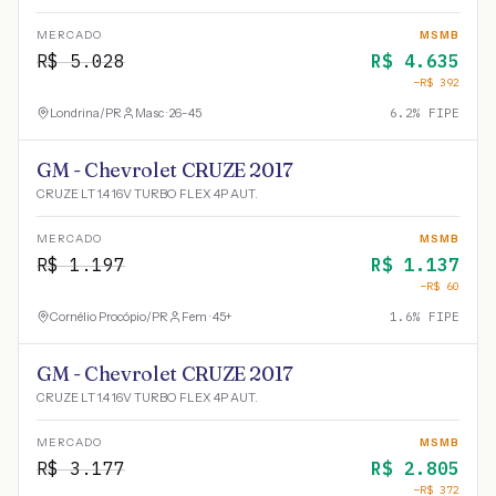
MERCADO
MSMB
R$
5.028
R$
4.635
−R$
392
Londrina
/
PR
Masc · 26-45
6.2
% FIPE
GM - Chevrolet CRUZE 2017
CRUZE LT 1.4 16V TURBO FLEX 4P AUT.
MERCADO
MSMB
R$
1.197
R$
1.137
−R$
60
Cornélio Procópio
/
PR
Fem · 45+
1.6
% FIPE
GM - Chevrolet CRUZE 2017
CRUZE LT 1.4 16V TURBO FLEX 4P AUT.
MERCADO
MSMB
R$
3.177
R$
2.805
−R$
372