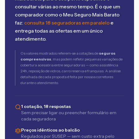
consultar várias ao mesmo tempo. É o que um
comparador como o Meu Seguro Mais Barato
faz:
consulta 18 seguradoras em paralelo
e
entrega todas as ofertas em um único
atendimento.
Os valores mostrados referem-se a cotações de
seguros
compreensivos
, mas podem refletir pequenas variações de
cobertura acessória entre seguradoras — como assistência
24h, reposição de vidros, carro reserva e franquias. A análise
detalhada de cada proposta é feita por nossos corretores
durante o atendimento.
1 cotação, 18 respostas
Sem precisar ligar ou preencher formulário em
cada seguradora
Preços idênticos ao balcão
Regulados por SUSEP — sem custo extra pelo