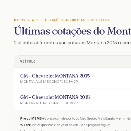
DADOS REAIS · COTAÇÕES AGRUPADAS POR CLIENTE
Últimas cotações do Mon
2 clientes diferentes que cotaram Montana 2015 rece
VEÍCULO
GM - Chevrolet MONTANA 2015
MONTANA LS 1.4 ECONOFLEX 8V 2P
GM - Chevrolet MONTANA 2015
MONTANA LS 1.4 ECONOFLEX 8V 2P
Preço MSMB
é o preço com desconto do Meu Seguro Mais Barato — em médi
% FIPE
indica quantos % do valor do veículo é o preço do seguro.