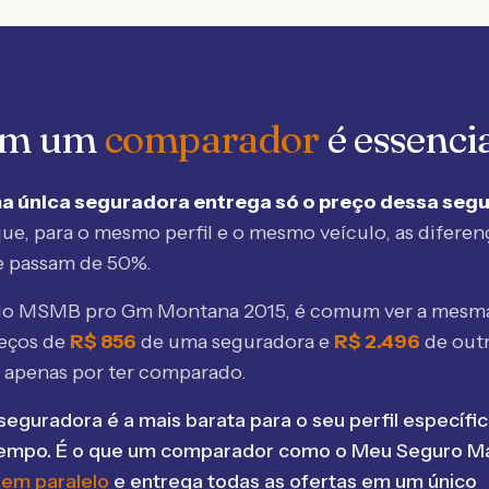
 em um
comparador
é essenci
a única seguradora entrega só o preço dessa seg
ue, para o mesmo perfil e o mesmo veículo, as diferen
e passam de 50%.
elo MSMB
pro Gm Montana 2015
, é comum ver a mesma
eços de
R$
856
de uma seguradora e
R$
2.496
de out
 apenas por ter comparado.
seguradora é a mais barata para o seu perfil específic
tempo. É o que um comparador como o Meu Seguro Ma
 em paralelo
e entrega todas as ofertas em um único