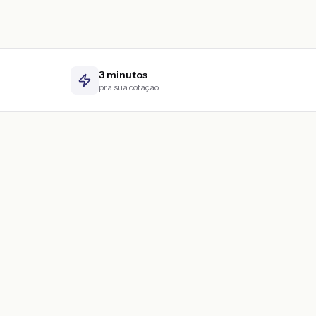
3 minutos
pra sua cotação