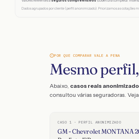
Valores referentes a
seguros compreensivos
(cobertura completa: incênd
Dados agrupados por cliente (perfil anonimizado). Priorizamos as cotações m
POR QUE COMPARAR VALE A PENA
Mesmo perfil,
Abaixo,
casos reais anonimizad
consultou várias seguradoras. Veja 
CASO
1
· PERFIL ANONIMIZADO
GM - Chevrolet
MONTANA
2