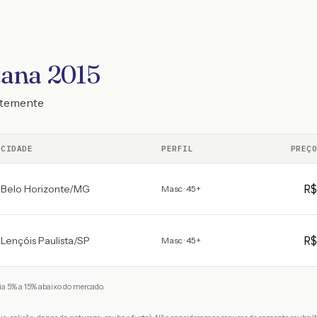
tana 2015
ntemente
CIDADE
PERFIL
PREÇ
R
Belo Horizonte
/
MG
Masc · 45+
R
Lençóis Paulista
/
SP
Masc · 45+
a 5% a 15% abaixo do mercado.