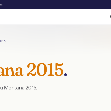
as
015
ana
2015
.
eu
Montana
2015
.