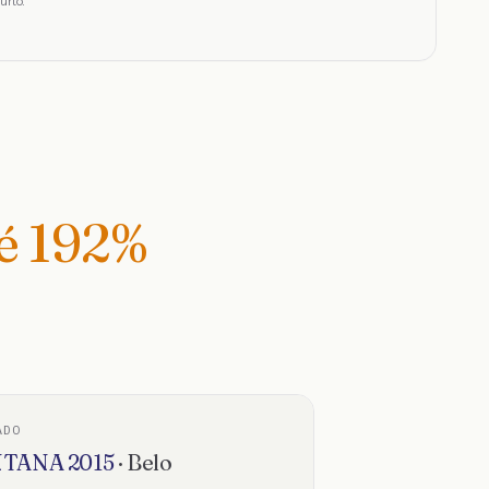
urto.
té
192
%
ADO
TANA
2015
·
Belo