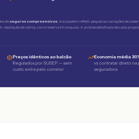
ões de
seguros compreensivos
, mas podem refletir pequenas variações de cober
 reposição de vidros, carro reserva e franquias. A análise detalhada de cada propost
Preços idênticos ao balcão
Economia média 30
Regulados por SUSEP — sem
vs contratar direto na
custo extra pelo corretor
seguradora