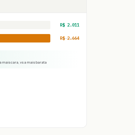
R$
2.011
R$
2.664
a mais cara, vs a mais barata