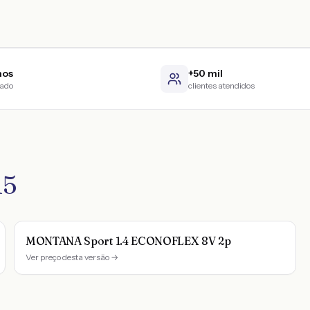
nos
+50 mil
cado
clientes atendidos
15
MONTANA Sport 1.4 ECONOFLEX 8V 2p
Ver preço desta versão →