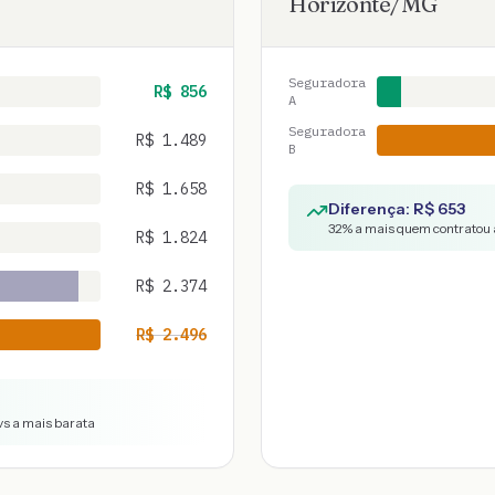
Horizonte
/
MG
Seguradora
R$
856
A
Seguradora
R$
1.489
B
R$
1.658
Diferença: R$
653
32
% a mais quem contratou 
R$
1.824
R$
2.374
R$
2.496
vs a mais barata