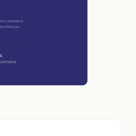
tura acessória
a é feita por
%
 primeira