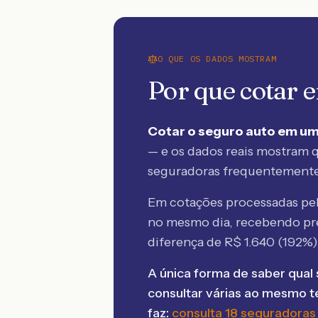
O QUE OS DADOS MOSTRAM
Por que cotar
Cotar o seguro auto em um
— e os dados reais mostram q
seguradoras frequentement
Em cotações processadas p
no mesmo dia, recebendo pr
diferença de R$
1.640
(
192
%)
A única forma de saber qual 
consultar várias ao mesmo 
faz:
consulta 18 seguradoras