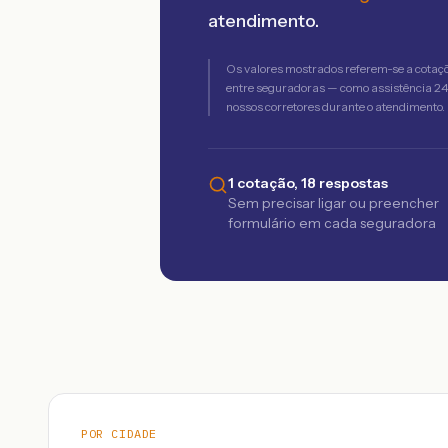
atendimento.
Os valores mostrados referem-se a cotaç
entre seguradoras — como assistência 24h,
nossos corretores durante o atendimento.
1 cotação, 18 respostas
Sem precisar ligar ou preencher
formulário em cada seguradora
POR CIDADE