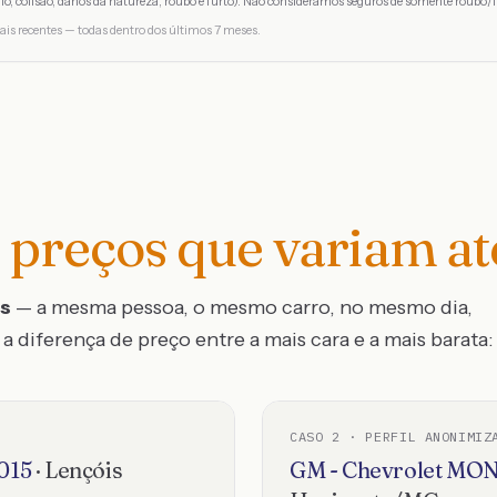
io, colisão, danos da natureza, roubo e furto). Não consideramos seguros de somente roubo/f
ais recentes — todas dentro dos últimos 7 meses.
preços que variam a
os
— a mesma pessoa, o mesmo carro, no mesmo dia,
a diferença de preço entre a mais cara e a mais barata:
CASO
2
· PERFIL ANONIMIZ
015
·
Lençóis
GM - Chevrolet
MON