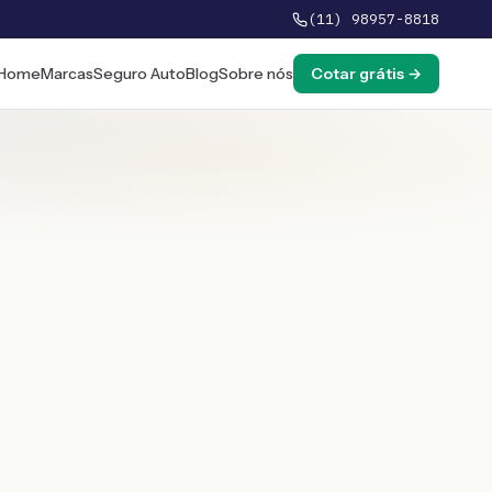
(11) 98957-8818
Home
Marcas
Seguro Auto
Blog
Sobre nós
Cotar grátis →