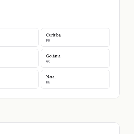
Curitiba
PR
Goiânia
GO
Natal
RN