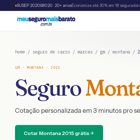
SUSEP 202068020 · 20+ anos
Economize até 30% em 18 segurador
home
/
seguro de carro
/
marcas
/
gm
/
montana
/
2
GM
·
MONTANA
·
2015
Seguro
Mont
Cotação personalizada em 3 minutos pro s
Cotar
Montana
2015
grátis