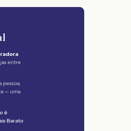
al
uradora
ças entre
 pessoa,
ra — uma
o é
is Barato