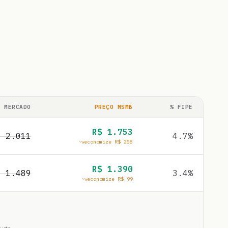
O MERCADO
PREÇO MSMB
% FIPE
R$
1.753
$
2.011
4.7
%
economize R$
258
R$
1.390
$
1.489
3.4
%
economize R$
99