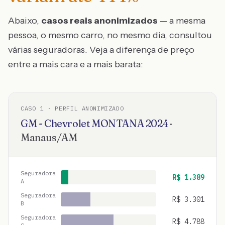
Abaixo,
casos reais anonimizados
— a mesma
pessoa, o mesmo carro, no mesmo dia, consultou
várias seguradoras. Veja a diferença de preço
entre a mais cara e a mais barata:
CASO
1
· PERFIL ANONIMIZADO
GM - Chevrolet
MONTANA
2024
·
Manaus
/
AM
Seguradora
R$
1.389
A
Seguradora
R$
3.301
B
Seguradora
R$
4.788