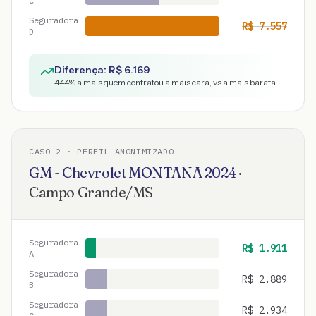
C
Seguradora
R$
7.557
D
Diferença: R$
6.169
444
% a mais quem contratou a mais cara, vs a mais barata
CASO
2
· PERFIL ANONIMIZADO
GM - Chevrolet
MONTANA
2024
·
Campo Grande
/
MS
Seguradora
R$
1.911
A
Seguradora
R$
2.889
B
Seguradora
R$
2.934
C