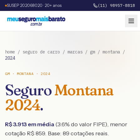
SUSEP 202068020 · 20+ anos
(11) 98957-8818
home
/
seguro de carro
/
marcas
/
gm
/
montana
/
2024
GM
·
MONTANA
·
2024
Seguro
Montana
2024
.
R$
3.913
em média
(
3.6
% do valor FIPE), menor
cotação R$
859
. Base:
89
cotações reais.