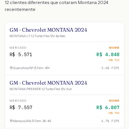
12 clientes diferentes que cotaram Montana 2024
recentemente
GM - Chevrolet MONTANA 2024
MONTANA LT 1.2 Turbo Flex 12V 4p Mec.
MERCADO
MSMB
R$
5.571
R$
4.848
−R$
723
Guarulhos
/
SP
Fem · 45+
5.6
% FIPE
GM - Chevrolet MONTANA 2024
MONTANA PREMIER 1.2 Turbo Flex 12V Aut.
MERCADO
MSMB
R$
7.557
R$
6.807
−R$
750
Manaus
/
AM
Fem · 26-45
6.7
% FIPE