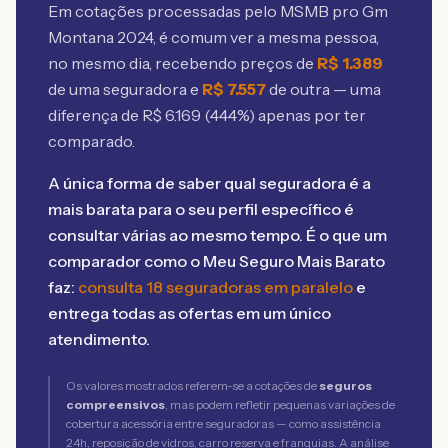
Em cotações processadas pelo MSMB
pro Gm
Montana 2024
, é comum ver a mesma pessoa,
no mesmo dia, recebendo preços de
R$
1.389
de uma seguradora e
R$
7.557
de outra — uma
diferença de R$
6.169
(
444
%) apenas por ter
comparado.
A única forma de saber qual seguradora é a
mais barata para o seu perfil específico é
consultar várias ao mesmo tempo. É o que um
comparador como o Meu Seguro Mais Barato
faz:
consulta 18 seguradoras em paralelo
e
entrega todas as ofertas em um único
atendimento.
Os valores mostrados referem-se a cotações de
seguros
compreensivos
, mas podem refletir pequenas variações de
cobertura acessória entre seguradoras — como assistência
24h, reposição de vidros, carro reserva e franquias. A análise