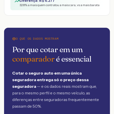
Diferença: R$
6.277
328
% a mais quem contratou a mais cara, vs a mais barata
O QUE OS DADOS MOSTRAM
Por que cotar em um
comparador
é essencial
Cotar o seguro auto em uma única
seguradora entrega só o preço dessa
seguradora
— e os dados reais mostram que,
para o mesmo perfil e o mesmo veículo, as
diferenças entre seguradoras frequentemente
passam de 50%.