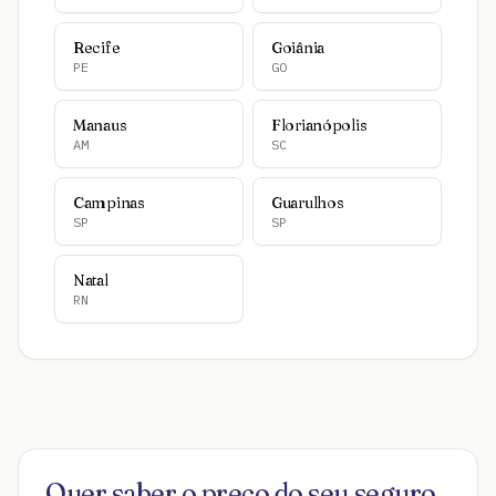
Recife
Goiânia
PE
GO
Manaus
Florianópolis
AM
SC
Campinas
Guarulhos
SP
SP
Natal
RN
Quer saber o preço do seu seguro