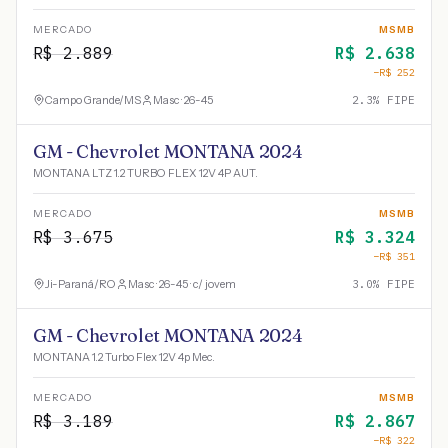
MERCADO
MSMB
R$
2.889
R$
2.638
−R$
252
Campo Grande
/
MS
Masc · 26-45
2.3
% FIPE
GM - Chevrolet MONTANA 2024
MONTANA LTZ 1.2 TURBO FLEX 12V 4P AUT.
MERCADO
MSMB
R$
3.675
R$
3.324
−R$
351
Ji-Paraná
/
RO
Masc · 26-45 · c/ jovem
3.0
% FIPE
GM - Chevrolet MONTANA 2024
MONTANA 1.2 Turbo Flex 12V 4p Mec.
MERCADO
MSMB
R$
3.189
R$
2.867
−R$
322