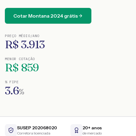
Cotar
Montana
2024
grátis
PREÇO MÉDIO/ANO
R$
3.913
MENOR COTAÇÃO
R$
859
% FIPE
3.6
%
SUSEP 202068020
20+ anos
Corretora licenciada
de mercado