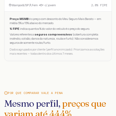
Mairiporã
/
SP
Fem · 45+ · c/ jovem
2.8
% FIPE
Preço MSMB
é o preço com desconto do Meu Seguro Mais Barato — em
média 5% a 15% abaixo do mercado.
% FIPE
indica quantos % do valor do veículo é o preço do seguro.
Valores referentes a
seguros compreensivos
(cobertura completa:
incêndio, colisão, danos da natureza, roubo e furto). Não consideramos
seguros de somente roubo/furto.
Dados agrupados por cliente (perfil anonimizado). Priorizamos as cotações
mais recentes — todas dentro dos últimos 7 meses.
POR QUE COMPARAR VALE A PENA
Mesmo perfil,
preços que
variam até
444
%