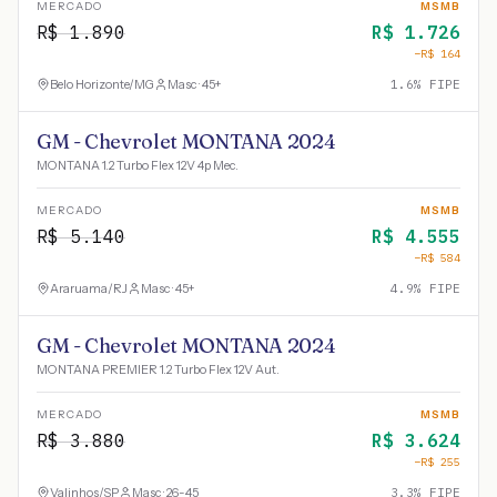
MERCADO
MSMB
R$
1.890
R$
1.726
−R$
164
Belo Horizonte
/
MG
Masc · 45+
1.6
% FIPE
GM - Chevrolet MONTANA 2024
MONTANA 1.2 Turbo Flex 12V 4p Mec.
MERCADO
MSMB
R$
5.140
R$
4.555
−R$
584
Araruama
/
RJ
Masc · 45+
4.9
% FIPE
GM - Chevrolet MONTANA 2024
MONTANA PREMIER 1.2 Turbo Flex 12V Aut.
MERCADO
MSMB
R$
3.880
R$
3.624
−R$
255
Valinhos
/
SP
Masc · 26-45
3.3
% FIPE