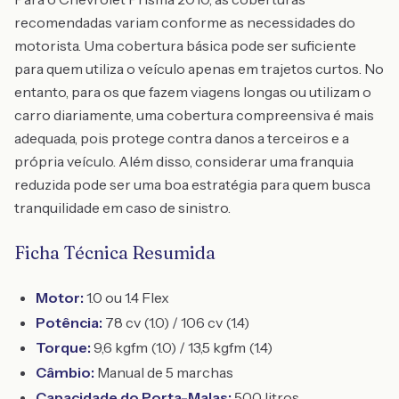
recomendadas variam conforme as necessidades do
motorista. Uma cobertura básica pode ser suficiente
para quem utiliza o veículo apenas em trajetos curtos. No
entanto, para os que fazem viagens longas ou utilizam o
carro diariamente, uma cobertura compreensiva é mais
adequada, pois protege contra danos a terceiros e a
própria veículo. Além disso, considerar uma franquia
reduzida pode ser uma boa estratégia para quem busca
tranquilidade em caso de sinistro.
Ficha Técnica Resumida
Motor:
1.0 ou 1.4 Flex
Potência:
78 cv (1.0) / 106 cv (1.4)
Torque:
9,6 kgfm (1.0) / 13,5 kgfm (1.4)
Câmbio:
Manual de 5 marchas
Capacidade do Porta-Malas:
500 litros