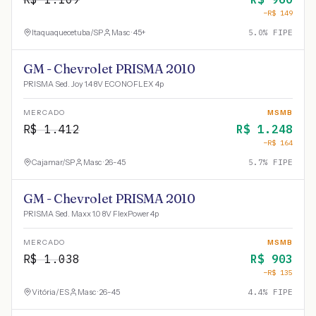
−R$
149
Itaquaquecetuba
/
SP
Masc · 45+
5.0
% FIPE
GM - Chevrolet PRISMA 2010
PRISMA Sed. Joy 1.4 8V ECONOFLEX 4p
MERCADO
MSMB
R$
1.412
R$
1.248
−R$
164
Cajamar
/
SP
Masc · 26-45
5.7
% FIPE
GM - Chevrolet PRISMA 2010
PRISMA Sed. Maxx 1.0 8V FlexPower 4p
MERCADO
MSMB
R$
1.038
R$
903
−R$
135
Vitória
/
ES
Masc · 26-45
4.4
% FIPE