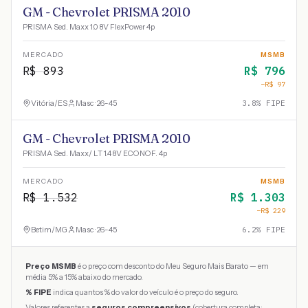
GM - Chevrolet PRISMA 2010
PRISMA Sed. Maxx 1.0 8V FlexPower 4p
MERCADO
MSMB
R$
893
R$
796
−R$
97
Vitória
/
ES
Masc · 26-45
3.8
% FIPE
GM - Chevrolet PRISMA 2010
PRISMA Sed. Maxx/ LT 1.4 8V ECONOF. 4p
MERCADO
MSMB
R$
1.532
R$
1.303
−R$
229
Betim
/
MG
Masc · 26-45
6.2
% FIPE
Preço MSMB
é o preço com desconto do Meu Seguro Mais Barato — em
média 5% a 15% abaixo do mercado.
% FIPE
indica quantos % do valor do veículo é o preço do seguro.
Valores referentes a
seguros compreensivos
(cobertura completa: