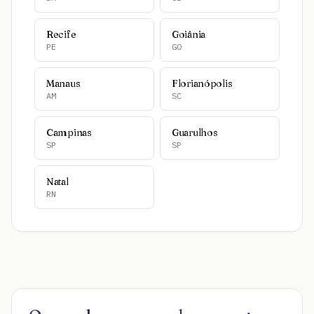
Recife
Goiânia
PE
GO
Manaus
Florianópolis
AM
SC
Campinas
Guarulhos
SP
SP
Natal
RN