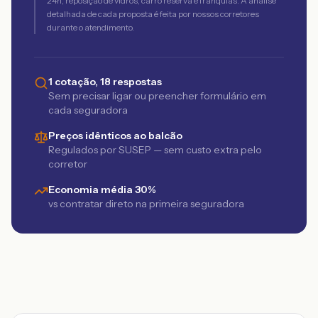
24h, reposição de vidros, carro reserva e franquias. A análise
detalhada de cada proposta é feita por nossos corretores
durante o atendimento.
1 cotação, 18 respostas
Sem precisar ligar ou preencher formulário em
cada seguradora
Preços idênticos ao balcão
Regulados por SUSEP — sem custo extra pelo
corretor
Economia média 30%
vs contratar direto na primeira seguradora