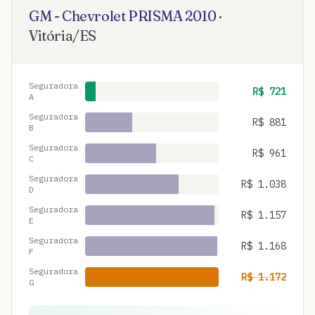
GM - Chevrolet
PRISMA
2010
·
Vitória
/
ES
Seguradora
R$
721
A
Seguradora
R$
881
B
Seguradora
R$
961
C
Seguradora
R$
1.038
D
Seguradora
R$
1.157
E
Seguradora
R$
1.168
F
Seguradora
R$
1.172
G