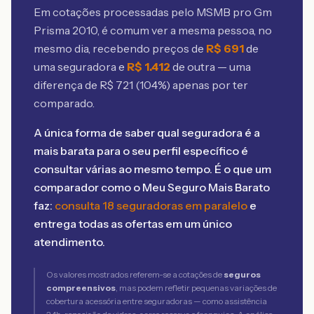
Em cotações processadas pelo MSMB
pro Gm
Prisma 2010
, é comum ver a mesma pessoa, no
mesmo dia, recebendo preços de
R$
691
de
uma seguradora e
R$
1.412
de outra — uma
diferença de R$
721
(
104
%) apenas por ter
comparado.
A única forma de saber qual seguradora é a
mais barata para o seu perfil específico é
consultar várias ao mesmo tempo. É o que um
comparador como o Meu Seguro Mais Barato
faz:
consulta 18 seguradoras em paralelo
e
entrega todas as ofertas em um único
atendimento.
Os valores mostrados referem-se a cotações de
seguros
compreensivos
, mas podem refletir pequenas variações de
cobertura acessória entre seguradoras — como assistência