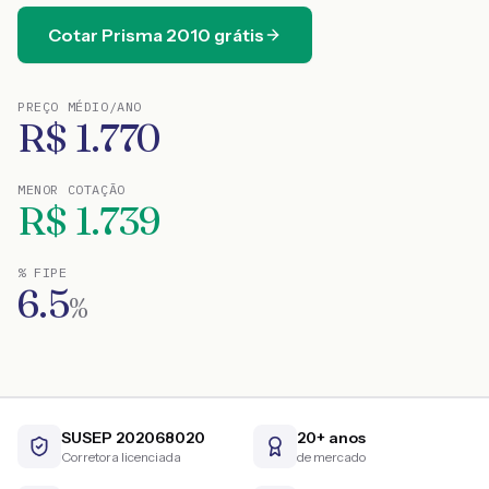
Cotar
Prisma
2010
grátis
PREÇO MÉDIO/ANO
R$
1.770
MENOR COTAÇÃO
R$
1.739
% FIPE
6.5
%
SUSEP 202068020
20+ anos
Corretora licenciada
de mercado