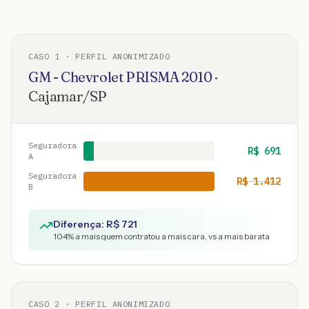
CASO
1
· PERFIL ANONIMIZADO
GM - Chevrolet
PRISMA
2010
·
Cajamar
/
SP
Seguradora
R$
691
A
Seguradora
R$
1.412
B
Diferença: R$
721
104
% a mais quem contratou a mais cara, vs a mais barata
CASO
2
· PERFIL ANONIMIZADO