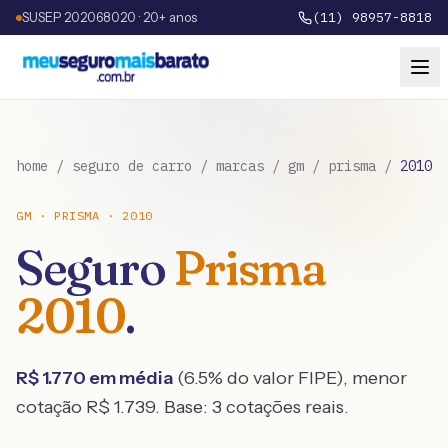
SUSEP 202068020 · 20+ anos
(11) 98957-8818
home
/
seguro de carro
/
marcas
/
gm
/
prisma
/
2010
GM
·
PRISMA
·
2010
Seguro
Prisma
2010
.
R$
1.770
em média
(
6.5
% do valor FIPE), menor
cotação R$
1.739
. Base:
3
cotações reais.