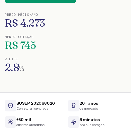
PREÇO MÉDIO/ANO
R$
4.273
MENOR COTAÇÃO
R$
745
% FIPE
2.8
%
SUSEP 202068020
20+ anos
Corretora licenciada
de mercado
+50 mil
3 minutos
clientes atendidos
pra sua cotação