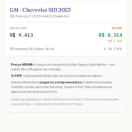
GM - Chevrolet S10 2023
S10 Pick-Up LT 2.8 TDI 4x4 CD Diesel Aut
MERCADO
MSMB
R$
9.413
R$
8.314
−R$
1.100
Fortaleza
/
CE
Masc · 26-45
5.3
% FIPE
Preço MSMB
é o preço com desconto do Meu Seguro Mais Barato — em
média 5% a 15% abaixo do mercado.
% FIPE
indica quantos % do valor do veículo é o preço do seguro.
Valores referentes a
seguros compreensivos
(cobertura completa:
incêndio, colisão, danos da natureza, roubo e furto). Não consideramos
seguros de somente roubo/furto.
Dados agrupados por cliente (perfil anonimizado). Priorizamos as cotações
mais recentes — todas dentro dos últimos 7 meses.