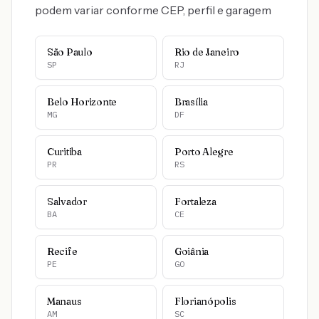
podem variar conforme CEP, perfil e garagem
São Paulo
Rio de Janeiro
SP
RJ
Belo Horizonte
Brasília
MG
DF
Curitiba
Porto Alegre
PR
RS
Salvador
Fortaleza
BA
CE
Recife
Goiânia
PE
GO
Manaus
Florianópolis
AM
SC