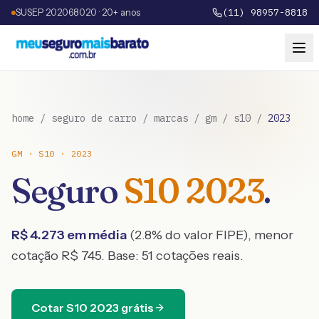
SUSEP 202068020 · 20+ anos
(11) 98957-8818
home
/
seguro de carro
/
marcas
/
gm
/
s10
/
2023
GM
·
S10
·
2023
Seguro
S10
2023
.
R$
4.273
em média
(
2.8
% do valor FIPE), menor
cotação R$
745
. Base:
51
cotações reais.
Cotar
S10
2023
grátis