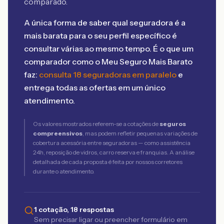
comparado.
A única forma de saber qual seguradora é a
mais barata para o seu perfil específico é
consultar várias ao mesmo tempo. É o que um
comparador como o Meu Seguro Mais Barato
faz:
consulta 18 seguradoras em paralelo
e
entrega todas as ofertas em um único
atendimento.
Os valores mostrados referem-se a cotações de
seguros
compreensivos
, mas podem refletir pequenas variações de
cobertura acessória entre seguradoras — como assistência
24h, reposição de vidros, carro reserva e franquias. A análise
detalhada de cada proposta é feita por nossos corretores
durante o atendimento.
1 cotação, 18 respostas
Sem precisar ligar ou preencher formulário em