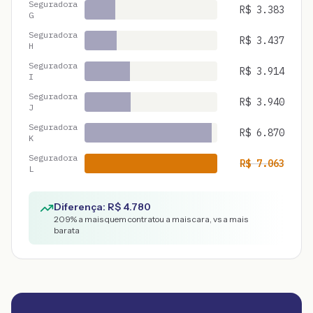
Seguradora
R$
3.383
G
Seguradora
R$
3.437
H
Seguradora
R$
3.914
I
Seguradora
R$
3.940
J
Seguradora
R$
6.870
K
Seguradora
R$
7.063
L
Diferença: R$
4.780
209
% a mais quem contratou a mais cara, vs a mais
barata