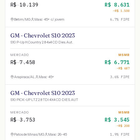
R$
10.139
R$
8.631
−R$
1.508
Betim
/
MG
Masc · 45+ · c/ jovem
6.7
% FIPE
GM - Chevrolet S10 2023
S10 P-Up H.Country 2.8 4x4 CD Dies.Aut.
MERCADO
MSMB
R$
7.458
R$
6.771
−R$
687
Arapiraca
/
AL
Masc · 45+
3.6
% FIPE
GM - Chevrolet S10 2023
S10 PICK-UP LTZ 2.8 TDI 4X4 CD DIES.AUT
MERCADO
MSMB
R$
3.753
R$
3.545
−R$
208
Patos de Minas
/
MG
Masc · 26-45
1.9
% FIPE