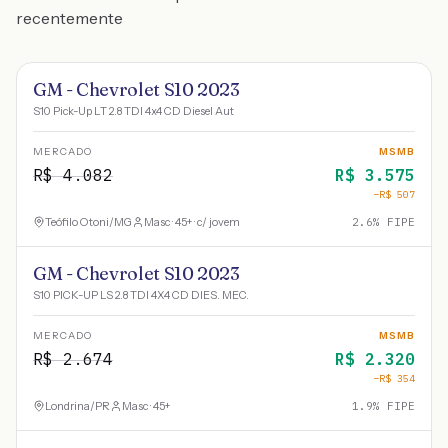
recentemente
GM - Chevrolet S10 2023
S10 Pick-Up LT 2.8 TDI 4x4 CD Diesel Aut
MERCADO
MSMB
R$
4.082
R$
3.575
−R$
507
Teófilo Otoni
/
MG
Masc · 45+ · c/ jovem
2.6
% FIPE
GM - Chevrolet S10 2023
S10 PICK-UP LS 2.8 TDI 4X4 CD DIES. MEC.
MERCADO
MSMB
R$
2.674
R$
2.320
−R$
354
Londrina
/
PR
Masc · 45+
1.9
% FIPE