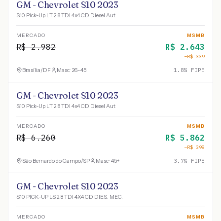
GM - Chevrolet S10 2023
S10 Pick-Up LT 2.8 TDI 4x4 CD Diesel Aut
MERCADO
MSMB
R$
2.982
R$
2.643
−R$
339
Brasília
/
DF
Masc · 26-45
1.8
% FIPE
GM - Chevrolet S10 2023
S10 Pick-Up LT 2.8 TDI 4x4 CD Diesel Aut
MERCADO
MSMB
R$
6.260
R$
5.862
−R$
398
São Bernardo do Campo
/
SP
Masc · 45+
3.7
% FIPE
GM - Chevrolet S10 2023
S10 PICK-UP LS 2.8 TDI 4X4 CD DIES. MEC.
MERCADO
MSMB