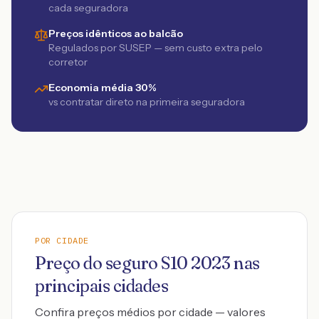
cada seguradora
Preços idênticos ao balcão
Regulados por SUSEP — sem custo extra pelo
corretor
Economia média 30%
vs contratar direto na primeira seguradora
POR CIDADE
Preço do seguro
S10
2023
nas
principais cidades
Confira preços médios por cidade — valores