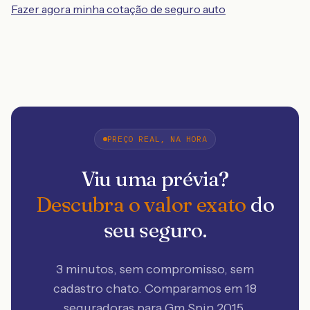
Fazer agora minha cotação de seguro auto
PREÇO REAL, NA HORA
Viu uma prévia?
Descubra o valor exato
do
seu seguro.
3 minutos, sem compromisso, sem
cadastro chato. Comparamos em 18
seguradoras
para Gm Spin 2015
.