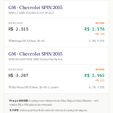
GM - Chevrolet SPIN 2015
SPIN LT 1.8 8V ECONO.FLEX 5P AUT.
MERCADO
MSMB
R$
2.515
R$
2.176
−R$
340
Bertioga
/
SP
Masc · 26-45
5.8
% FIPE
GM - Chevrolet SPIN 2015
SPIN ADVANTAGE 1.8 8V Econo.Flex 5p Aut.
MERCADO
MSMB
R$
3.287
R$
2.965
−R$
322
São Paulo
/
SP
Masc · 26-45 · c/ jovem
6.7
% FIPE
Preço MSMB
é o preço com desconto do Meu Seguro Mais Barato — em
média 5% a 15% abaixo do mercado.
% FIPE
indica quantos % do valor do veículo é o preço do seguro.