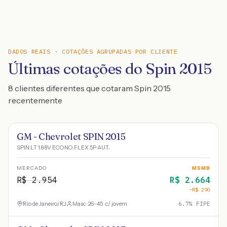
DADOS REAIS · COTAÇÕES AGRUPADAS POR CLIENTE
Últimas cotações do Spin 2015
8 clientes diferentes que cotaram Spin 2015
recentemente
GM - Chevrolet SPIN 2015
SPIN LT 1.8 8V ECONO.FLEX 5P AUT.
MERCADO
MSMB
R$
2.954
R$
2.664
−R$
290
Rio de Janeiro
/
RJ
Masc · 26-45 · c/ jovem
6.7
% FIPE