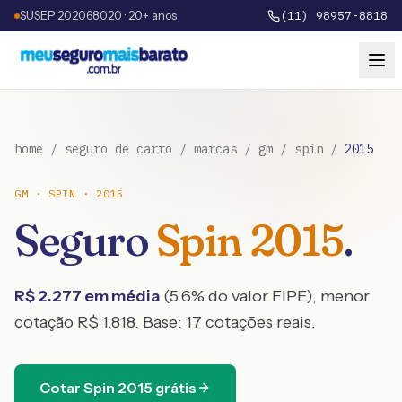
SUSEP 202068020 · 20+ anos
(11) 98957-8818
home
/
seguro de carro
/
marcas
/
gm
/
spin
/
2015
GM
·
SPIN
·
2015
Seguro
Spin
2015
.
R$
2.277
em média
(
5.6
% do valor FIPE), menor
cotação R$
1.818
. Base:
17
cotações reais.
Cotar
Spin
2015
grátis