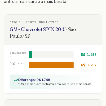
entre a mais cara e a mais barata:
CASO
1
· PERFIL ANONIMIZADO
GM - Chevrolet
SPIN
2015
·
São
Paulo
/
SP
Seguradora
R$
1.538
A
Seguradora
R$
3.287
B
Diferença: R$
1.748
114
% a mais quem contratou a mais cara, vs a mais barata