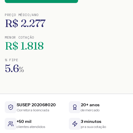
PREÇO MÉDIO/ANO
R$
2.277
MENOR COTAÇÃO
R$
1.818
% FIPE
5.6
%
SUSEP 202068020
20+ anos
Corretora licenciada
de mercado
+50 mil
3 minutos
clientes atendidos
pra sua cotação