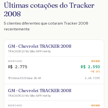
Últimas cotações do Tracker
2008
5 clientes diferentes que cotaram Tracker 2008
recentemente
GM - Chevrolet TRACKER 2008
TRACKER 2.0 16v 128cv MPFI 4x4 5p
MERCADO
MSMB
R$
2.775
R$
2.593
−R$
181
Vitória
/
ES
Masc · 26-45
6.6
% FIPE
GM - Chevrolet TRACKER 2008
TRACKER 2.0 16v 128cv MPFI 4x4 5p
MERCADO
MSMB