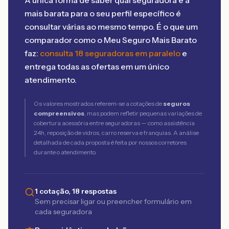
A única forma de saber qual seguradora é a
mais barata para o seu perfil específico é
consultar várias ao mesmo tempo. É o que um
comparador como o Meu Seguro Mais Barato
faz:
consulta 18 seguradoras em paralelo
e
entrega todas as ofertas em um único
atendimento.
Os valores mostrados referem-se a cotações de
seguros
compreensivos
, mas podem refletir pequenas variações de
cobertura acessória entre seguradoras — como assistência
24h, reposição de vidros, carro reserva e franquias. A análise
detalhada de cada proposta é feita por nossos corretores
durante o atendimento.
1 cotação, 18 respostas
Sem precisar ligar ou preencher formulário em
cada seguradora