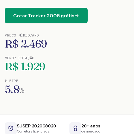
Cotar
Tracker
2008
grátis
PREÇO MÉDIO/ANO
R$
2.469
MENOR COTAÇÃO
R$
1.929
% FIPE
5.8
%
SUSEP 202068020
20+ anos
Corretora licenciada
de mercado