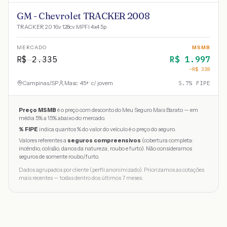
GM - Chevrolet TRACKER 2008
TRACKER 2.0 16v 128cv MPFI 4x4 5p
MERCADO
MSMB
R$
2.335
R$
1.997
−R$
338
Campinas
/
SP
Masc · 45+ · c/ jovem
5.7
% FIPE
Preço MSMB
é o preço com desconto do Meu Seguro Mais Barato — em
média 5% a 15% abaixo do mercado.
% FIPE
indica quantos % do valor do veículo é o preço do seguro.
Valores referentes a
seguros compreensivos
(cobertura completa:
incêndio, colisão, danos da natureza, roubo e furto). Não consideramos
seguros de somente roubo/furto.
Dados agrupados por cliente (perfil anonimizado). Priorizamos as cotações
mais recentes — todas dentro dos últimos 7 meses.