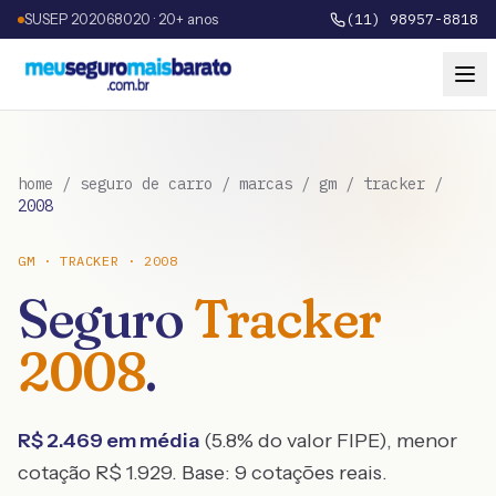
SUSEP 202068020 · 20+ anos
(11) 98957-8818
home
/
seguro de carro
/
marcas
/
gm
/
tracker
/
2008
GM
·
TRACKER
·
2008
Seguro
Tracker
2008
.
R$
2.469
em média
(
5.8
% do valor FIPE), menor
cotação R$
1.929
. Base:
9
cotações reais.