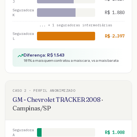
J
Seguradora
R$
1.880
K
... +
1
seguradoras intermediárias
Seguradora
R$
2.397
L
Diferença: R$
1.543
181
% a mais quem contratou a mais cara, vs a mais barata
CASO
2
· PERFIL ANONIMIZADO
GM - Chevrolet
TRACKER
2008
·
Campinas
/
SP
Seguradora
R$
1.008
A