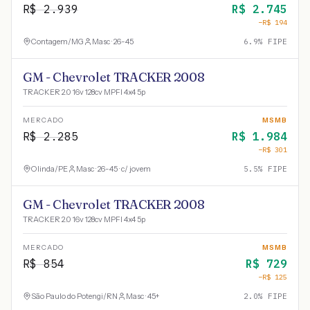
R$
2.939
R$
2.745
−R$
194
Contagem
/
MG
Masc · 26-45
6.9
% FIPE
GM - Chevrolet TRACKER 2008
TRACKER 2.0 16v 128cv MPFI 4x4 5p
MERCADO
MSMB
R$
2.285
R$
1.984
−R$
301
Olinda
/
PE
Masc · 26-45 · c/ jovem
5.5
% FIPE
GM - Chevrolet TRACKER 2008
TRACKER 2.0 16v 128cv MPFI 4x4 5p
MERCADO
MSMB
R$
854
R$
729
−R$
125
São Paulo do Potengi
/
RN
Masc · 45+
2.0
% FIPE