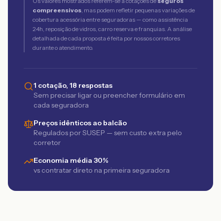
Os valores mostrados referem-se a cotações de
seguros
compreensivos
, mas podem refletir pequenas variações de
cobertura acessória entre seguradoras — como assistência
24h, reposição de vidros, carro reserva e franquias. A análise
detalhada de cada proposta é feita por nossos corretores
durante o atendimento.
1 cotação, 18 respostas
Sem precisar ligar ou preencher formulário em
cada seguradora
Preços idênticos ao balcão
Regulados por SUSEP — sem custo extra pelo
corretor
Economia média 30%
vs contratar direto na primeira seguradora