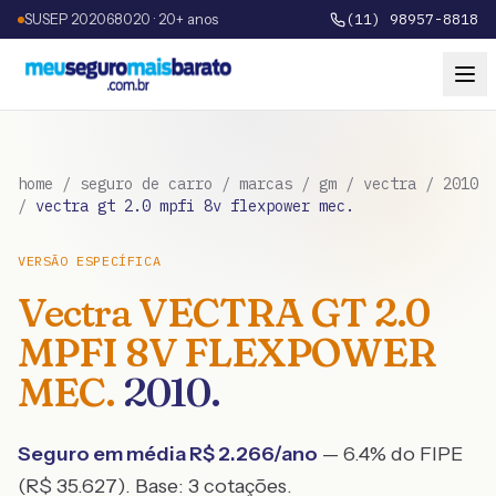
SUSEP 202068020 · 20+ anos
(11) 98957-8818
home
/
seguro de carro
/
marcas
/
gm
/
vectra
/
2010
/
vectra gt 2.0 mpfi 8v flexpower mec.
VERSÃO ESPECÍFICA
Vectra
VECTRA GT 2.0
MPFI 8V FLEXPOWER
MEC.
2010
.
Seguro em média R$
2.266
/ano
— 6.4% do FIPE
(R$ 35.627)
. Base:
3
cotações.