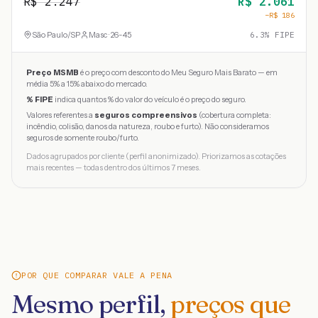
R$
2.247
R$
2.061
−R$
186
São Paulo
/
SP
Masc · 26-45
6.3
% FIPE
Preço MSMB
é o preço com desconto do Meu Seguro Mais Barato — em
média 5% a 15% abaixo do mercado.
% FIPE
indica quantos % do valor do veículo é o preço do seguro.
Valores referentes a
seguros compreensivos
(cobertura completa:
incêndio, colisão, danos da natureza, roubo e furto). Não consideramos
seguros de somente roubo/furto.
Dados agrupados por cliente (perfil anonimizado). Priorizamos as cotações
mais recentes — todas dentro dos últimos 7 meses.
POR QUE COMPARAR VALE A PENA
Mesmo perfil,
preços que