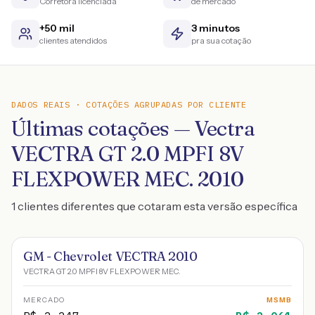
Corretora licenciada
de mercado
+50 mil
3 minutos
clientes atendidos
pra sua cotação
DADOS REAIS · COTAÇÕES AGRUPADAS POR CLIENTE
Últimas cotações — Vectra
VECTRA GT 2.0 MPFI 8V
FLEXPOWER MEC. 2010
1 clientes diferentes que cotaram esta versão específica
GM - Chevrolet VECTRA 2010
VECTRA GT 2.0 MPFI 8V FLEXPOWER MEC.
MERCADO
MSMB