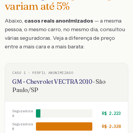
variam até
5
%
Abaixo,
casos reais anonimizados
— a mesma
pessoa, o mesmo carro, no mesmo dia, consultou
várias seguradoras. Veja a diferença de preço
entre a mais cara e a mais barata:
CASO
1
· PERFIL ANONIMIZADO
GM - Chevrolet
VECTRA
2010
·
São
Paulo
/
SP
Seguradora
R$
2.223
A
Seguradora
R$
2.328
B