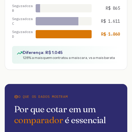
Seguradora
R$
865
B
Seguradora
R$
1.611
C
Seguradora
R$
1.860
D
Diferença: R$
1.045
128
% a mais quem contratou a mais cara, vs a mais barata
O QUE OS DADOS MOSTRAM
Por que cotar em um
comparador
é essencial