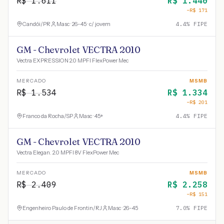
R$
1.611
R$
1.440
−R$
171
Candói
/
PR
Masc · 26-45 · c/ jovem
4.4
% FIPE
GM - Chevrolet VECTRA 2010
Vectra EXPRESSION 2.0 MPFI FlexPower Mec
MERCADO
MSMB
R$
1.534
R$
1.334
−R$
201
Franco da Rocha
/
SP
Masc · 45+
4.4
% FIPE
GM - Chevrolet VECTRA 2010
Vectra Elegan. 2.0 MPFI 8V FlexPower Mec
MERCADO
MSMB
R$
2.409
R$
2.258
−R$
151
Engenheiro Paulo de Frontin
/
RJ
Masc · 26-45
7.0
% FIPE