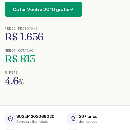
Cotar
Vectra
2010
grátis
PREÇO MÉDIO/ANO
R$
1.656
MENOR COTAÇÃO
R$
813
% FIPE
4.6
%
SUSEP 202068020
20+ anos
Corretora licenciada
de mercado