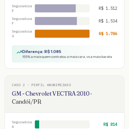
Seguradora
R$
1.512
E
Seguradora
R$
1.534
F
Seguradora
R$
1.786
G
Diferença: R$
1.085
155
% a mais quem contratou a mais cara, vs a mais barata
CASO
2
· PERFIL ANONIMIZADO
GM - Chevrolet
VECTRA
2010
·
Candói
/
PR
Seguradora
R$
814
A