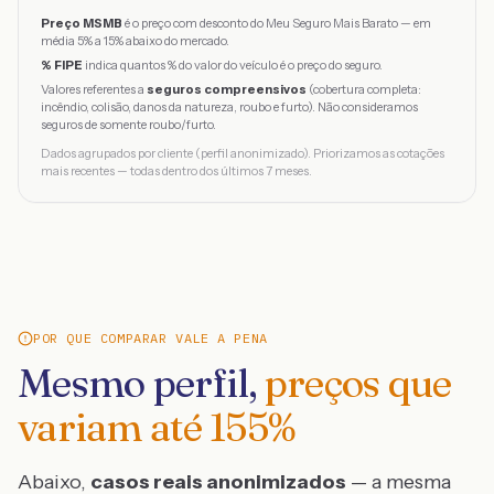
Preço MSMB
é o preço com desconto do Meu Seguro Mais Barato — em
média 5% a 15% abaixo do mercado.
% FIPE
indica quantos % do valor do veículo é o preço do seguro.
Valores referentes a
seguros compreensivos
(cobertura completa:
incêndio, colisão, danos da natureza, roubo e furto). Não consideramos
seguros de somente roubo/furto.
Dados agrupados por cliente (perfil anonimizado). Priorizamos as cotações
mais recentes — todas dentro dos últimos 7 meses.
POR QUE COMPARAR VALE A PENA
Mesmo perfil,
preços que
variam até
155
%
Abaixo,
casos reais anonimizados
— a mesma