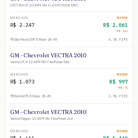
VECTRA GT 2.0 MPFI 8V FLEXPOWER MEC.
MERCADO
MSMB
R$
2.247
R$
2.061
−R$
186
São Paulo
/
SP
Masc · 26-45
6.3
% FIPE
GM - Chevrolet VECTRA 2010
Vectra GT-X 2.0 MPFI 8V FlexPower Mec.
MERCADO
MSMB
R$
1.073
R$
997
−R$
76
Recife
/
PE
Masc · 26-45
2.9
% FIPE
GM - Chevrolet VECTRA 2010
Vectra Elegan. 2.0 MPFI 8V FlexPower Aut
MERCADO
MSMB