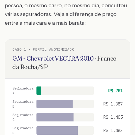
pessoa, o mesmo carro, no mesmo dia, consultou
várias seguradoras. Veja a diferença de preço
entre a mais cara e a mais barata:
CASO
1
· PERFIL ANONIMIZADO
GM - Chevrolet
VECTRA
2010
·
Franco
da Rocha
/
SP
Seguradora
R$
701
A
Seguradora
R$
1.387
B
Seguradora
R$
1.405
C
Seguradora
R$
1.483
D