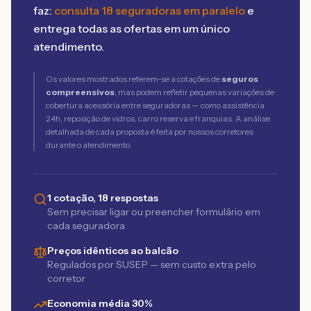
faz:
consulta 18 seguradoras em paralelo
e
entrega todas as ofertas em um único
atendimento.
Os valores mostrados referem-se a cotações de
seguros
compreensivos
, mas podem refletir pequenas variações de
cobertura acessória entre seguradoras — como assistência
24h, reposição de vidros, carro reserva e franquias. A análise
detalhada de cada proposta é feita por nossos corretores
durante o atendimento.
1 cotação, 18 respostas
Sem precisar ligar ou preencher formulário em
cada seguradora
Preços idênticos ao balcão
Regulados por SUSEP — sem custo extra pelo
corretor
Economia média 30%