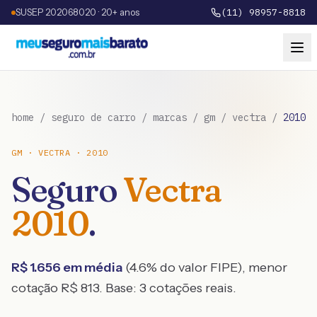
SUSEP 202068020 · 20+ anos
(11) 98957-8818
home
/
seguro de carro
/
marcas
/
gm
/
vectra
/
2010
GM
·
VECTRA
·
2010
Seguro
Vectra
2010
.
R$
1.656
em média
(
4.6
% do valor FIPE), menor
cotação R$
813
. Base:
3
cotações reais.