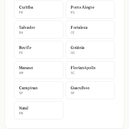
Curitiba
Porto Alegre
PR
RS
Salvador
Fortaleza
BA
CE
Recife
Goiânia
PE
GO
Manaus
Florianópolis
AM
SC
Campinas
Guarulhos
SP
SP
Natal
RN