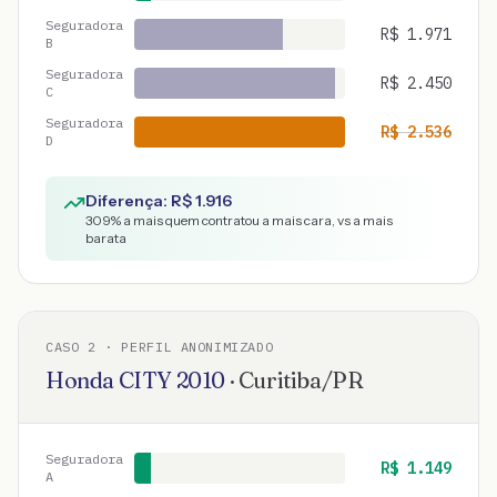
Seguradora
R$
1.971
B
Seguradora
R$
2.450
C
Seguradora
R$
2.536
D
Diferença: R$
1.916
309
% a mais quem contratou a mais cara, vs a mais
barata
CASO
2
· PERFIL ANONIMIZADO
Honda
CITY
2010
·
Curitiba
/
PR
Seguradora
R$
1.149
A