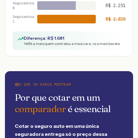
Seguradora
R$
2.251
B
Seguradora
R$
2.830
C
Diferença: R$
1.681
146
% a mais quem contratou a mais cara, vs a mais barata
O QUE OS DADOS MOSTRAM
Por que cotar em um
comparador
é essencial
Cotar o seguro auto em uma única
seguradora entrega só o preço dessa