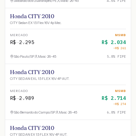
Jaboatão dos Guararapes
/
PE
Masc · 26-45
4.6
% FIPE
Honda CITY 2010
CITY Sedan EX 1.5 Flex 16V 4p Mec.
MERCADO
MSMB
R$
2.295
R$
2.034
−R$
261
São Paulo
/
SP
Masc · 26-45
5.8
% FIPE
Honda CITY 2010
CITY SEDAN EXL 1.5 FLEX 16V 4P AUT.
MERCADO
MSMB
R$
2.989
R$
2.714
−R$
274
São Bernardo do Campo
/
SP
Masc · 26-45
6.8
% FIPE
Honda CITY 2010
CITY SEDAN EX 1.5 FLEX 16V 4P AUT.