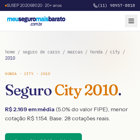
SUSEP 202068020 · 20+ anos
(11) 98957-8818
home
/
seguro de carro
/
marcas
/
honda
/
city
/
2010
HONDA
·
CITY
·
2010
Seguro
City
2010
.
R$
2.169
em média
(
5.0
% do valor FIPE), menor
cotação R$
1.154
. Base:
28
cotações reais.