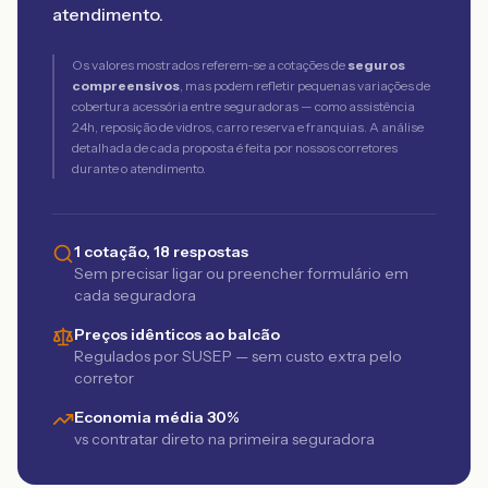
atendimento.
Os valores mostrados referem-se a cotações de
seguros
compreensivos
, mas podem refletir pequenas variações de
cobertura acessória entre seguradoras — como assistência
24h, reposição de vidros, carro reserva e franquias. A análise
detalhada de cada proposta é feita por nossos corretores
durante o atendimento.
1 cotação, 18 respostas
Sem precisar ligar ou preencher formulário em
cada seguradora
Preços idênticos ao balcão
Regulados por SUSEP — sem custo extra pelo
corretor
Economia média 30%
vs contratar direto na primeira seguradora