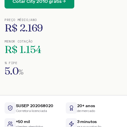
Cotar
City
2010
grátis
PREÇO MÉDIO/ANO
R$
2.169
MENOR COTAÇÃO
R$
1.154
% FIPE
5.0
%
SUSEP 202068020
20+ anos
Corretora licenciada
de mercado
+50 mil
3 minutos
clientes atendidos
pra sua cotação