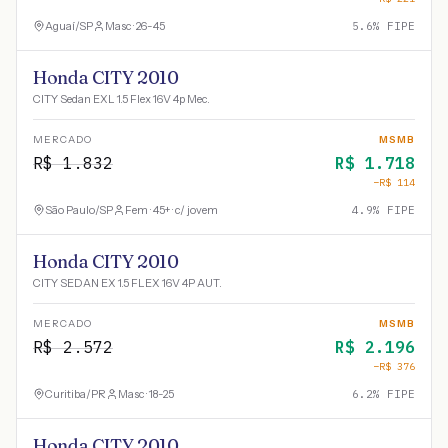
Aguaí
/
SP
Masc · 26-45
5.6
% FIPE
Honda CITY 2010
CITY Sedan EXL 1.5 Flex 16V 4p Mec.
MERCADO
MSMB
R$
1.832
R$
1.718
−R$
114
São Paulo
/
SP
Fem · 45+ · c/ jovem
4.9
% FIPE
Honda CITY 2010
CITY SEDAN EX 1.5 FLEX 16V 4P AUT.
MERCADO
MSMB
R$
2.572
R$
2.196
−R$
376
Curitiba
/
PR
Masc · 18-25
6.2
% FIPE
Honda CITY 2010