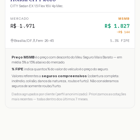
CITY Sedan EX 1.5 Flex 16V 4p Mec.
MERCADO
MSMB
R$
1.971
R$
1.827
−R$
144
Brasília
/
DF
Fem · 26-45
5.3
% FIPE
Preço MSMB
é o preço com desconto do Meu Seguro Mais Barato — em
média 5% a 15% abaixo do mercado.
% FIPE
indica quantos % do valor do veículo é o preço do seguro.
Valores referentes a
seguros compreensivos
(cobertura completa:
incêndio, colisão, danos da natureza, roubo e furto). Não consideramos
seguros de somente roubo/furto.
Dados agrupados por cliente (perfil anonimizado). Priorizamos as cotações
mais recentes — todas dentro dos últimos 7 meses.