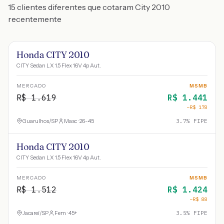
15 clientes diferentes que cotaram City 2010
recentemente
Honda CITY 2010
CITY Sedan LX 1.5 Flex 16V 4p Aut.
MERCADO
MSMB
R$
1.619
R$
1.441
−R$
178
Guarulhos
/
SP
Masc · 26-45
3.7
% FIPE
Honda CITY 2010
CITY Sedan LX 1.5 Flex 16V 4p Aut.
MERCADO
MSMB
R$
1.512
R$
1.424
−R$
88
Jacareí
/
SP
Fem · 45+
3.5
% FIPE