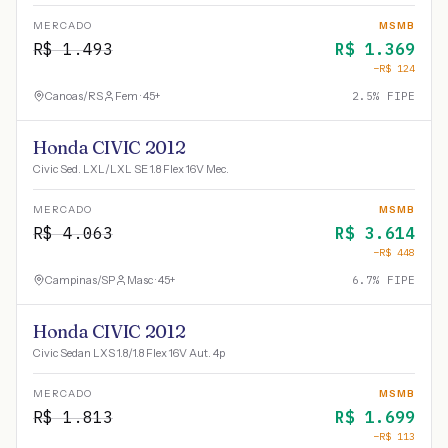
MERCADO
MSMB
R$
1.493
R$
1.369
−R$
124
Canoas
/
RS
Fem · 45+
2.5
% FIPE
Honda CIVIC 2012
Civic Sed. LXL/LXL SE 1.8 Flex 16V Mec.
MERCADO
MSMB
R$
4.063
R$
3.614
−R$
448
Campinas
/
SP
Masc · 45+
6.7
% FIPE
Honda CIVIC 2012
Civic Sedan LXS 1.8/1.8 Flex 16V Aut. 4p
MERCADO
MSMB
R$
1.813
R$
1.699
−R$
113