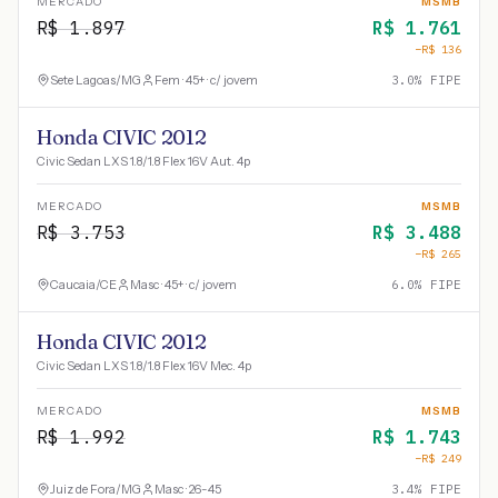
MERCADO
MSMB
R$
1.897
R$
1.761
−R$
136
Sete Lagoas
/
MG
Fem · 45+ · c/ jovem
3.0
% FIPE
Honda CIVIC 2012
Civic Sedan LXS 1.8/1.8 Flex 16V Aut. 4p
MERCADO
MSMB
R$
3.753
R$
3.488
−R$
265
Caucaia
/
CE
Masc · 45+ · c/ jovem
6.0
% FIPE
Honda CIVIC 2012
Civic Sedan LXS 1.8/1.8 Flex 16V Mec. 4p
MERCADO
MSMB
R$
1.992
R$
1.743
−R$
249
Juiz de Fora
/
MG
Masc · 26-45
3.4
% FIPE