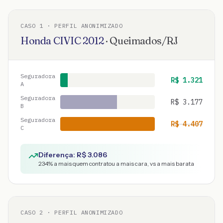
CASO
1
· PERFIL ANONIMIZADO
Honda
CIVIC
2012
·
Queimados
/
RJ
Seguradora
R$
1.321
A
Seguradora
R$
3.177
B
Seguradora
R$
4.407
C
Diferença: R$
3.086
234
% a mais quem contratou a mais cara, vs a mais barata
CASO
2
· PERFIL ANONIMIZADO