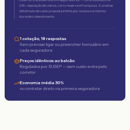
24h, reposição de vidros, carro reserva e franquias. A análise
detalhada de cada proposta é feita por nossos corretores
durante o atendimento.
1 cotação, 18 respostas
Sem precisar ligar ou preencher formulário em
cada seguradora
Preços idênticos ao balcão
Regulados por SUSEP — sem custo extra pelo
corretor
Economia média 30%
vs contratar direto na primeira seguradora