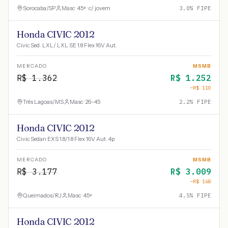
Sorocaba
/
SP
Masc · 45+ · c/ jovem
3.0
% FIPE
Honda CIVIC 2012
Civic Sed. LXL/ LXL SE 1.8 Flex 16V Aut.
MERCADO
MSMB
R$
1.362
R$
1.252
−R$
110
Três Lagoas
/
MS
Masc · 26-45
2.2
% FIPE
Honda CIVIC 2012
Civic Sedan EXS 1.8/1.8 Flex 16V Aut. 4p
MERCADO
MSMB
R$
3.177
R$
3.009
−R$
168
Queimados
/
RJ
Masc · 45+
4.5
% FIPE
Honda CIVIC 2012