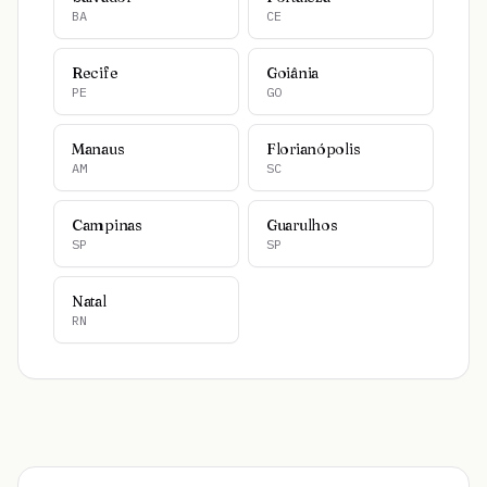
BA
CE
Recife
Goiânia
PE
GO
Manaus
Florianópolis
AM
SC
Campinas
Guarulhos
SP
SP
Natal
RN