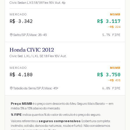
Civic Sedan LXS 1.8/1.8 Flex 16V Aut. 4p
MERCADO
MSMB
R$
3.342
R$
3.117
−R$
224
Salto
/
SP
Masc · 26-45
5.7
% FIPE
Honda CIVIC 2012
Civic Sed. LXL/ LXL SE 1.8 Flex 16V Aut.
MERCADO
MSMB
R$
4.180
R$
3.750
−R$
431
Taboão da Serra
/
SP
Masc · 45+
6.8
% FIPE
Preço MSMB
é o preço com desconto do Meu Seguro Mais Barato — em
média 5% a 15% abaixo do mercado.
% FIPE
indica quantos % do valor do veículo é o preço do seguro.
Valores referentes a
seguros compreensivos
(cobertura completa:
incêndio, colisão, danos da natureza, roubo e furto). Não consideramos