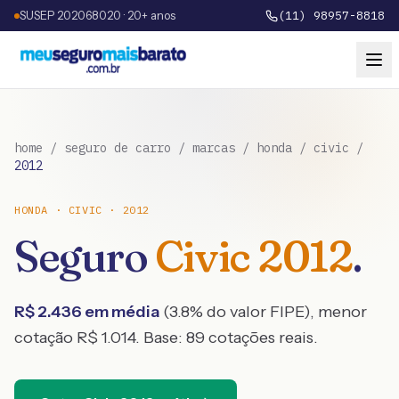
SUSEP 202068020 · 20+ anos
(11) 98957-8818
home
/
seguro de carro
/
marcas
/
honda
/
civic
/
2012
HONDA
·
CIVIC
·
2012
Seguro
Civic
2012
.
R$
2.436
em média
(
3.8
% do valor FIPE), menor
cotação R$
1.014
. Base:
89
cotações reais.