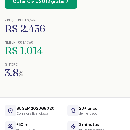
Cotar
Civic
2012
grátis
PREÇO MÉDIO/ANO
R$
2.436
MENOR COTAÇÃO
R$
1.014
% FIPE
3.8
%
SUSEP 202068020
20+ anos
Corretora licenciada
de mercado
+50 mil
3 minutos
clientes atendidos
pra sua cotação