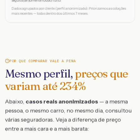
seguros de somente roubo/furto.
Dados agrupados por cliente (perfil anonimizado). Priorizamos as cotações
mais recentes — todas dentro dos últimos 7 meses.
POR QUE COMPARAR VALE A PENA
Mesmo perfil,
preços que
variam até
234
%
Abaixo,
casos reais anonimizados
— a mesma
pessoa, o mesmo carro, no mesmo dia, consultou
várias seguradoras. Veja a diferença de preço
entre a mais cara e a mais barata: