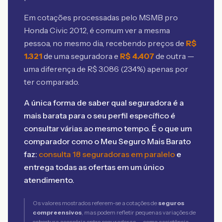
Em cotações processadas pelo MSMB
pro
Honda Civic 2012
, é comum ver a mesma
pessoa, no mesmo dia, recebendo preços de
R$
1.321
de uma seguradora e
R$
4.407
de outra —
uma diferença de R$
3.086
(
234
%) apenas por
ter comparado.
A única forma de saber qual seguradora é a
mais barata para o seu perfil específico é
consultar várias ao mesmo tempo. É o que um
comparador como o Meu Seguro Mais Barato
faz:
consulta 18 seguradoras em paralelo
e
entrega todas as ofertas em um único
atendimento.
Os valores mostrados referem-se a cotações de
seguros
compreensivos
, mas podem refletir pequenas variações de
cobertura acessória entre seguradoras — como assistência