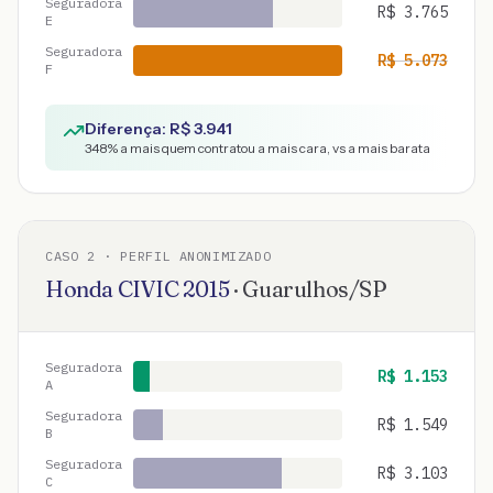
Seguradora
R$
3.765
E
Seguradora
R$
5.073
F
Diferença: R$
3.941
348
% a mais quem contratou a mais cara, vs a mais barata
CASO
2
· PERFIL ANONIMIZADO
Honda
CIVIC
2015
·
Guarulhos
/
SP
Seguradora
R$
1.153
A
Seguradora
R$
1.549
B
Seguradora
R$
3.103
C