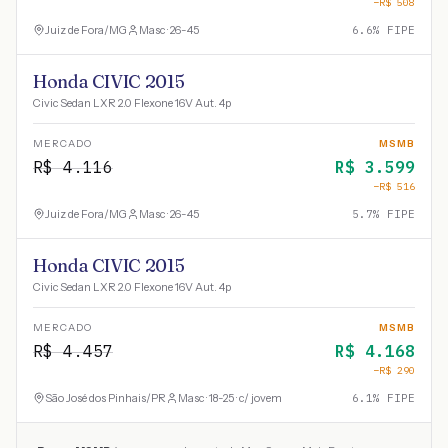
−R$
508
Juiz de Fora
/
MG
Masc · 26-45
6.6
% FIPE
Honda CIVIC 2015
Civic Sedan LXR 2.0 Flexone 16V Aut. 4p
MERCADO
MSMB
R$
4.116
R$
3.599
−R$
516
Juiz de Fora
/
MG
Masc · 26-45
5.7
% FIPE
Honda CIVIC 2015
Civic Sedan LXR 2.0 Flexone 16V Aut. 4p
MERCADO
MSMB
R$
4.457
R$
4.168
−R$
290
São José dos Pinhais
/
PR
Masc · 18-25 · c/ jovem
6.1
% FIPE