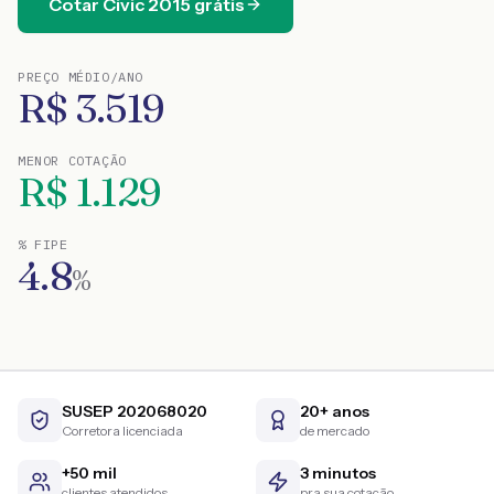
Cotar
Civic
2015
grátis
PREÇO MÉDIO/ANO
R$
3.519
MENOR COTAÇÃO
R$
1.129
% FIPE
4.8
%
SUSEP 202068020
20+ anos
Corretora licenciada
de mercado
+50 mil
3 minutos
clientes atendidos
pra sua cotação