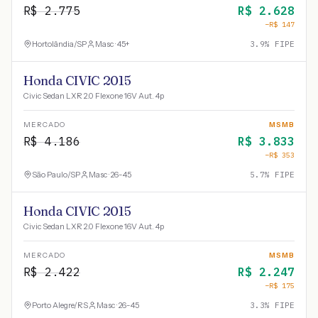
R$
2.775
R$
2.628
−R$
147
Hortolândia
/
SP
Masc · 45+
3.9
% FIPE
Honda CIVIC 2015
Civic Sedan LXR 2.0 Flexone 16V Aut. 4p
MERCADO
MSMB
R$
4.186
R$
3.833
−R$
353
São Paulo
/
SP
Masc · 26-45
5.7
% FIPE
Honda CIVIC 2015
Civic Sedan LXR 2.0 Flexone 16V Aut. 4p
MERCADO
MSMB
R$
2.422
R$
2.247
−R$
175
Porto Alegre
/
RS
Masc · 26-45
3.3
% FIPE