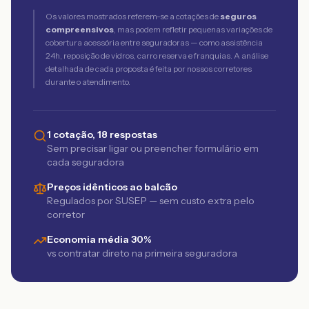
Os valores mostrados referem-se a cotações de
seguros
compreensivos
, mas podem refletir pequenas variações de
cobertura acessória entre seguradoras — como assistência
24h, reposição de vidros, carro reserva e franquias. A análise
detalhada de cada proposta é feita por nossos corretores
durante o atendimento.
1 cotação, 18 respostas
Sem precisar ligar ou preencher formulário em
cada seguradora
Preços idênticos ao balcão
Regulados por SUSEP — sem custo extra pelo
corretor
Economia média 30%
vs contratar direto na primeira seguradora