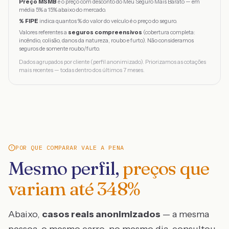
Preço MSMB
é o preço com desconto do Meu Seguro Mais Barato — em
média 5% a 15% abaixo do mercado.
% FIPE
indica quantos % do valor do veículo é o preço do seguro.
Valores referentes a
seguros compreensivos
(cobertura completa:
incêndio, colisão, danos da natureza, roubo e furto). Não consideramos
seguros de somente roubo/furto.
Dados agrupados por cliente (perfil anonimizado). Priorizamos as cotações
mais recentes — todas dentro dos últimos 7 meses.
POR QUE COMPARAR VALE A PENA
Mesmo perfil,
preços que
variam até
348
%
Abaixo,
casos reais anonimizados
— a mesma