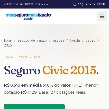
SUSEP 202068020 · 20+ anos
(11) 98957-8818
home
/
seguro de carro
/
marcas
/
honda
/
civic
/
2015
HONDA
·
CIVIC
·
2015
Seguro
Civic
2015
.
R$
3.519
em média
(
4.8
% do valor FIPE), menor
cotação R$
1.129
. Base:
27
cotações reais.