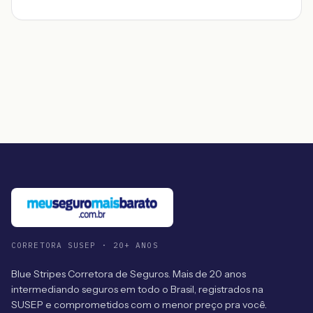
CORRETORA SUSEP · 20+ ANOS
Blue Stripes Corretora de Seguros. Mais de 20 anos
intermediando seguros em todo o Brasil, registrados na
SUSEP e comprometidos com o menor preço pra você.