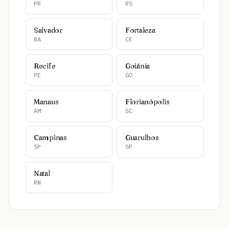
PR
RS
Salvador
Fortaleza
BA
CE
Recife
Goiânia
PE
GO
Manaus
Florianópolis
AM
SC
Campinas
Guarulhos
SP
SP
Natal
RN