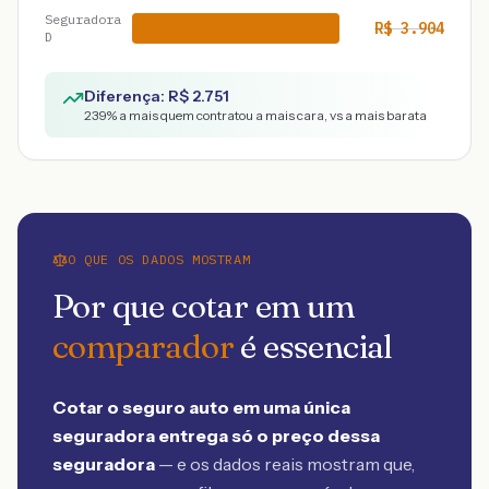
Seguradora
R$
3.904
D
Diferença: R$
2.751
239
% a mais quem contratou a mais cara, vs a mais barata
O QUE OS DADOS MOSTRAM
Por que cotar em um
comparador
é essencial
Cotar o seguro auto em uma única
seguradora entrega só o preço dessa
seguradora
— e os dados reais mostram que,