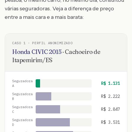
pessoa, o mesmo carro, no mesmo dia, consultou
várias seguradoras. Veja a diferença de preço
entre a mais cara e a mais barata:
CASO
1
· PERFIL ANONIMIZADO
Honda
CIVIC
2015
·
Cachoeiro de
Itapemirim
/
ES
Seguradora
R$
1.131
A
Seguradora
R$
2.222
B
Seguradora
R$
2.847
C
Seguradora
R$
3.531
D