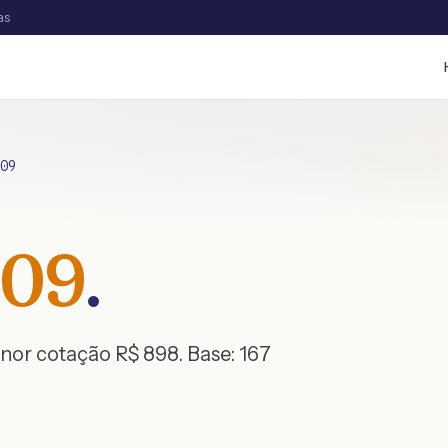
as
09
09
.
enor cotação R$
898
. Base:
167