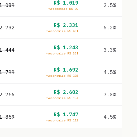
R$
1.019
1.089
2.5
%
economize R$
70
R$
2.331
2.732
6.2
%
economize R$
401
R$
1.243
1.444
3.3
%
economize R$
201
R$
1.692
1.799
4.5
%
economize R$
108
R$
2.602
2.756
7.0
%
economize R$
154
R$
1.747
1.859
4.5
%
economize R$
112