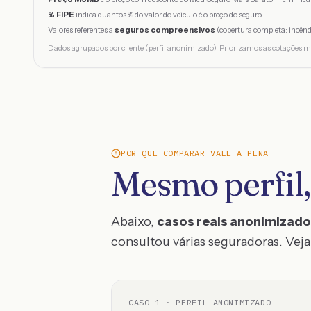
% FIPE
indica quantos % do valor do veículo é o preço do seguro.
Valores referentes a
seguros compreensivos
(cobertura completa: incênd
Dados agrupados por cliente (perfil anonimizado). Priorizamos as cotações m
POR QUE COMPARAR VALE A PENA
Mesmo perfil,
Abaixo,
casos reais anonimizad
consultou várias seguradoras. Veja 
CASO
1
· PERFIL ANONIMIZADO