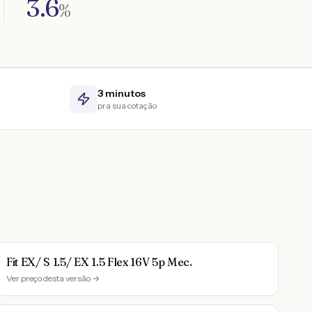
3.6
%
3 minutos
pra sua cotação
Fit EX/ S 1.5/ EX 1.5 Flex 16V 5p Mec.
Ver preço desta versão →