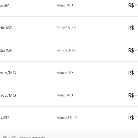
R$
o
/
SP
Masc · 45+
R$
dia
/
SP
Fem · 26-45
R$
dia
/
SP
Fem · 26-45
R$
anco
/
MG
Masc · 45+
R$
anco
/
MG
Masc · 45+
R$
a
/
SP
Masc · 26-45
a 5% a 15% abaixo do mercado.