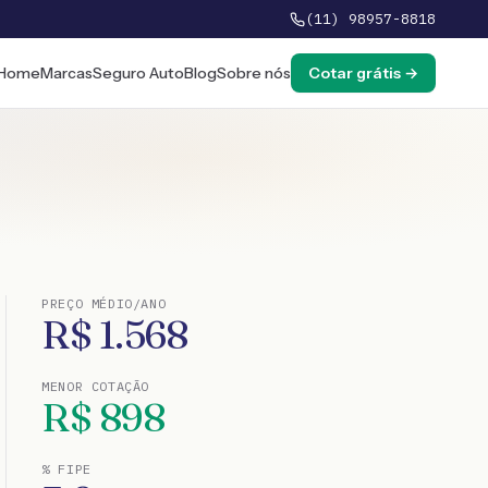
(11) 98957-8818
Home
Marcas
Seguro Auto
Blog
Sobre nós
Cotar grátis →
PREÇO MÉDIO/ANO
R$
1.568
MENOR COTAÇÃO
R$
898
% FIPE