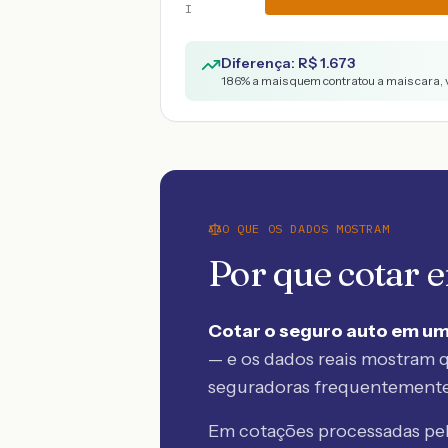
I
Diferença: R$
1.673
186
% a mais quem contratou a mais cara, 
O QUE OS DADOS MOSTRAM
Por que cotar
Cotar o seguro auto em um
— e os dados reais mostram q
seguradoras frequentement
Em cotações processadas p