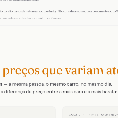
io, colisão, danos da natureza, roubo e furto). Não consideramos seguros de somente roubo/f
ais recentes — todas dentro dos últimos 7 meses.
preços que variam a
os
— a mesma pessoa, o mesmo carro, no mesmo dia,
a diferença de preço entre a mais cara e a mais barata:
CASO
2
· PERFIL ANONIMIZ