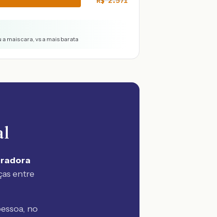
R$
2.571
 a mais cara, vs a mais barata
al
uradora
ças entre
essoa, no