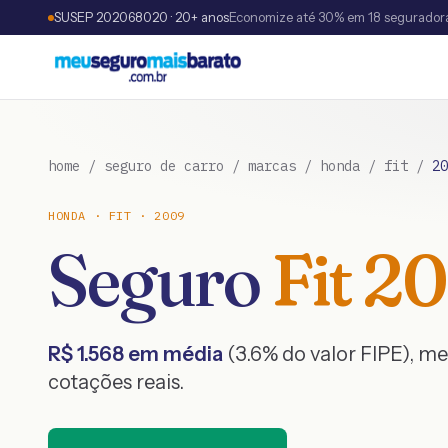
SUSEP 202068020 · 20+ anos
Economize até 30% em 18 segurador
home
/
seguro de carro
/
marcas
/
honda
/
fit
/
20
HONDA
·
FIT
·
2009
Seguro
Fit
20
R$
1.568
em média
(
3.6
% do valor FIPE), m
cotações reais.