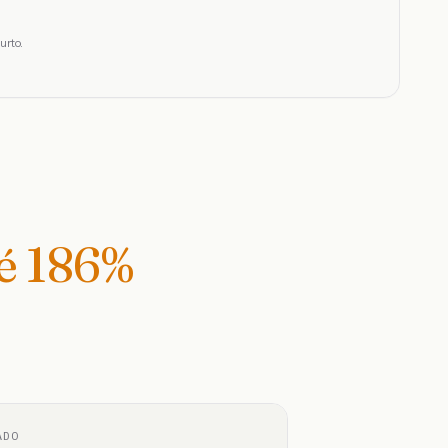
urto.
té
186
%
ADO