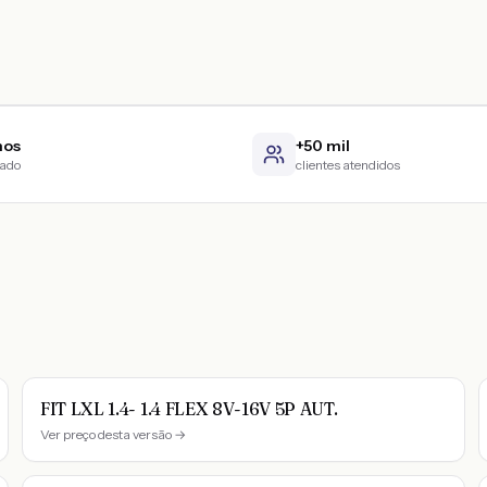
nos
+50 mil
cado
clientes atendidos
FIT LXL 1.4- 1.4 FLEX 8V-16V 5P AUT.
Ver preço desta versão →