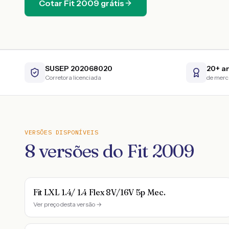
Cotar
Fit
2009
grátis
SUSEP 202068020
20+ a
Corretora licenciada
de mer
VERSÕES DISPONÍVEIS
8
versões do
Fit
2009
Fit LXL 1.4/ 1.4 Flex 8V/16V 5p Mec.
Ver preço desta versão →