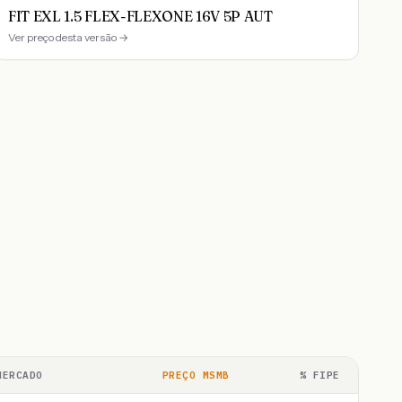
FIT EXL 1.5 FLEX-FLEXONE 16V 5P AUT
Ver preço desta versão →
MERCADO
PREÇO MSMB
% FIPE