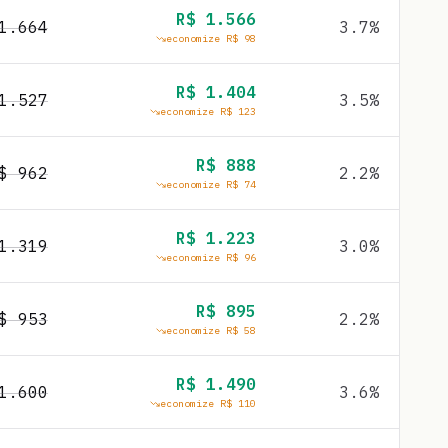
R$
1.566
1.664
3.7
%
economize R$
98
R$
1.404
1.527
3.5
%
economize R$
123
R$
888
R$
962
2.2
%
economize R$
74
R$
1.223
1.319
3.0
%
economize R$
96
R$
895
R$
953
2.2
%
economize R$
58
R$
1.490
1.600
3.6
%
economize R$
110