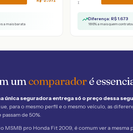
R$
2.571
I
Diferença: R$
1.673
vs a mais barata
186
% a mais quem contratou
 em um
comparador
é essenci
a única seguradora entrega só o preço dessa seg
ue, para o mesmo perfil e o mesmo veículo, as diferen
e passam de 50%.
elo MSMB
pro Honda Fit 2009
, é comum ver a mesma p