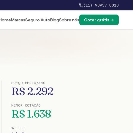
(11) 98957-8818
Home
Marcas
Seguro Auto
Blog
Sobre nós
Cotar grátis →
PREÇO MÉDIO/ANO
R$
2.292
MENOR COTAÇÃO
R$
1.638
% FIPE