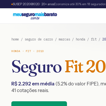
SUSEP 202068020 · 20+ anos
Economize até 30% em 18 segurador
home
/
seguro de carro
/
marcas
/
honda
/
fit
/
20
HONDA
·
FIT
·
2010
Seguro
Fit
20
R$
2.292
em média
(
5.2
% do valor FIPE), 
41
cotações reais.