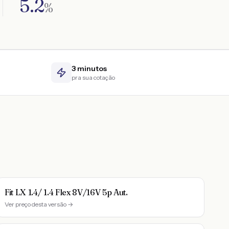
5.2
%
3 minutos
pra sua cotação
Fit LX 1.4/ 1.4 Flex 8V/16V 5p Aut.
Ver preço desta versão →