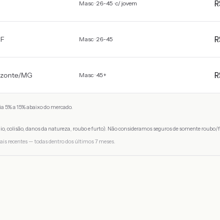
Masc · 26-45 · c/ jovem
F
Masc · 26-45
izonte
/
MG
Masc · 45+
a 5% a 15% abaixo do mercado.
io, colisão, danos da natureza, roubo e furto). Não consideramos seguros de somente roubo/f
ais recentes — todas dentro dos últimos 7 meses.