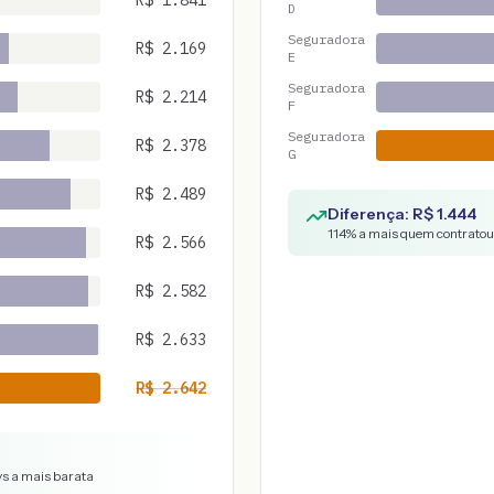
R$
1.841
D
Seguradora
R$
2.169
E
Seguradora
R$
2.214
F
Seguradora
R$
2.378
G
R$
2.489
Diferença: R$
1.444
114
% a mais quem contratou 
R$
2.566
R$
2.582
R$
2.633
R$
2.642
vs a mais barata