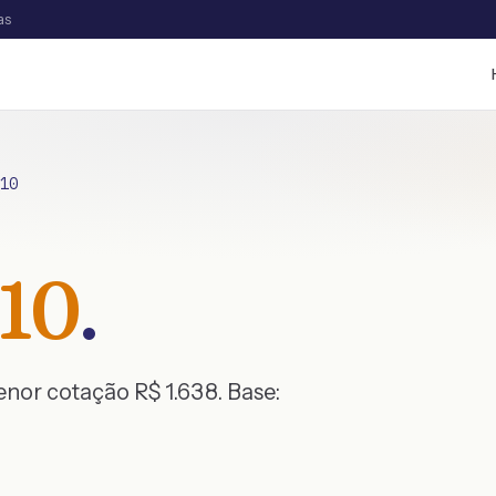
as
10
10
.
menor cotação R$
1.638
. Base: