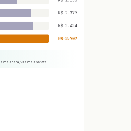
R$
2.138
R$
2.379
R$
2.424
R$
2.707
a mais cara, vs a mais barata