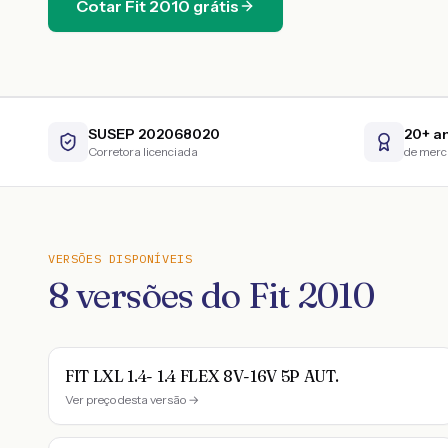
Cotar
Fit
2010
grátis
SUSEP 202068020
20+ a
Corretora licenciada
de mer
VERSÕES DISPONÍVEIS
8
versões do
Fit
2010
FIT LXL 1.4- 1.4 FLEX 8V-16V 5P AUT.
Ver preço desta versão →