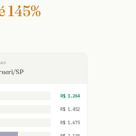
té
145
%
ADO
rueri
/
SP
R$
1.264
R$
1.452
R$
1.675