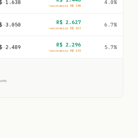
R$
1.638
4.0
%
economize R$
198
R$
2.627
R$
3.050
6.7
%
economize R$
423
R$
2.296
R$
2.489
5.7
%
economize R$
193
urto.