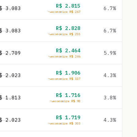
R$
2.815
R$
3.083
6.7
%
economize R$
267
R$
2.828
R$
3.083
6.7
%
economize R$
255
R$
2.464
R$
2.709
5.9
%
economize R$
246
R$
1.906
R$
2.023
4.3
%
economize R$
117
R$
1.716
R$
1.813
3.8
%
economize R$
98
R$
1.719
R$
2.023
4.3
%
economize R$
303