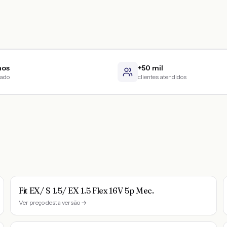
nos
+50 mil
cado
clientes atendidos
Fit EX/ S 1.5/ EX 1.5 Flex 16V 5p Mec.
Ver preço desta versão →