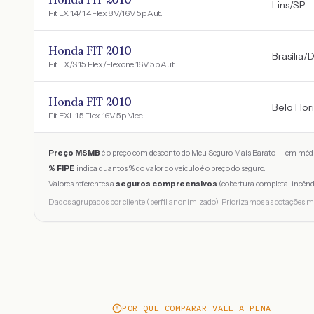
Lins
/
SP
Fit LX 1.4/ 1.4 Flex 8V/16V 5p Aut.
Honda FIT 2010
Brasília
/
D
Fit EX/S 1.5 Flex/Flexone 16V 5p Aut.
Honda FIT 2010
Belo Hor
Fit EXL 1.5 Flex 16V 5p Mec
Preço MSMB
é o preço com desconto do Meu Seguro Mais Barato — em médi
% FIPE
indica quantos % do valor do veículo é o preço do seguro.
Valores referentes a
seguros compreensivos
(cobertura completa: incênd
Dados agrupados por cliente (perfil anonimizado). Priorizamos as cotações m
POR QUE COMPARAR VALE A PENA