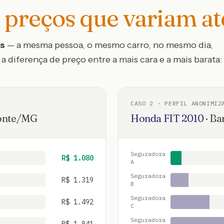
preços que variam a
os
— a mesma pessoa, o mesmo carro, no mesmo dia,
a diferença de preço entre a mais cara e a mais barata:
CASO
2
· PERFIL ANONIMIZ
onte
/
MG
Honda
FIT
2010
·
Ba
Seguradora
R$
1.080
A
Seguradora
R$
1.319
B
Seguradora
R$
1.492
C
Seguradora