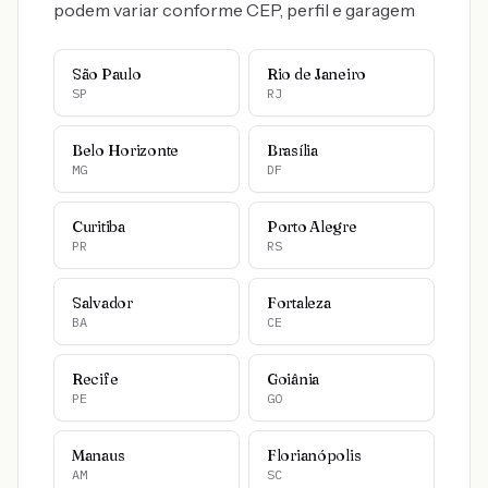
podem variar conforme CEP, perfil e garagem
São Paulo
Rio de Janeiro
SP
RJ
Belo Horizonte
Brasília
MG
DF
Curitiba
Porto Alegre
PR
RS
Salvador
Fortaleza
BA
CE
Recife
Goiânia
PE
GO
Manaus
Florianópolis
AM
SC