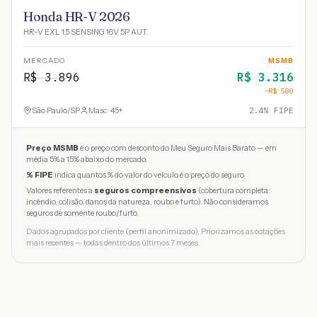
Honda HR-V 2026
HR-V EXL 1.5 SENSING 16V 5P AUT.
MERCADO
MSMB
R$
3.896
R$
3.316
−R$
580
São Paulo
/
SP
Masc · 45+
2.4
% FIPE
Preço MSMB
é o preço com desconto do Meu Seguro Mais Barato — em
média 5% a 15% abaixo do mercado.
% FIPE
indica quantos % do valor do veículo é o preço do seguro.
Valores referentes a
seguros compreensivos
(cobertura completa:
incêndio, colisão, danos da natureza, roubo e furto). Não consideramos
seguros de somente roubo/furto.
Dados agrupados por cliente (perfil anonimizado). Priorizamos as cotações
mais recentes — todas dentro dos últimos 7 meses.