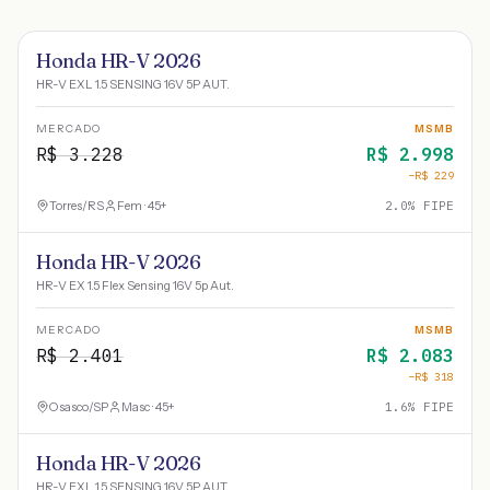
Honda HR-V 2026
HR-V EXL 1.5 SENSING 16V 5P AUT.
MERCADO
MSMB
R$
3.228
R$
2.998
−R$
229
Torres
/
RS
Fem · 45+
2.0
% FIPE
Honda HR-V 2026
HR-V EX 1.5 Flex Sensing 16V 5p Aut.
MERCADO
MSMB
R$
2.401
R$
2.083
−R$
318
Osasco
/
SP
Masc · 45+
1.6
% FIPE
Honda HR-V 2026
HR-V EXL 1.5 SENSING 16V 5P AUT.