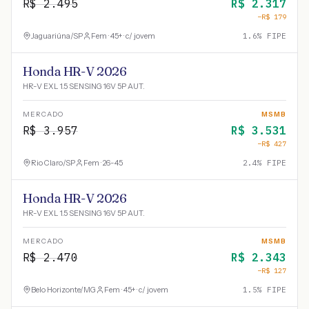
R$
2.495
R$
2.317
−R$
179
Jaguariúna
/
SP
Fem · 45+ · c/ jovem
1.6
% FIPE
Honda HR-V 2026
HR-V EXL 1.5 SENSING 16V 5P AUT.
MERCADO
MSMB
R$
3.957
R$
3.531
−R$
427
Rio Claro
/
SP
Fem · 26-45
2.4
% FIPE
Honda HR-V 2026
HR-V EXL 1.5 SENSING 16V 5P AUT.
MERCADO
MSMB
R$
2.470
R$
2.343
−R$
127
Belo Horizonte
/
MG
Fem · 45+ · c/ jovem
1.5
% FIPE