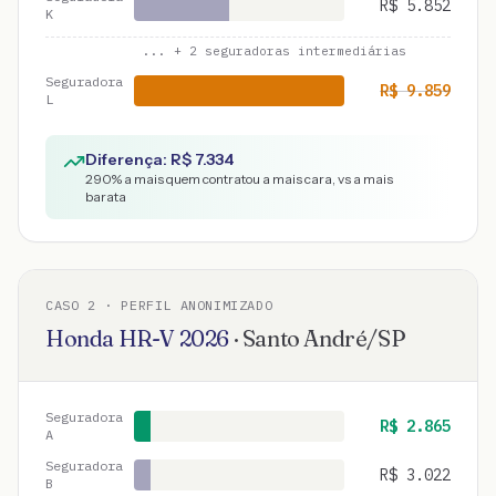
R$
5.852
K
... +
2
seguradoras intermediárias
Seguradora
R$
9.859
L
Diferença: R$
7.334
290
% a mais quem contratou a mais cara, vs a mais
barata
CASO
2
· PERFIL ANONIMIZADO
Honda
HR-V
2026
·
Santo André
/
SP
Seguradora
R$
2.865
A
Seguradora
R$
3.022
B