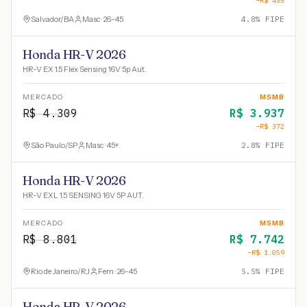
−R$
435
Salvador
/
BA
Masc · 26-45
4.8
% FIPE
Honda HR-V 2026
HR-V EX 1.5 Flex Sensing 16V 5p Aut.
MERCADO
MSMB
R$
4.309
R$
3.937
−R$
372
São Paulo
/
SP
Masc · 45+
2.8
% FIPE
Honda HR-V 2026
HR-V EXL 1.5 SENSING 16V 5P AUT.
MERCADO
MSMB
R$
8.801
R$
7.742
−R$
1.059
Rio de Janeiro
/
RJ
Fem · 26-45
5.5
% FIPE
Honda HR-V 2026