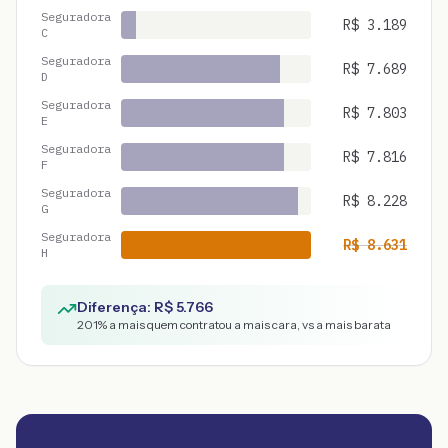
Seguradora
R$
3.189
C
Seguradora
R$
7.689
D
Seguradora
R$
7.803
E
Seguradora
R$
7.816
F
Seguradora
R$
8.228
G
Seguradora
R$
8.631
H
Diferença: R$
5.766
201
% a mais quem contratou a mais cara, vs a mais barata