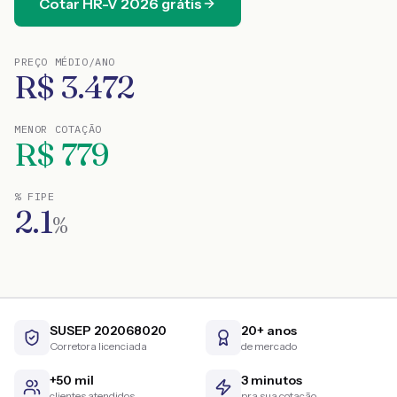
Cotar
HR-V
2026
grátis
PREÇO MÉDIO/ANO
R$
3.472
MENOR COTAÇÃO
R$
779
% FIPE
2.1
%
SUSEP 202068020
20+ anos
Corretora licenciada
de mercado
+50 mil
3 minutos
clientes atendidos
pra sua cotação