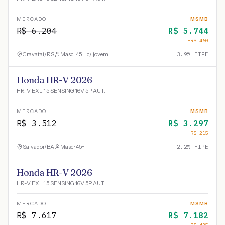
MERCADO
MSMB
R$
6.204
R$
5.744
−R$
460
Gravataí
/
RS
Masc · 45+ · c/ jovem
3.9
% FIPE
Honda HR-V 2026
HR-V EXL 1.5 SENSING 16V 5P AUT.
MERCADO
MSMB
R$
3.512
R$
3.297
−R$
215
Salvador
/
BA
Masc · 45+
2.2
% FIPE
Honda HR-V 2026
HR-V EXL 1.5 SENSING 16V 5P AUT.
MERCADO
MSMB
R$
7.617
R$
7.182