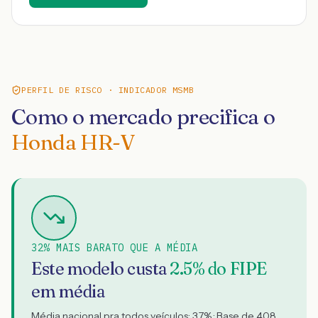
PERFIL DE RISCO · INDICADOR MSMB
Como o mercado precifica o
Honda HR-V
32% MAIS BARATO QUE A MÉDIA
Este modelo custa
2.5
% do FIPE
em média
Média nacional pra todos veículos:
3.7
% · Base de
408