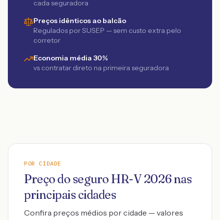
cada seguradora
Preços idênticos ao balcão
Regulados por SUSEP — sem custo extra pelo
corretor
Economia média 30%
vs contratar direto na primeira seguradora
POR CIDADE
Preço do seguro
HR-V
2026
nas
principais cidades
Confira preços médios por cidade — valores