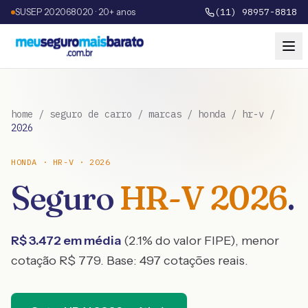
SUSEP 202068020 · 20+ anos
(11) 98957-8818
home
/
seguro de carro
/
marcas
/
honda
/
hr-v
/
2026
HONDA
·
HR-V
·
2026
Seguro
HR-V
2026
.
R$
3.472
em média
(
2.1
% do valor FIPE), menor
cotação R$
779
. Base:
497
cotações reais.