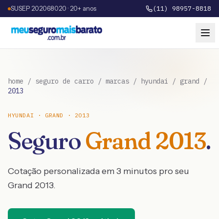
SUSEP 202068020 · 20+ anos
(11) 98957-8818
home
/
seguro de carro
/
marcas
/
hyundai
/
grand
/
2013
HYUNDAI
·
GRAND
·
2013
Seguro
Grand
2013
.
Cotação personalizada em 3 minutos pro seu
Grand
2013
.