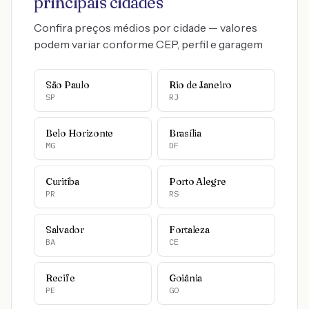
principais cidades
Confira preços médios por cidade — valores
podem variar conforme CEP, perfil e garagem
São Paulo
Rio de Janeiro
SP
RJ
Belo Horizonte
Brasília
MG
DF
Curitiba
Porto Alegre
PR
RS
Salvador
Fortaleza
BA
CE
Recife
Goiânia
PE
GO