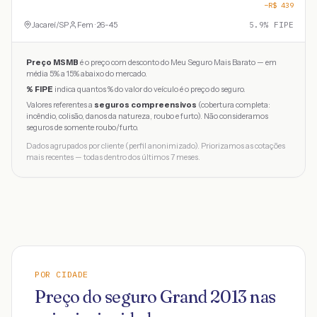
−R$
439
Jacareí
/
SP
Fem · 26-45
5.9
% FIPE
Preço MSMB
é o preço com desconto do Meu Seguro Mais Barato — em
média 5% a 15% abaixo do mercado.
% FIPE
indica quantos % do valor do veículo é o preço do seguro.
Valores referentes a
seguros compreensivos
(cobertura completa:
incêndio, colisão, danos da natureza, roubo e furto). Não consideramos
seguros de somente roubo/furto.
Dados agrupados por cliente (perfil anonimizado). Priorizamos as cotações
mais recentes — todas dentro dos últimos 7 meses.
POR CIDADE
Preço do seguro
Grand
2013
nas