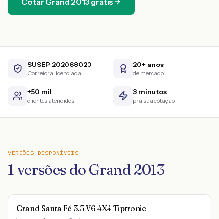
Cotar
Grand
2013
grátis
SUSEP 202068020
20+ anos
Corretora licenciada
de mercado
+50 mil
3 minutos
clientes atendidos
pra sua cotação
VERSÕES DISPONÍVEIS
1
versões do
Grand
2013
Grand Santa Fé 3.3 V6 4X4 Tiptronic