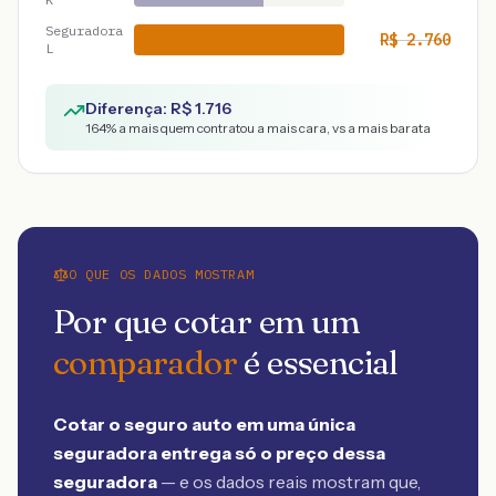
Seguradora
R$
2.760
L
Diferença: R$
1.716
164
% a mais quem contratou a mais cara, vs a mais barata
O QUE OS DADOS MOSTRAM
Por que cotar em um
comparador
é essencial
Cotar o seguro auto em uma única
seguradora entrega só o preço dessa
seguradora
— e os dados reais mostram que,