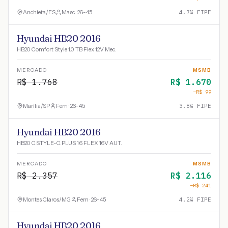
Anchieta
/
ES
Masc · 26-45
4.7
% FIPE
Hyundai HB20 2016
HB20 Comfort Style 1.0 TB Flex 12V Mec.
MERCADO
MSMB
R$
1.768
R$
1.670
−R$
99
Marília
/
SP
Fem · 26-45
3.8
% FIPE
Hyundai HB20 2016
HB20 C.STYLE-C.PLUS 1.6 FLEX 16V AUT.
MERCADO
MSMB
R$
2.357
R$
2.116
−R$
241
Montes Claros
/
MG
Fem · 26-45
4.2
% FIPE
Hyundai HB20 2016