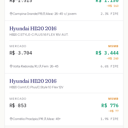
R$
1.313
R$
1.150
−R$
163
Campina Grande
/
PB
Masc · 26-45 · c/ jovem
2.3
% FIPE
Hyundai HB20 2016
HB20 C.STYLE-C.PLUS 1.6 FLEX 16V AUT.
MERCADO
MSMB
R$
3.704
R$
3.444
−R$
260
Volta Redonda
/
RJ
Fem · 26-45
6.6
% FIPE
Hyundai HB20 2016
HB20 Comf./C.Plus/C.Style 1.0 Flex 12V
MERCADO
MSMB
R$
853
R$
776
−R$
77
Cornélio Procópio
/
PR
Masc · 45+
1.9
% FIPE