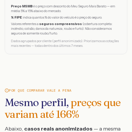
Preço MSMB
é o preço com desconto do Meu Seguro Mais Barato — em
média 5% a 15% abaixo do mercado.
% FIPE
indica quantos % do valor do veículo é o preço do seguro.
Valores referentes a
seguros compreensivos
(cobertura completa:
incêndio, colisão, danos da natureza, roubo e furto). Não consideramos
seguros de somente roubo/furto.
Dados agrupados por cliente (perfil anonimizado). Priorizamos as cotações
mais recentes — todas dentro dos últimos 7 meses.
POR QUE COMPARAR VALE A PENA
Mesmo perfil,
preços que
variam até
166
%
Abaixo,
casos reais anonimizados
— a mesma