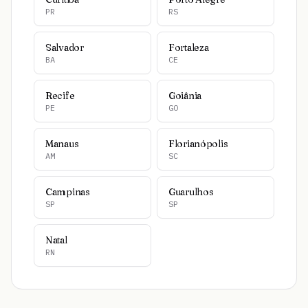
PR
RS
Salvador
Fortaleza
BA
CE
Recife
Goiânia
PE
GO
Manaus
Florianópolis
AM
SC
Campinas
Guarulhos
SP
SP
Natal
RN