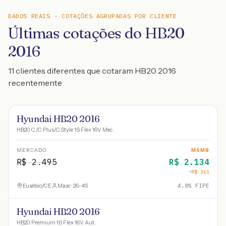
DADOS REAIS · COTAÇÕES AGRUPADAS POR CLIENTE
Últimas cotações do HB20
2016
11 clientes diferentes que cotaram HB20 2016
recentemente
Hyundai HB20 2016
HB20 C./C.Plus/C.Style 1.6 Flex 16V Mec.
MERCADO
MSMB
R$
2.495
R$
2.134
−R$
361
Eusébio
/
CE
Masc · 26-45
4.8
% FIPE
Hyundai HB20 2016
HB20 Premium 1.6 Flex 16V Aut.