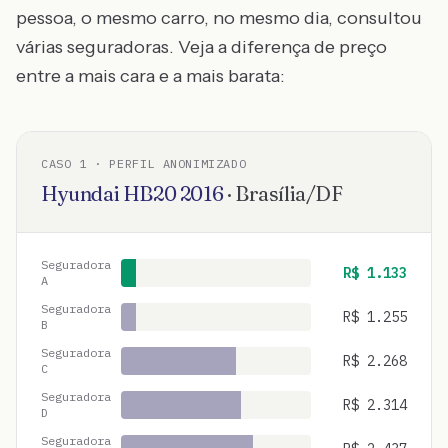
pessoa, o mesmo carro, no mesmo dia, consultou
várias seguradoras. Veja a diferença de preço
entre a mais cara e a mais barata:
CASO
1
· PERFIL ANONIMIZADO
Hyundai
HB20
2016
·
Brasília
/
DF
Seguradora
R$
1.133
A
Seguradora
R$
1.255
B
Seguradora
R$
2.268
C
Seguradora
R$
2.314
D
Seguradora