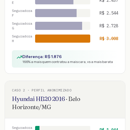
R$
2.437
E
Seguradora
R$
2.544
F
Seguradora
R$
2.728
G
Seguradora
R$
3.008
H
Diferença: R$
1.876
166
% a mais quem contratou a mais cara, vs a mais barata
CASO
2
· PERFIL ANONIMIZADO
Hyundai
HB20
2016
·
Belo
Horizonte
/
MG
Seguradora