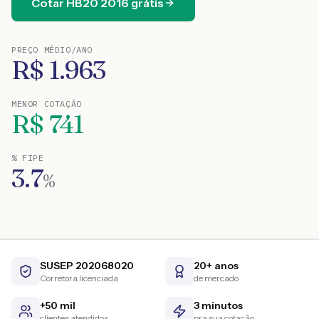
Cotar
HB20
2016
grátis
PREÇO MÉDIO/ANO
R$
1.963
MENOR COTAÇÃO
R$
741
% FIPE
3.7
%
SUSEP 202068020
20+ anos
Corretora licenciada
de mercado
+50 mil
3 minutos
clientes atendidos
pra sua cotação