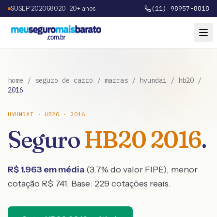
SUSEP 202068020 · 20+ anos
(11) 98957-8818
home
/
seguro de carro
/
marcas
/
hyundai
/
hb20
/
2016
HYUNDAI
·
HB20
·
2016
Seguro
HB20
2016
.
R$
1.963
em média
(
3.7
% do valor FIPE), menor
cotação R$
741
. Base:
229
cotações reais.