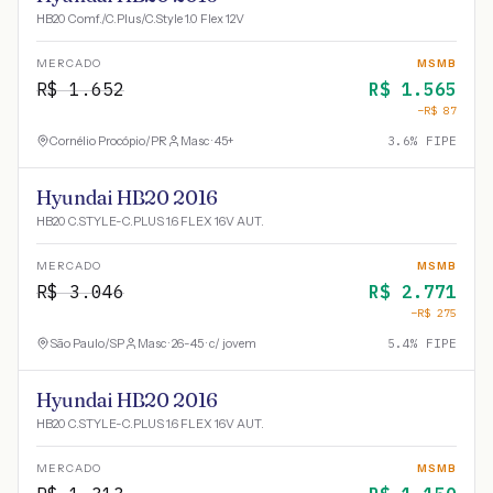
HB20 Comf./C.Plus/C.Style 1.0 Flex 12V
MERCADO
MSMB
R$
1.652
R$
1.565
−R$
87
Cornélio Procópio
/
PR
Masc · 45+
3.6
% FIPE
Hyundai HB20 2016
HB20 C.STYLE-C.PLUS 1.6 FLEX 16V AUT.
MERCADO
MSMB
R$
3.046
R$
2.771
−R$
275
São Paulo
/
SP
Masc · 26-45 · c/ jovem
5.4
% FIPE
Hyundai HB20 2016
HB20 C.STYLE-C.PLUS 1.6 FLEX 16V AUT.
MERCADO
MSMB