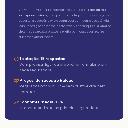
Os valores mostrados referem-se a cotações de
seguros
compreensivos
, mas podem refletir pequenas variações de
cobertura acessória entre seguradoras — como assistência
24h, reposição de vidros, carro reserva e franquias. A análise
detalhada de cada proposta é feita por nossos corretores
durante o atendimento.
1 cotação, 18 respostas
Sem precisar ligar ou preencher formulário em
cada seguradora
Preços idênticos ao balcão
Regulados por SUSEP — sem custo extra pelo
corretor
Economia média 30%
vs contratar direto na primeira seguradora