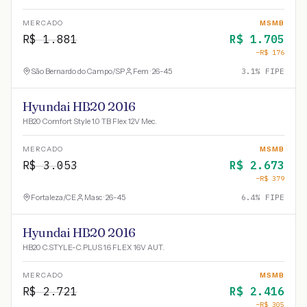
MERCADO
MSMB
R$
1.881
R$
1.705
−R$
176
São Bernardo do Campo
/
SP
Fem · 26-45
3.1
% FIPE
Hyundai HB20 2016
HB20 Comfort Style 1.0 TB Flex 12V Mec.
MERCADO
MSMB
R$
3.053
R$
2.673
−R$
379
Fortaleza
/
CE
Masc · 26-45
6.4
% FIPE
Hyundai HB20 2016
HB20 C.STYLE-C.PLUS 1.6 FLEX 16V AUT.
MERCADO
MSMB
R$
2.721
R$
2.416
−R$
305