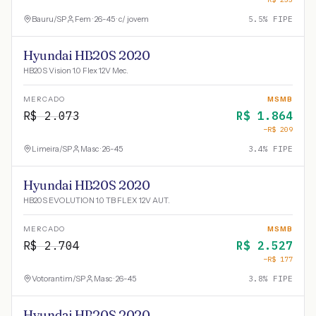
Bauru
/
SP
Fem · 26-45 · c/ jovem
5.5
% FIPE
Hyundai HB20S 2020
HB20S Vision 1.0 Flex 12V Mec.
MERCADO
MSMB
R$
2.073
R$
1.864
−R$
209
Limeira
/
SP
Masc · 26-45
3.4
% FIPE
Hyundai HB20S 2020
HB20S EVOLUTION 1.0 TB FLEX 12V AUT.
MERCADO
MSMB
R$
2.704
R$
2.527
−R$
177
Votorantim
/
SP
Masc · 26-45
3.8
% FIPE
Hyundai HB20S 2020