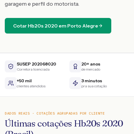
garagem e perfil do motorista.
Cotar
Hb20s
2020
em
Porto Alegre
SUSEP 202068020
20+ anos
Corretora licenciada
de mercado
+50 mil
3 minutos
clientes atendidos
pra sua cotação
DADOS REAIS · COTAÇÕES AGRUPADAS POR CLIENTE
Últimas cotações Hb20s 2020