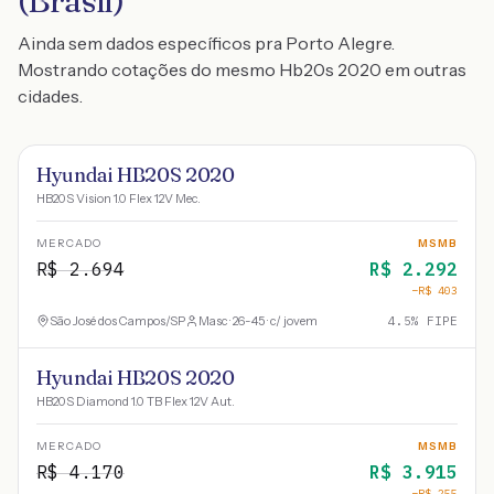
(Brasil)
Ainda sem dados específicos pra Porto Alegre.
Mostrando cotações do mesmo Hb20s 2020 em outras
cidades.
Hyundai HB20S 2020
HB20S Vision 1.0 Flex 12V Mec.
MERCADO
MSMB
R$
2.694
R$
2.292
−R$
403
São José dos Campos
/
SP
Masc · 26-45 · c/ jovem
4.5
% FIPE
Hyundai HB20S 2020
HB20S Diamond 1.0 TB Flex 12V Aut.
MERCADO
MSMB
R$
4.170
R$
3.915
−R$
255