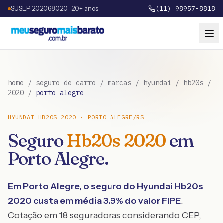
SUSEP 202068020 · 20+ anos
(11) 98957-8818
home
/
seguro de carro
/
marcas
/
hyundai
/
hb20s
/
2020
/
porto alegre
HYUNDAI
HB20S
2020
·
PORTO ALEGRE
/
RS
Seguro
Hb20s
2020
em
Porto Alegre
.
Em
Porto Alegre
, o seguro do
Hyundai
Hb20s
2020
custa em média
3.9
% do valor FIPE
.
Cotação em 18 seguradoras considerando CEP,