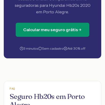
seguradoras
para Hyundai Hb20s 2020
em Porto Alegre
.
Calcular meu seguro grátis
3 minutos
Sem cadastro
Até 30% off
FAQ
Seguro Hb20s em Porto
Alegre