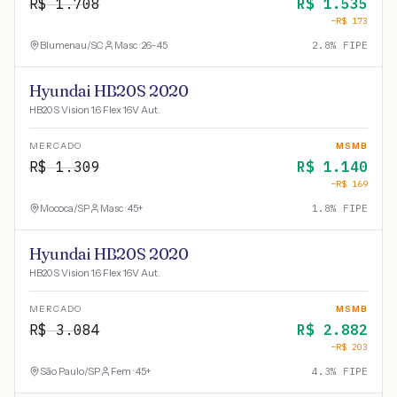
R$
1.708
R$
1.535
−R$
173
Blumenau
/
SC
Masc · 26-45
2.8
% FIPE
Hyundai HB20S 2020
HB20S Vision 1.6 Flex 16V Aut.
MERCADO
MSMB
R$
1.309
R$
1.140
−R$
169
Mococa
/
SP
Masc · 45+
1.8
% FIPE
Hyundai HB20S 2020
HB20S Vision 1.6 Flex 16V Aut.
MERCADO
MSMB
R$
3.084
R$
2.882
−R$
203
São Paulo
/
SP
Fem · 45+
4.3
% FIPE