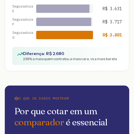
Seguradora
R$
3.631
E
Seguradora
R$
3.717
F
Seguradora
R$
3.801
G
Diferença: R$
2.680
239
% a mais quem contratou a mais cara, vs a mais barata
O QUE OS DADOS MOSTRAM
Por que cotar em um
comparador
é essencial