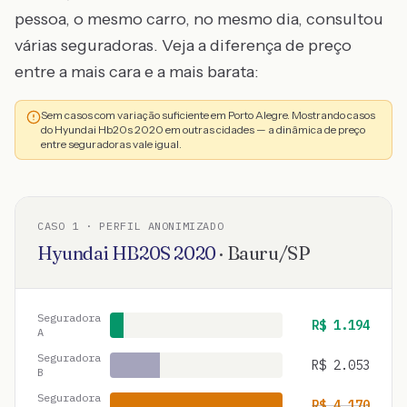
pessoa, o mesmo carro, no mesmo dia, consultou
várias seguradoras. Veja a diferença de preço
entre a mais cara e a mais barata:
Sem casos com variação suficiente em Porto Alegre. Mostrando casos
do Hyundai Hb20s 2020 em outras cidades — a dinâmica de preço
entre seguradoras vale igual.
CASO
1
· PERFIL ANONIMIZADO
Hyundai
HB20S
2020
·
Bauru
/
SP
Seguradora
R$
1.194
A
Seguradora
R$
2.053
B
Seguradora
R$
4.170