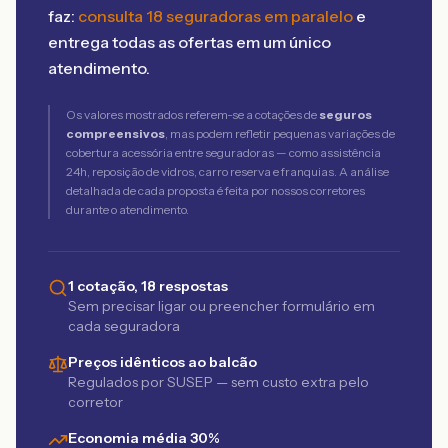
faz:
consulta 18 seguradoras em paralelo
e
entrega todas as ofertas em um único
atendimento.
Os valores mostrados referem-se a cotações de
seguros
compreensivos
, mas podem refletir pequenas variações de
cobertura acessória entre seguradoras — como assistência
24h, reposição de vidros, carro reserva e franquias. A análise
detalhada de cada proposta é feita por nossos corretores
durante o atendimento.
1 cotação, 18 respostas
Sem precisar ligar ou preencher formulário em
cada seguradora
Preços idênticos ao balcão
Regulados por SUSEP — sem custo extra pelo
corretor
Economia média 30%