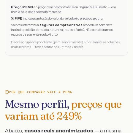
Preço MSMB
é o preço com desconto do Meu Seguro Mais Barato — em
média 5% a 15% abaixo do mercado.
% FIPE
indica quantos % do valor do veículo é o preço do seguro.
Valores referentes a
seguros compreensivos
(cobertura completa:
incêndio, colisão, danos da natureza, roubo e furto). Não consideramos
seguros de somente roubo/furto.
Dados agrupados por cliente (perfil anonimizado). Priorizamos as cotações
mais recentes — todas dentro dos últimos 7 meses.
POR QUE COMPARAR VALE A PENA
Mesmo perfil,
preços que
variam até
249
%
Abaixo,
casos reais anonimizados
— a mesma