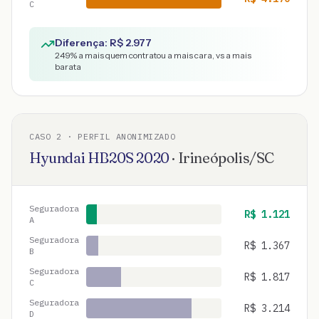
C
Diferença: R$
2.977
249
% a mais quem contratou a mais cara, vs a mais
barata
CASO
2
· PERFIL ANONIMIZADO
Hyundai
HB20S
2020
·
Irineópolis
/
SC
Seguradora
R$
1.121
A
Seguradora
R$
1.367
B
Seguradora
R$
1.817
C
Seguradora
R$
3.214
D