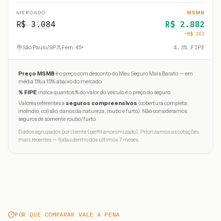
MERCADO
MSMB
R$
3.084
R$
2.882
−R$
203
São Paulo
/
SP
Fem · 45+
4.3
% FIPE
Preço MSMB
é o preço com desconto do Meu Seguro Mais Barato — em
média 5% a 15% abaixo do mercado.
% FIPE
indica quantos % do valor do veículo é o preço do seguro.
Valores referentes a
seguros compreensivos
(cobertura completa:
incêndio, colisão, danos da natureza, roubo e furto). Não consideramos
seguros de somente roubo/furto.
Dados agrupados por cliente (perfil anonimizado). Priorizamos as cotações
mais recentes — todas dentro dos últimos 7 meses.
POR QUE COMPARAR VALE A PENA