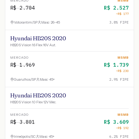
MERCADO
MSMB
R$
2.704
R$
2.527
−R$
177
Votorantim
/
SP
Masc · 26-45
3.8
% FIPE
Hyundai HB20S 2020
HB20S Vision 1.6 Flex 16V Aut.
MERCADO
MSMB
R$
1.969
R$
1.739
−R$
230
Guarulhos
/
SP
Masc · 45+
2.9
% FIPE
Hyundai HB20S 2020
HB20S Vision 1.0 Flex 12V Mec.
MERCADO
MSMB
R$
3.801
R$
3.609
−R$
192
Irineópolis
/
SC
Masc · 45+
6.2
% FIPE