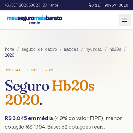
SUSEP 202068020 · 20+ anos
(11) 98957-8818
home
/
seguro de carro
/
marcas
/
hyundai
/
hb20s
/
2020
HYUNDAI
·
HB20S
·
2020
Seguro
Hb20s
2020
.
R$
3.045
em média
(
4.9
% do valor FIPE), menor
cotação R$
1.194
. Base:
52
cotações reais.