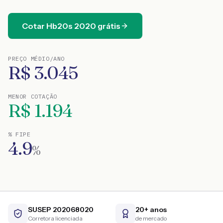
Cotar
Hb20s
2020
grátis
PREÇO MÉDIO/ANO
R$
3.045
MENOR COTAÇÃO
R$
1.194
% FIPE
4.9
%
SUSEP 202068020
20+ anos
Corretora licenciada
de mercado