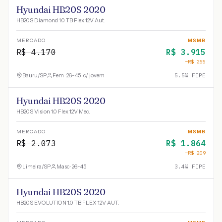
Hyundai HB20S 2020
HB20S Diamond 1.0 TB Flex 12V Aut.
MERCADO
MSMB
R$
4.170
R$
3.915
−R$
255
Bauru
/
SP
Fem · 26-45 · c/ jovem
5.5
% FIPE
Hyundai HB20S 2020
HB20S Vision 1.0 Flex 12V Mec.
MERCADO
MSMB
R$
2.073
R$
1.864
−R$
209
Limeira
/
SP
Masc · 26-45
3.4
% FIPE
Hyundai HB20S 2020
HB20S EVOLUTION 1.0 TB FLEX 12V AUT.