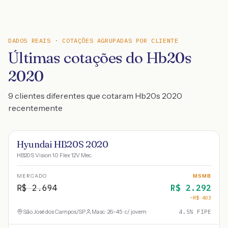
DADOS REAIS · COTAÇÕES AGRUPADAS POR CLIENTE
Últimas cotações do Hb20s
2020
9 clientes diferentes que cotaram Hb20s 2020
recentemente
Hyundai HB20S 2020
HB20S Vision 1.0 Flex 12V Mec.
MERCADO
MSMB
R$
2.694
R$
2.292
−R$
403
São José dos Campos
/
SP
Masc · 26-45 · c/ jovem
4.5
% FIPE