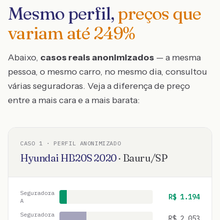
Mesmo perfil,
preços que
variam até
249
%
Abaixo,
casos reais anonimizados
— a mesma
pessoa, o mesmo carro, no mesmo dia, consultou
várias seguradoras. Veja a diferença de preço
entre a mais cara e a mais barata:
CASO
1
· PERFIL ANONIMIZADO
Hyundai
HB20S
2020
·
Bauru
/
SP
Seguradora
R$
1.194
A
Seguradora
R$
2.053