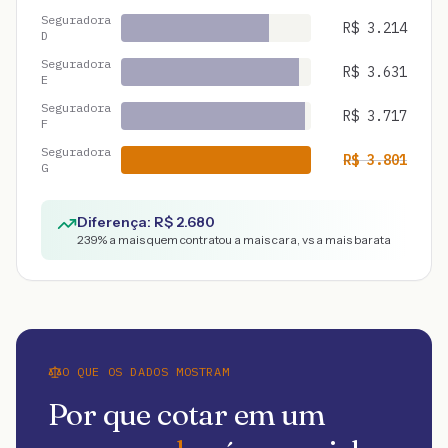
Seguradora
R$
3.214
D
Seguradora
R$
3.631
E
Seguradora
R$
3.717
F
Seguradora
R$
3.801
G
Diferença: R$
2.680
239
% a mais quem contratou a mais cara, vs a mais barata
O QUE OS DADOS MOSTRAM
Por que cotar em um