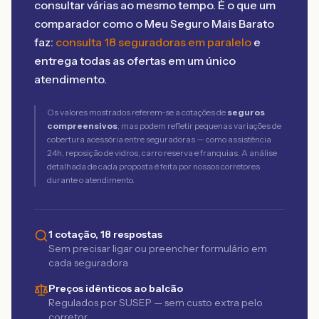
consultar várias ao mesmo tempo. É o que um
comparador como o Meu Seguro Mais Barato
faz:
consulta 18 seguradoras em paralelo
e
entrega todas as ofertas em um único
atendimento.
Os valores mostrados referem-se a cotações de
seguros
compreensivos
, mas podem refletir pequenas variações de
cobertura acessória entre seguradoras — como assistência
24h, reposição de vidros, carro reserva e franquias. A análise
detalhada de cada proposta é feita por nossos corretores
durante o atendimento.
1 cotação, 18 respostas
Sem precisar ligar ou preencher formulário em
cada seguradora
Preços idênticos ao balcão
Regulados por SUSEP — sem custo extra pelo
corretor