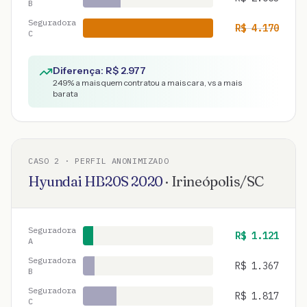
B
Seguradora
R$
4.170
C
Diferença: R$
2.977
249
% a mais quem contratou a mais cara, vs a mais
barata
CASO
2
· PERFIL ANONIMIZADO
Hyundai
HB20S
2020
·
Irineópolis
/
SC
Seguradora
R$
1.121
A
Seguradora
R$
1.367
B
Seguradora
R$
1.817
C