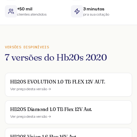
+50 mil
3 minutos
clientes atendidos
pra sua cotação
VERSÕES DISPONÍVEIS
7
versões do
Hb20s
2020
HB20S EVOLUTION 1.0 TB FLEX 12V AUT.
Ver preço desta versão →
HB20S Diamond 1.0 TB Flex 12V Aut.
Ver preço desta versão →
HB20S Vision 1.6 Flex 16V Aut.