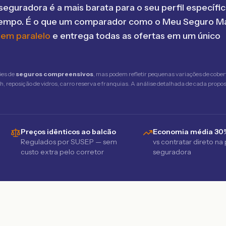
seguradora é a mais barata para o seu perfil específic
tempo. É o que um comparador como o Meu Seguro Ma
 em paralelo
e entrega todas as ofertas em um único
ões de
seguros compreensivos
, mas podem refletir pequenas variações de cober
 reposição de vidros, carro reserva e franquias. A análise detalhada de cada propost
Preços idênticos ao balcão
Economia média 30
Regulados por SUSEP — sem
vs contratar direto na
custo extra pelo corretor
seguradora