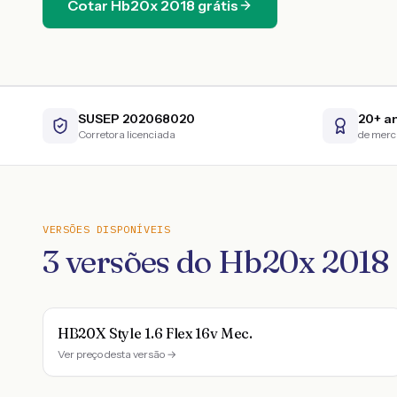
Cotar
Hb20x
2018
grátis
SUSEP 202068020
20+ a
Corretora licenciada
de mer
VERSÕES DISPONÍVEIS
3
versões do
Hb20x
2018
HB20X Style 1.6 Flex 16v Mec.
Ver preço desta versão →