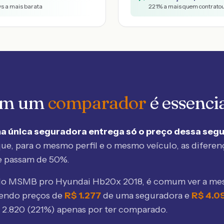
vs a mais barata
221
% a mais quem contratou
 em um
comparador
é essenci
a única seguradora entrega só o preço dessa seg
ue, para o mesmo perfil e o mesmo veículo, as diferen
e passam de 50%.
elo MSMB
pro Hyundai Hb20x 2018
, é comum ver a m
bendo preços de
R$
1.277
de uma seguradora e
R$
4.0
$
2.820
(
221
%) apenas por ter comparado.