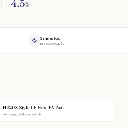
4.5
%
3 minutos
pra sua cotação
HB20X Style 1.6 Flex 16V Aut.
Ver preço desta versão →