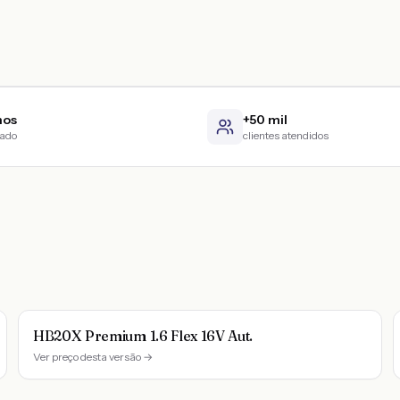
nos
+50 mil
cado
clientes atendidos
HB20X Premium 1.6 Flex 16V Aut.
Ver preço desta versão →