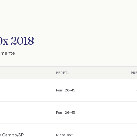
0x 2018
temente
PERFIL
PR
Fem · 26-45
Fem · 26-45
do Campo
/
SP
Masc · 45+