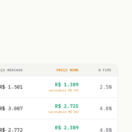
EÇO MERCADO
PREÇO MSMB
% FIPE
R$
1.389
R$
1.581
2.5
%
economize R$
192
R$
2.725
R$
3.087
4.8
%
economize R$
363
R$
2.389
R$
2.772
4.0
%