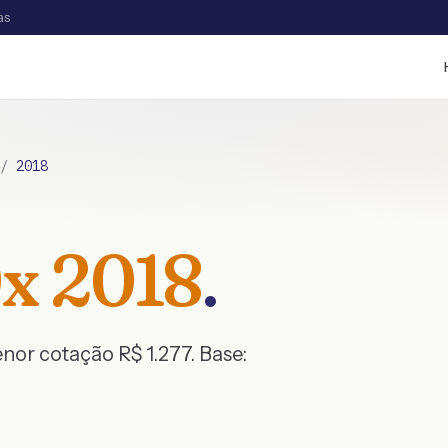
as
/
2018
x
2018
.
menor cotação R$
1.277
. Base: