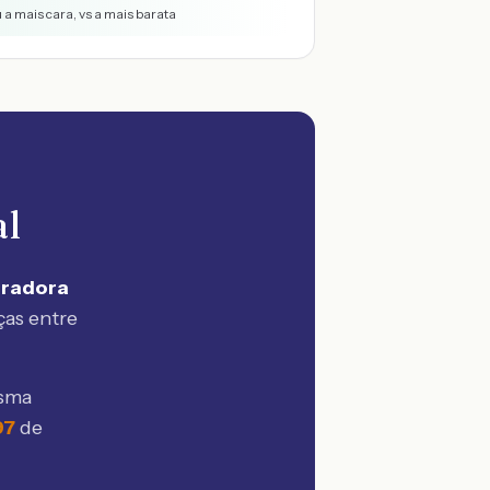
 a mais cara, vs a mais barata
al
uradora
ças entre
esma
97
de