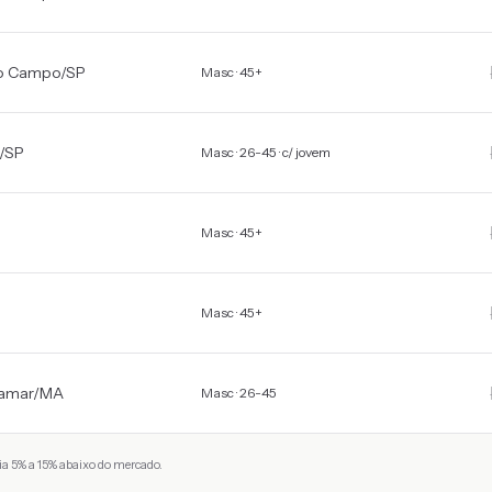
do Campo
/
SP
Masc · 45+
/
SP
Masc · 26-45 · c/ jovem
Masc · 45+
Masc · 45+
bamar
/
MA
Masc · 26-45
a 5% a 15% abaixo do mercado.