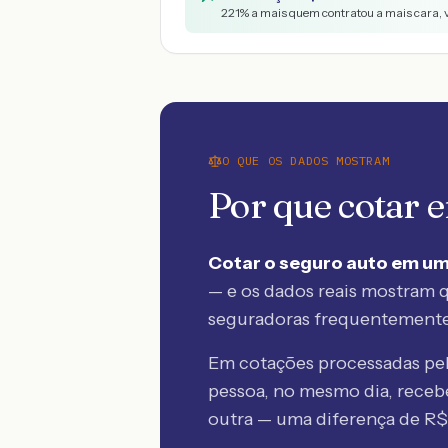
221
% a mais quem contratou a mais cara, 
O QUE OS DADOS MOSTRAM
Por que cotar
Cotar o seguro auto em um
— e os dados reais mostram q
seguradoras frequentement
Em cotações processadas p
pessoa, no mesmo dia, rece
outra — uma diferença de R