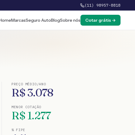
(11) 98957-8818
Home
Marcas
Seguro Auto
Blog
Sobre nós
Cotar grátis →
PREÇO MÉDIO/ANO
R$
3.078
MENOR COTAÇÃO
R$
1.277
% FIPE