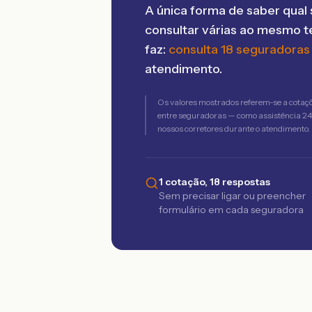
A única forma de saber qual 
consultar várias ao mesmo 
faz:
consulta 18 seguradoras
atendimento.
Os valores mostrados referem-se a cotaç
entre seguradoras — como assistência 24h,
nossos corretores durante o atendimento.
1 cotação, 18 respostas
Sem precisar ligar ou preencher
formulário em cada seguradora