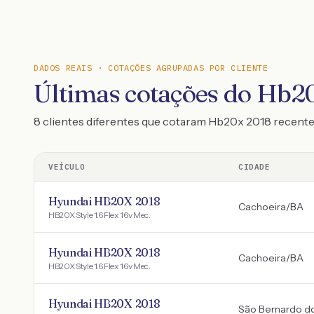
DADOS REAIS · COTAÇÕES AGRUPADAS POR CLIENTE
Últimas cotações do Hb2
8 clientes diferentes que cotaram Hb20x 2018 recen
VEÍCULO
CIDADE
Hyundai HB20X 2018
Cachoeira
/
BA
HB20X Style 1.6 Flex 16v Mec.
Hyundai HB20X 2018
Cachoeira
/
BA
HB20X Style 1.6 Flex 16v Mec.
Hyundai HB20X 2018
São Bernardo 