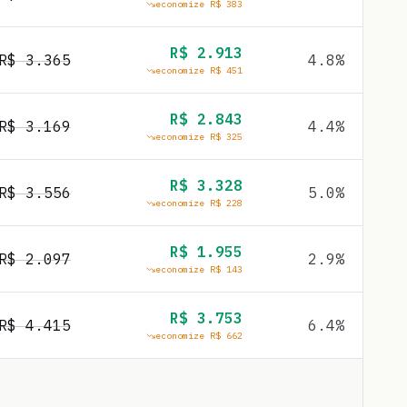
economize R$
383
R$
2.913
R$
3.365
4.8
%
economize R$
451
R$
2.843
R$
3.169
4.4
%
economize R$
325
R$
3.328
R$
3.556
5.0
%
economize R$
228
R$
1.955
R$
2.097
2.9
%
economize R$
143
R$
3.753
R$
4.415
6.4
%
economize R$
662