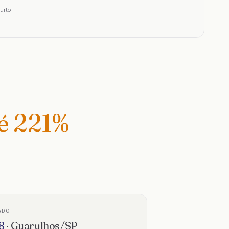
urto.
té
221
%
ADO
8
·
Guarulhos
/
SP