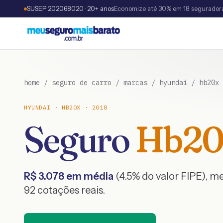
SUSEP 202068020 · 20+ anos
Economize até 30% em 18 segurador
home
/
seguro de carro
/
marcas
/
hyundai
/
hb20x
HYUNDAI
·
HB20X
·
2018
Seguro
Hb20
R$
3.078
em média
(
4.5
% do valor FIPE), 
92
cotações reais.