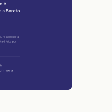
o é
is Barato
tura acessória
a é feita por
%
 primeira