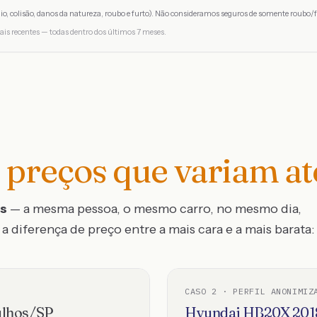
io, colisão, danos da natureza, roubo e furto). Não consideramos seguros de somente roubo/f
ais recentes — todas dentro dos últimos 7 meses.
preços que variam a
os
— a mesma pessoa, o mesmo carro, no mesmo dia,
a diferença de preço entre a mais cara e a mais barata:
CASO
2
· PERFIL ANONIMIZ
lhos
/
SP
Hyundai
HB20X
201