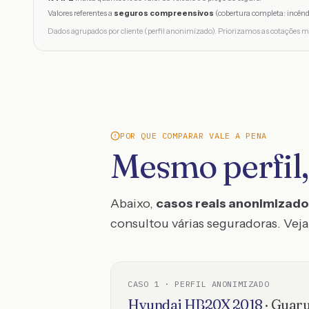
Valores referentes a
seguros compreensivos
(cobertura completa: incênd
Dados agrupados por cliente (perfil anonimizado). Priorizamos as cotações m
POR QUE COMPARAR VALE A PENA
Mesmo perfil,
Abaixo,
casos reais anonimizad
consultou várias seguradoras. Veja 
CASO
1
· PERFIL ANONIMIZADO
Hyundai
HB20X
2018
·
Guaru