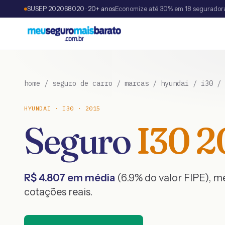
SUSEP 202068020 · 20+ anos
Economize até 30% em 18 segurador
home
/
seguro de carro
/
marcas
/
hyundai
/
i30
/
HYUNDAI
·
I30
·
2015
Seguro
I30
2
R$
4.807
em média
(
6.9
% do valor FIPE), 
cotações reais.