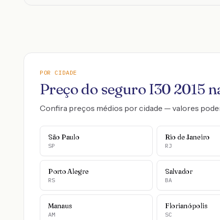
POR CIDADE
Preço do seguro
I30
2015
na
Confira preços médios por cidade — valores pode
São Paulo
Rio de Janeiro
SP
RJ
Porto Alegre
Salvador
RS
BA
Manaus
Florianópolis
AM
SC