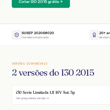
Cotar
I30
2015
grátis
SUSEP 202068020
20+ a
Corretora licenciada
de mer
VERSÕES DISPONÍVEIS
2
versões do
I30
2015
i30 Serie Limitada 1.8 16V Aut. 5p
Ver preço desta versão →