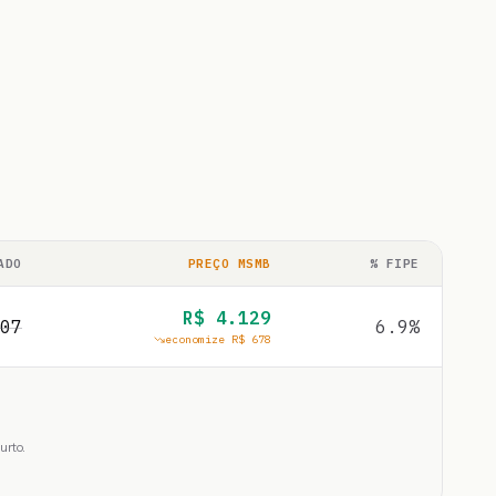
ADO
PREÇO MSMB
% FIPE
R$
4.129
07
6.9
%
economize R$
678
urto.