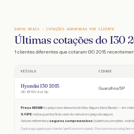
DADOS REAIS · COTAÇÕES AGRUPADAS POR CLIENTE
Últimas cotações do I30 
1 clientes diferentes que cotaram I30 2015 recenteme
VEÍCULO
CIDADE
Hyundai I30 2015
Guarulhos
/
SP
i30 1.8 16V Aut. 5p
Preço MSMB
é o preço com desconto do Meu Seguro Mais Barato — em médi
% FIPE
indica quantos % do valor do veículo é o preço do seguro.
Valores referentes a
seguros compreensivos
(cobertura completa: incênd
Dados agrupados por cliente (perfil anonimizado). Priorizamos as cotações m