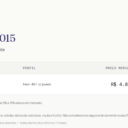
2015
nte
PERFIL
PREÇO MERC
R$
4.8
Fem · 45+ · c/ jovem
a 5% a 15% abaixo do mercado.
io, colisão, danos da natureza, roubo e furto). Não consideramos seguros de somente roubo/f
ais recentes — todas dentro dos últimos 7 meses.