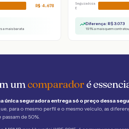
Seguradora
R$
4.678
E
Diferença: R$
3.073
vs a mais barata
191
% a mais quem contratou 
 em um
comparador
é essenci
a única seguradora entrega só o preço dessa seg
ue, para o mesmo perfil e o mesmo veículo, as diferen
e passam de 50%.