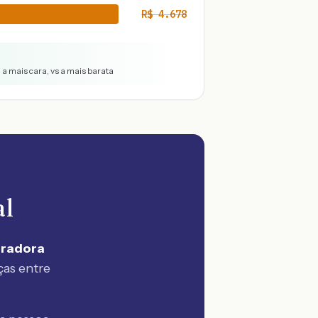
R$
4.678
a mais cara, vs a mais barata
al
uradora
ças entre