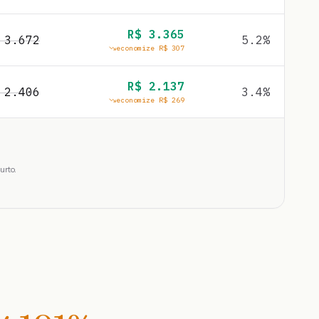
R$
3.365
$
3.672
5.2
%
economize R$
307
R$
2.137
$
2.406
3.4
%
economize R$
269
urto.