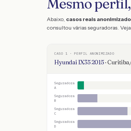
Mesmo perfil,
Abaixo,
casos reais anonimizad
consultou várias seguradoras. Veja 
CASO
1
· PERFIL ANONIMIZADO
Hyundai
IX35
2015
·
Curitiba
Seguradora
A
Seguradora
B
Seguradora
C
Seguradora
D