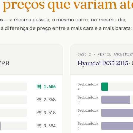
preços que variam a
os
— a mesma pessoa, o mesmo carro, no mesmo dia,
a diferença de preço entre a mais cara e a mais barata:
CASO
2
· PERFIL ANONIMIZ
/
PR
Hyundai
IX35
2015
·
Seguradora
R$
1.606
A
Seguradora
R$
2.368
B
Seguradora
R$
3.518
C
Seguradora
R$
3.684
D