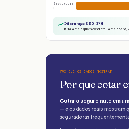
Seguradora
E
Diferença: R$
3.073
191
% a mais quem contratou a mais cara, 
O QUE OS DADOS MOSTRAM
Por que cotar
Cotar o seguro auto em um
— e os dados reais mostram q
seguradoras frequentement