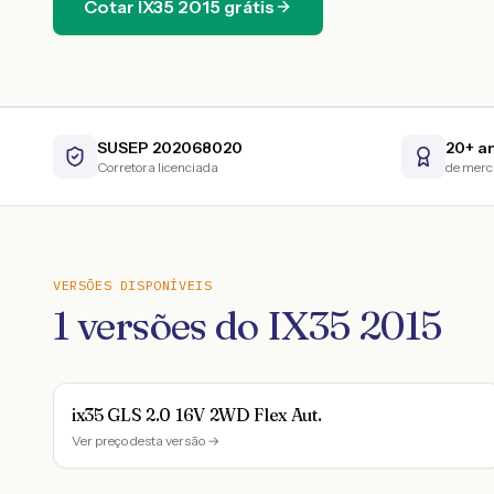
Cotar
IX35
2015
grátis
SUSEP 202068020
20+ a
Corretora licenciada
de mer
VERSÕES DISPONÍVEIS
1
versões do
IX35
2015
ix35 GLS 2.0 16V 2WD Flex Aut.
Ver preço desta versão →