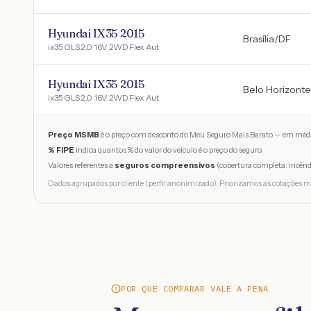
Hyundai IX35 2015
Brasília
/
DF
ix35 GLS 2.0 16V 2WD Flex Aut.
Hyundai IX35 2015
Belo Horizonte
ix35 GLS 2.0 16V 2WD Flex Aut.
Preço MSMB
é o preço com desconto do Meu Seguro Mais Barato — em médi
% FIPE
indica quantos % do valor do veículo é o preço do seguro.
Valores referentes a
seguros compreensivos
(cobertura completa: incênd
Dados agrupados por cliente (perfil anonimizado). Priorizamos as cotações m
POR QUE COMPARAR VALE A PENA