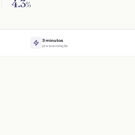
4.3
%
3 minutos
pra sua cotação