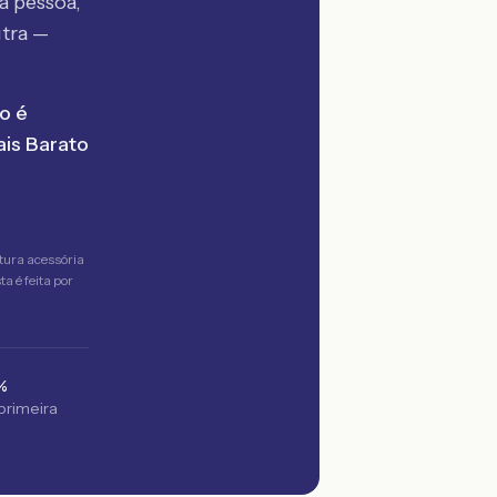
a pessoa,
tra —
o é
is Barato
tura acessória
a é feita por
%
 primeira