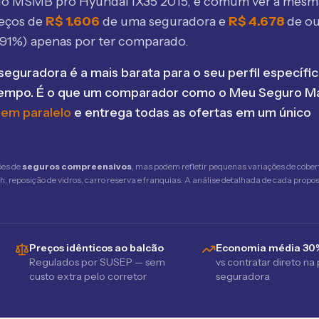
elo MSMB
pro Hyundai IX35 2015
, é comum ver a mesm
eços de
R$
1.606
de uma seguradora e
R$
4.678
de ou
191
%) apenas por ter comparado.
seguradora é a mais barata para o seu perfil específic
tempo. É o que um comparador como o Meu Seguro Ma
 em paralelo
e entrega todas as ofertas em um único
ões de
seguros compreensivos
, mas podem refletir pequenas variações de cober
 reposição de vidros, carro reserva e franquias. A análise detalhada de cada propost
Preços idênticos ao balcão
Economia média 30
Regulados por SUSEP — sem
vs contratar direto na
custo extra pelo corretor
seguradora