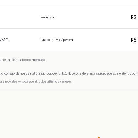
R
Fem · 45+
R
/
MG
Masc · 45+ · c/ jovem
a 5% a 15% abaixo do mercado.
io, colisão, danos da natureza, roubo e furto). Não consideramos seguros de somente roubo/f
ais recentes — todas dentro dos últimos 7 meses.