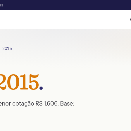
as
/
2015
2015
.
menor cotação R$
1.606
. Base: