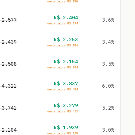
economize R$
150
R$
2.404
$
2.577
3.6
%
economize R$
174
R$
2.253
$
2.439
3.4
%
economize R$
186
R$
2.154
$
2.508
3.5
%
economize R$
354
R$
3.837
$
4.321
6.0
%
economize R$
484
R$
3.279
$
3.741
5.2
%
economize R$
462
R$
1.939
$
2.104
3.0
%
economize R$
165