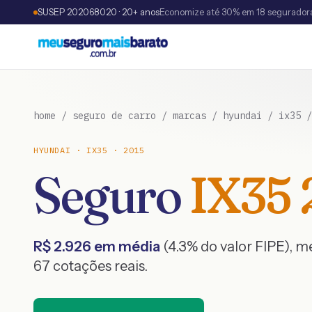
SUSEP 202068020 · 20+ anos
Economize até 30% em 18 segurador
home
/
seguro de carro
/
marcas
/
hyundai
/
ix35
HYUNDAI
·
IX35
·
2015
Seguro
IX35
R$
2.926
em média
(
4.3
% do valor FIPE), 
67
cotações reais.