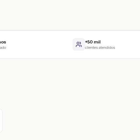
nos
+50 mil
cado
clientes atendidos