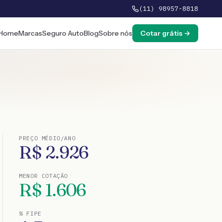
(11) 98957-8818
Home
Marcas
Seguro Auto
Blog
Sobre nós
Cotar grátis →
PREÇO MÉDIO/ANO
R$
2.926
MENOR COTAÇÃO
R$
1.606
% FIPE