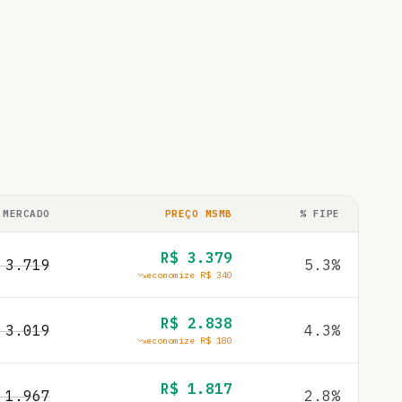
 MERCADO
PREÇO MSMB
% FIPE
R$
3.379
$
3.719
5.3
%
economize R$
340
R$
2.838
$
3.019
4.3
%
economize R$
180
R$
1.817
$
1.967
2.8
%