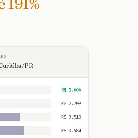
té
191
%
ADO
Curitiba
/
PR
R$
1.606
R$
2.709
R$
3.518
R$
3.684