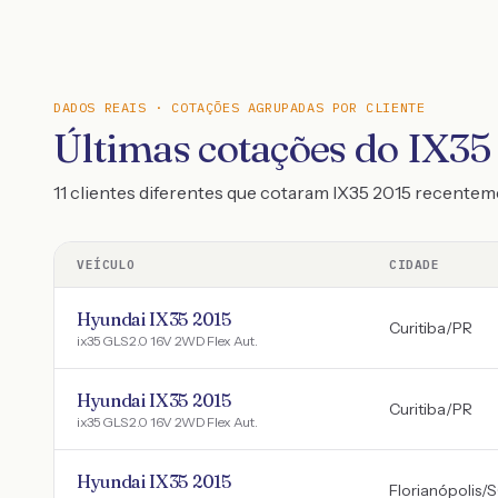
DADOS REAIS · COTAÇÕES AGRUPADAS POR CLIENTE
Últimas cotações do IX35
11 clientes diferentes que cotaram IX35 2015 recente
VEÍCULO
CIDADE
Hyundai IX35 2015
Curitiba
/
PR
ix35 GLS 2.0 16V 2WD Flex Aut.
Hyundai IX35 2015
Curitiba
/
PR
ix35 GLS 2.0 16V 2WD Flex Aut.
Hyundai IX35 2015
Florianópolis
/
S