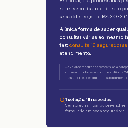
Em cotações processadas p
no mesmo dia, recebendo pr
uma diferença de R$
3.073
(
A única forma de saber qual 
consultar várias ao mesmo 
faz:
consulta 18 seguradoras
atendimento.
Os valores mostrados referem-se a cotaç
entre seguradoras — como assistência 24h,
nossos corretores durante o atendimento.
1 cotação, 18 respostas
Sem precisar ligar ou preencher
formulário em cada seguradora