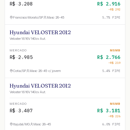
R$
3.208
R$
2.916
−R$
292
Francisco Morato
/
SP
Masc · 26-45
5.7
% FIPE
Hyundai VELOSTER 2012
Veloster 1.6 16V 140cv Aut.
MERCADO
MSMB
R$
2.985
R$
2.766
−R$
219
Cotia
/
SP
Masc · 26-45 · c/ jovem
5.4
% FIPE
Hyundai VELOSTER 2012
Veloster 1.6 16V 140cv Aut.
MERCADO
MSMB
R$
3.407
R$
3.181
−R$
226
Itajubá
/
MG
Masc · 26-45
6.0
% FIPE