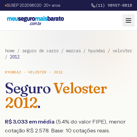
SUSEP 202068020 · 20+ anos
(11) 98957-8818
home
/
seguro de carro
/
marcas
/
hyundai
/
veloster
/
2012
HYUNDAI
·
VELOSTER
·
2012
Seguro
Veloster
2012
.
R$
3.033
em média
(
5.4
% do valor FIPE), menor
cotação R$
2.578
. Base:
10
cotações reais.