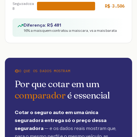
Seguradora
R$
3.506
B
Diferença: R$
481
16
% a mais quem contratou a mais cara, vs a mais barata
O QUE OS DADOS MOSTRAM
Por que cotar em um
comparador
é essencial
Cotar o seguro auto em uma única
seguradora entrega só o preço dessa
seguradora
— e os dados reais mostram que,
para o mesmo perfil e o mesmo veículo, as