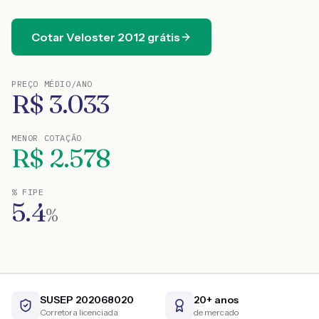
Cotar
Veloster
2012
grátis
PREÇO MÉDIO/ANO
R$
3.033
MENOR COTAÇÃO
R$
2.578
% FIPE
5.4
%
SUSEP 202068020
20+ anos
Corretora licenciada
de mercado