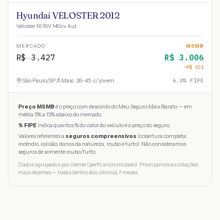
Hyundai VELOSTER 2012
Veloster 1.6 16V 140cv Aut.
MERCADO
MSMB
R$
3.427
R$
3.006
−R$
421
São Paulo
/
SP
Masc · 26-45 · c/ jovem
6.0
% FIPE
Preço MSMB
é o preço com desconto do Meu Seguro Mais Barato — em
média 5% a 15% abaixo do mercado.
% FIPE
indica quantos % do valor do veículo é o preço do seguro.
Valores referentes a
seguros compreensivos
(cobertura completa:
incêndio, colisão, danos da natureza, roubo e furto). Não consideramos
seguros de somente roubo/furto.
Dados agrupados por cliente (perfil anonimizado). Priorizamos as cotações
mais recentes — todas dentro dos últimos 7 meses.