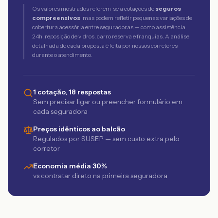
Os valores mostrados referem-se a cotações de
seguros
compreensivos
, mas podem refletir pequenas variações de
cobertura acessória entre seguradoras — como assistência
24h, reposição de vidros, carro reserva e franquias. A análise
detalhada de cada proposta é feita por nossos corretores
durante o atendimento.
1 cotação, 18 respostas
Sem precisar ligar ou preencher formulário em
cada seguradora
Preços idênticos ao balcão
Regulados por SUSEP — sem custo extra pelo
corretor
Economia média 30%
vs contratar direto na primeira seguradora