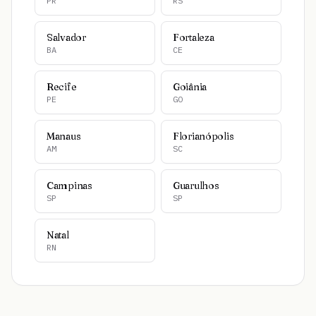
PR
RS
Salvador
Fortaleza
BA
CE
Recife
Goiânia
PE
GO
Manaus
Florianópolis
AM
SC
Campinas
Guarulhos
SP
SP
Natal
RN