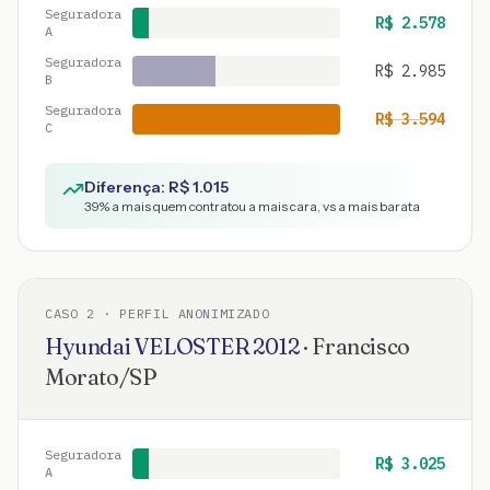
Seguradora
R$
2.578
A
Seguradora
R$
2.985
B
Seguradora
R$
3.594
C
Diferença: R$
1.015
39
% a mais quem contratou a mais cara, vs a mais barata
CASO
2
· PERFIL ANONIMIZADO
Hyundai
VELOSTER
2012
·
Francisco
Morato
/
SP
Seguradora
R$
3.025
A