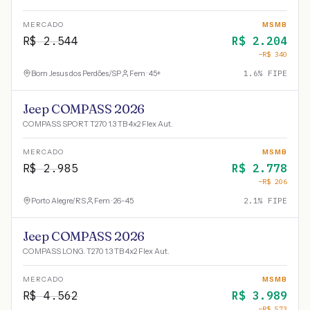
MERCADO
MSMB
R$
2.544
R$
2.204
−R$
340
Bom Jesus dos Perdões
/
SP
Fem · 45+
1.6
% FIPE
Jeep COMPASS 2026
COMPASS SPORT T270 1.3 TB 4x2 Flex Aut.
MERCADO
MSMB
R$
2.985
R$
2.778
−R$
206
Porto Alegre
/
RS
Fem · 26-45
2.1
% FIPE
Jeep COMPASS 2026
COMPASS LONG. T270 1.3 TB 4x2 Flex Aut.
MERCADO
MSMB
R$
4.562
R$
3.989
−R$
573