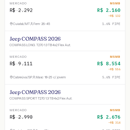
MERCADO
MSMB
R$
2.292
R$
2.160
−R$
132
Cuiabá
/
MT
Fem · 26-45
1.6
% FIPE
Jeep COMPASS 2026
COMPASS LONG. T270 1.3 TB 4x2 Flex Aut.
MERCADO
MSMB
R$
9.111
R$
8.554
−R$
556
Cabreúva
/
SP
Masc · 18-25 · c/ jovem
5.6
% FIPE
Jeep COMPASS 2026
COMPASS SPORT T270 1.3 TB 4x2 Flex Aut.
MERCADO
MSMB
R$
2.990
R$
2.676
−R$
314