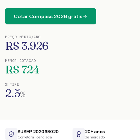
Cotar
Compass
2026
grátis
PREÇO MÉDIO/ANO
R$
3.926
MENOR COTAÇÃO
R$
724
% FIPE
2.5
%
SUSEP 202068020
20+ anos
Corretora licenciada
de mercado