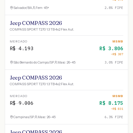
Salvador
/
BA
Fem · 45+
2.8
% FIPE
Jeep COMPASS 2026
COMPASS SPORT T270 1.3 TB 4x2 Flex Aut.
MERCADO
MSMB
R$
4.193
R$
3.806
−R$
387
São Bernardo do Campo
/
SP
Masc · 26-45
3.0
% FIPE
Jeep COMPASS 2026
COMPASS SPORT T270 1.3 TB 4x2 Flex Aut.
MERCADO
MSMB
R$
9.006
R$
8.175
−R$
831
Campinas
/
SP
Masc · 26-45
6.3
% FIPE
Jeep COMPASS 2026