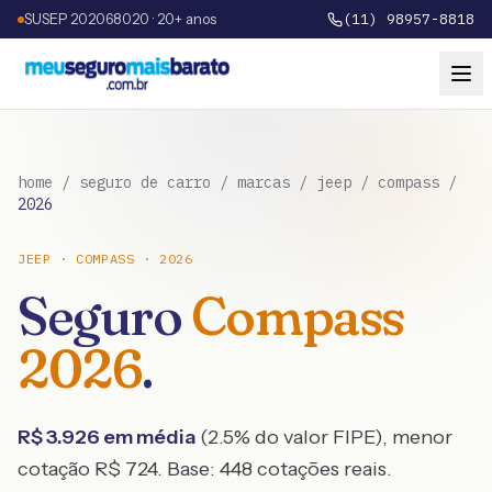
SUSEP 202068020 · 20+ anos
(11) 98957-8818
home
/
seguro de carro
/
marcas
/
jeep
/
compass
/
2026
JEEP
·
COMPASS
·
2026
Seguro
Compass
2026
.
R$
3.926
em média
(
2.5
% do valor FIPE), menor
cotação R$
724
. Base:
448
cotações reais.