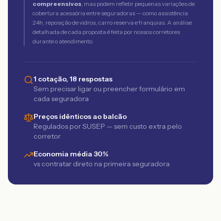
compreensivos
, mas podem refletir pequenas variações de
cobertura acessória entre seguradoras — como assistência
24h, reposição de vidros, carro reserva e franquias. A análise
detalhada de cada proposta é feita por nossos corretores
durante o atendimento.
1 cotação, 18 respostas
Sem precisar ligar ou preencher formulário em
cada seguradora
Preços idênticos ao balcão
Regulados por SUSEP — sem custo extra pelo
corretor
Economia média 30%
vs contratar direto na primeira seguradora