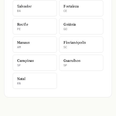
Salvador
Fortaleza
BA
CE
Recife
Goiânia
PE
GO
Manaus
Florianópolis
AM
SC
Campinas
Guarulhos
SP
SP
Natal
RN