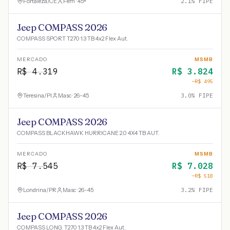
Fortaleza
/
CE
Fem · 45+
2.1
% FIPE
Jeep COMPASS 2026
COMPASS SPORT T270 1.3 TB 4x2 Flex Aut.
MERCADO
MSMB
R$
4.319
R$
3.824
−R$
495
Teresina
/
PI
Masc · 26-45
3.0
% FIPE
Jeep COMPASS 2026
COMPASS BLACKHAWK HURRICANE 2.0 4X4 TB AUT.
MERCADO
MSMB
R$
7.545
R$
7.028
−R$
518
Londrina
/
PR
Masc · 26-45
3.2
% FIPE
Jeep COMPASS 2026
COMPASS LONG. T270 1.3 TB 4x2 Flex Aut.