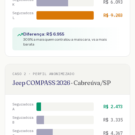
R$
6.093
K
Seguradora
R$
9.203
L
Diferença: R$
6.955
309
% a mais quem contratou a mais cara, vs a mais
barata
CASO
2
· PERFIL ANONIMIZADO
Jeep
COMPASS
2026
·
Cabreúva
/
SP
Seguradora
R$
2.473
A
Seguradora
R$
3.335
B
Seguradora
R$
4.367