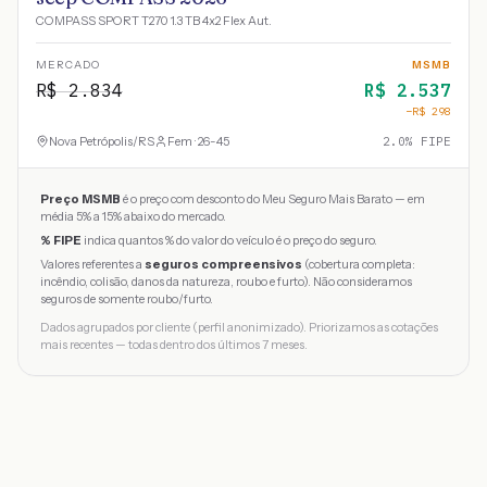
COMPASS SPORT T270 1.3 TB 4x2 Flex Aut.
MERCADO
MSMB
R$
2.834
R$
2.537
−R$
298
Nova Petrópolis
/
RS
Fem · 26-45
2.0
% FIPE
Preço MSMB
é o preço com desconto do Meu Seguro Mais Barato — em
média 5% a 15% abaixo do mercado.
% FIPE
indica quantos % do valor do veículo é o preço do seguro.
Valores referentes a
seguros compreensivos
(cobertura completa:
incêndio, colisão, danos da natureza, roubo e furto). Não consideramos
seguros de somente roubo/furto.
Dados agrupados por cliente (perfil anonimizado). Priorizamos as cotações
mais recentes — todas dentro dos últimos 7 meses.