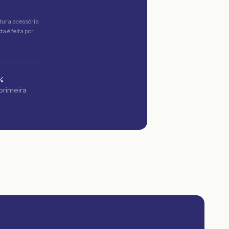
tura acessória
a é feita por
%
 primeira