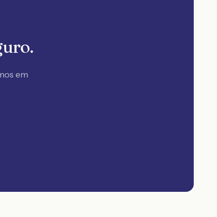
guro.
amos em
.