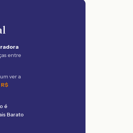
al
uradora
ças entre
mum ver a
e
R$
o é
is Barato