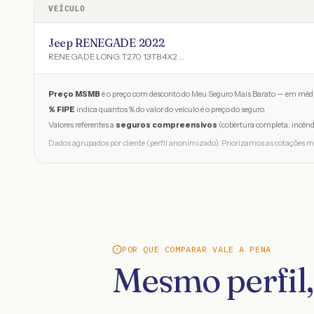
VEÍCULO
Jeep RENEGADE 2022
RENEGADE LONG. T270 1.3 TB 4X2 FLEX AUT.
Preço MSMB
é o preço com desconto do Meu Seguro Mais Barato — em médi
% FIPE
indica quantos % do valor do veículo é o preço do seguro.
Valores referentes a
seguros compreensivos
(cobertura completa: incênd
Dados agrupados por cliente (perfil anonimizado). Priorizamos as cotações m
POR QUE COMPARAR VALE A PENA
Mesmo perfil,