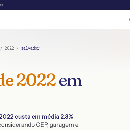
as
/
2022
/
salvador
de
2022
em
2022
custa em média
2.3
%
 considerando CEP, garagem e