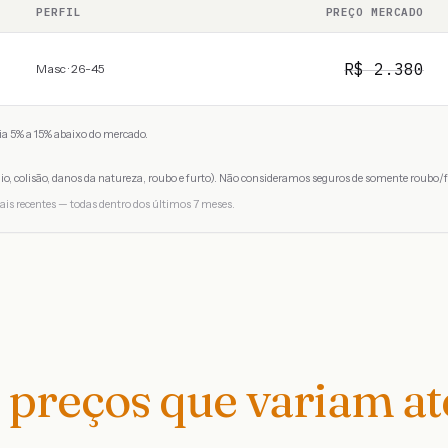
PERFIL
PREÇO MERCADO
R$
2.380
Masc · 26-45
a 5% a 15% abaixo do mercado.
io, colisão, danos da natureza, roubo e furto). Não consideramos seguros de somente roubo/f
ais recentes — todas dentro dos últimos 7 meses.
preços que variam a