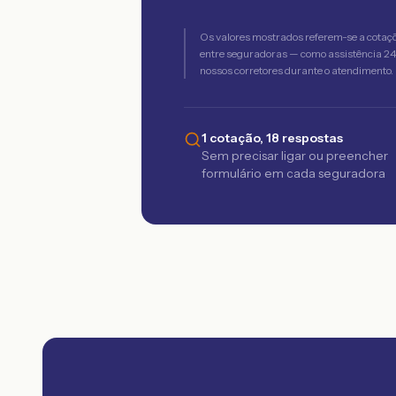
Os valores mostrados referem-se a cotaç
entre seguradoras — como assistência 24h,
nossos corretores durante o atendimento.
1 cotação, 18 respostas
Sem precisar ligar ou preencher
formulário em cada seguradora