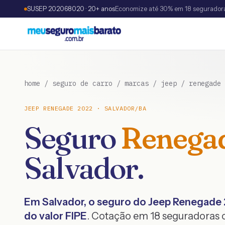
SUSEP 202068020 · 20+ anos
Economize até 30% em 18 segurador
home
/
seguro de carro
/
marcas
/
jeep
/
renegade
JEEP
RENEGADE
2022
·
SALVADOR
/
BA
Seguro
Renega
Salvador
.
Em
Salvador
, o seguro do
Jeep
Renegade
do valor FIPE
. Cotação em 18 seguradoras