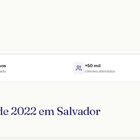
nos
+50 mil
cado
clientes atendidos
de 2022 em Salvador