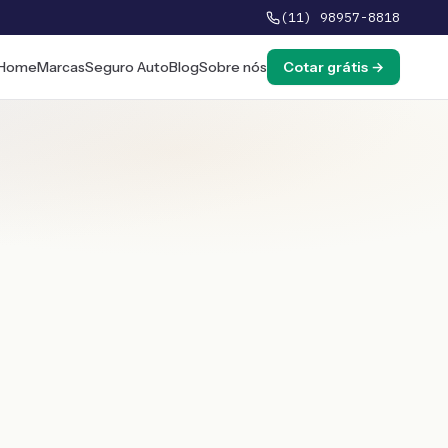
(11) 98957-8818
Home
Marcas
Seguro Auto
Blog
Sobre nós
Cotar grátis →