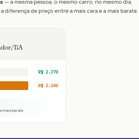
os
— a mesma pessoa, o mesmo carro, no mesmo dia,
a diferença de preço entre a mais cara e a mais barata:
ador
/
BA
R$
2.370
R$
2.380
 a mais barata