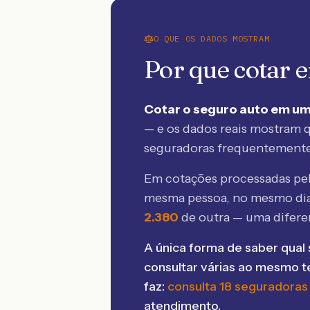
O QUE OS DADOS MOSTRAM
Por que cotar
Cotar o seguro auto em um
— e os dados reais mostram q
seguradoras frequentement
Em cotações processadas p
mesma pessoa, no mesmo dia
2.380
de outra — uma difer
A única forma de saber qual 
consultar várias ao mesmo 
faz:
consulta 18 seguradoras
atendimento.