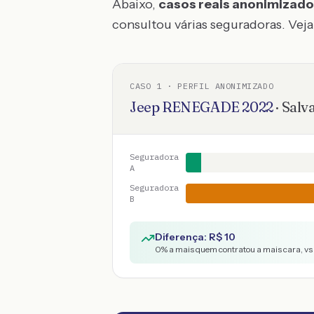
Abaixo,
casos reais anonimizad
consultou várias seguradoras. Veja 
CASO
1
· PERFIL ANONIMIZADO
Jeep
RENEGADE
2022
·
Salv
Seguradora
A
Seguradora
B
Diferença: R$
10
0
% a mais quem contratou a mais cara, vs