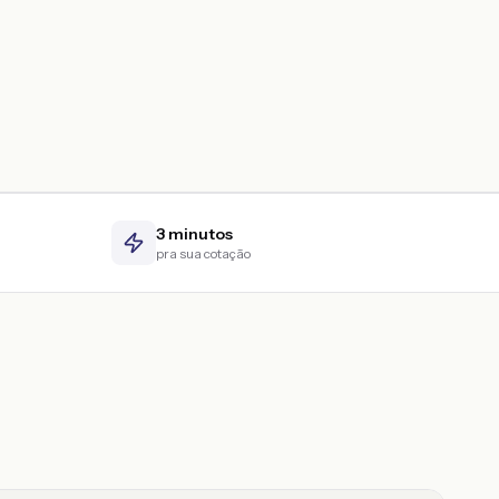
3 minutos
pra sua cotação