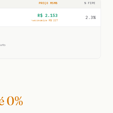
PREÇO MSMB
% FIPE
R$
2.153
2.3
%
economize R$
227
urto.
té
0
%