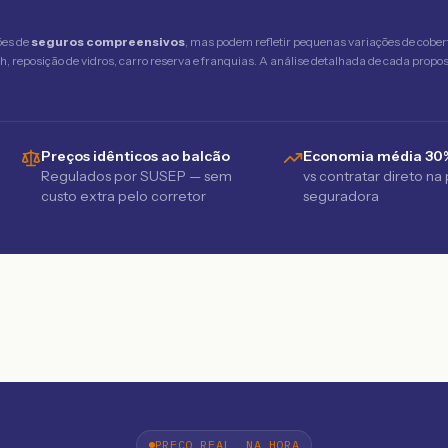
ões de
seguros compreensivos
, mas podem refletir pequenas variações de cober
 reposição de vidros, carro reserva e franquias. A análise detalhada de cada propost
Preços idênticos ao balcão
Economia média 30
Regulados por SUSEP — sem
vs contratar direto na
custo extra pelo corretor
seguradora
PREÇO REAL, NA HORA