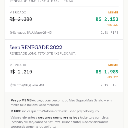
RENEGADE LONG. T270 1.3 TB 4X2 FLEX AUT.
MERCADO
MSMB
R$
2.380
R$
2.153
−R$
227
Salvador
/
BA
Masc · 26-45
2.3
% FIPE
Jeep RENEGADE 2022
RENEGADE LONG. T270 1.3 TB 4X2 FLEX AUT.
MERCADO
MSMB
R$
2.210
R$
1.989
−R$
221
Santos
/
SP
Fem · 45+
2.1
% FIPE
Preço MSMB
é o preço com desconto do Meu Seguro Mais Barato — em
média 5% a 15% abaixo do mercado.
% FIPE
indica quantos % do valor do veículo é o preço do seguro.
Valores referentes a
seguros compreensivos
(cobertura completa:
incêndio, colisão, danos da natureza, roubo e furto). Não consideramos
seguros de somente roubo/furto.