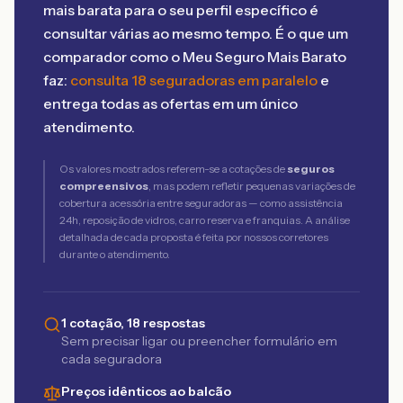
mais barata para o seu perfil específico é
consultar várias ao mesmo tempo. É o que um
comparador como o Meu Seguro Mais Barato
faz:
consulta 18 seguradoras em paralelo
e
entrega todas as ofertas em um único
atendimento.
Os valores mostrados referem-se a cotações de
seguros
compreensivos
, mas podem refletir pequenas variações de
cobertura acessória entre seguradoras — como assistência
24h, reposição de vidros, carro reserva e franquias. A análise
detalhada de cada proposta é feita por nossos corretores
durante o atendimento.
1 cotação, 18 respostas
Sem precisar ligar ou preencher formulário em
cada seguradora
Preços idênticos ao balcão