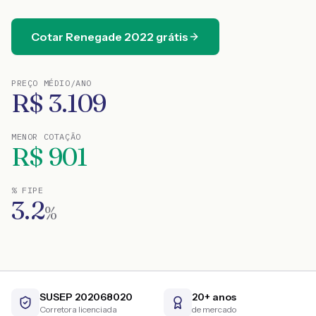
Cotar
Renegade
2022
grátis
PREÇO MÉDIO/ANO
R$
3.109
MENOR COTAÇÃO
R$
901
% FIPE
3.2
%
SUSEP 202068020
20+ anos
Corretora licenciada
de mercado