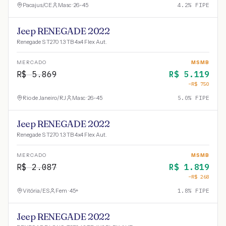
Pacajus
/
CE
Masc · 26-45
4.2
% FIPE
Jeep RENEGADE 2022
Renegade S T270 1.3 TB 4x4 Flex Aut.
MERCADO
MSMB
R$
5.869
R$
5.119
−R$
750
Rio de Janeiro
/
RJ
Masc · 26-45
5.0
% FIPE
Jeep RENEGADE 2022
Renegade S T270 1.3 TB 4x4 Flex Aut.
MERCADO
MSMB
R$
2.087
R$
1.819
−R$
268
Vitória
/
ES
Fem · 45+
1.8
% FIPE
Jeep RENEGADE 2022