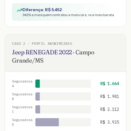
Diferença: R$
5.452
342
% a mais quem contratou a mais cara, vs a mais barata
CASO
2
· PERFIL ANONIMIZADO
Jeep
RENEGADE
2022
·
Campo
Grande
/
MS
Seguradora
R$
1.664
A
Seguradora
R$
1.981
B
Seguradora
R$
2.112
C
Seguradora
R$
3.935
D