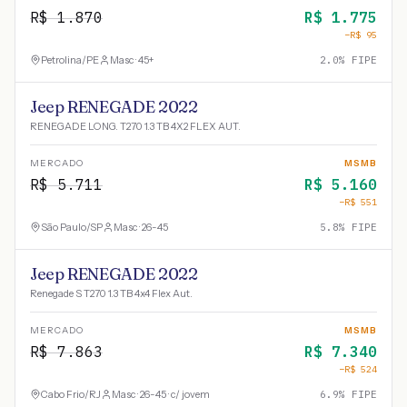
R$
1.870
R$
1.775
−R$
95
Petrolina
/
PE
Masc · 45+
2.0
% FIPE
Jeep RENEGADE 2022
RENEGADE LONG. T270 1.3 TB 4X2 FLEX AUT.
MERCADO
MSMB
R$
5.711
R$
5.160
−R$
551
São Paulo
/
SP
Masc · 26-45
5.8
% FIPE
Jeep RENEGADE 2022
Renegade S T270 1.3 TB 4x4 Flex Aut.
MERCADO
MSMB
R$
7.863
R$
7.340
−R$
524
Cabo Frio
/
RJ
Masc · 26-45 · c/ jovem
6.9
% FIPE