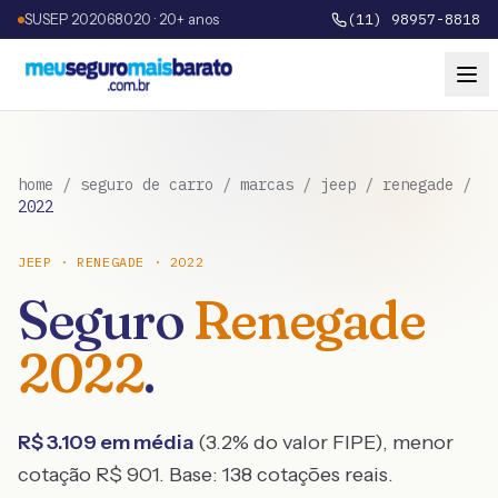
SUSEP 202068020 · 20+ anos
(11) 98957-8818
home
/
seguro de carro
/
marcas
/
jeep
/
renegade
/
2022
JEEP
·
RENEGADE
·
2022
Seguro
Renegade
2022
.
R$
3.109
em média
(
3.2
% do valor FIPE), menor
cotação R$
901
. Base:
138
cotações reais.