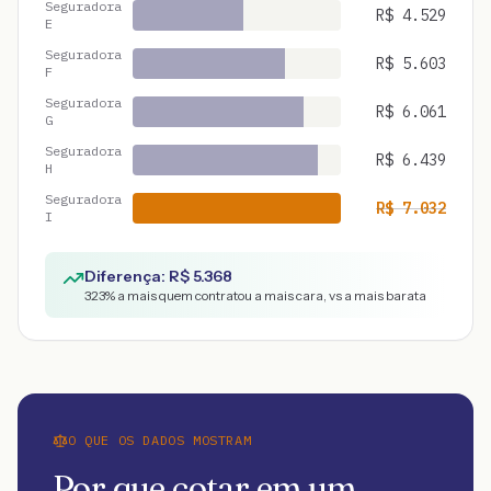
Seguradora
R$
4.529
E
Seguradora
R$
5.603
F
Seguradora
R$
6.061
G
Seguradora
R$
6.439
H
Seguradora
R$
7.032
I
Diferença: R$
5.368
323
% a mais quem contratou a mais cara, vs a mais barata
O QUE OS DADOS MOSTRAM
Por que cotar em um