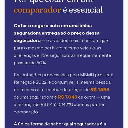
comparador
é essencial
Cotar o seguro auto em uma única
seguradora entrega só o preço dessa
seguradora
— e os dados reais mostram que,
para o mesmo perfil e o mesmo veículo, as
diferenças entre seguradoras frequentemente
passam de 50%.
Em cotações processadas pelo MSMB
pro Jeep
Renegade 2022
, é comum ver a mesma pessoa,
no mesmo dia, recebendo preços de
R$
1.596
de uma seguradora e
R$
7.048
de outra — uma
diferença de R$
5.452
(
342
%) apenas por ter
comparado.
A única forma de saber qual seguradora é a