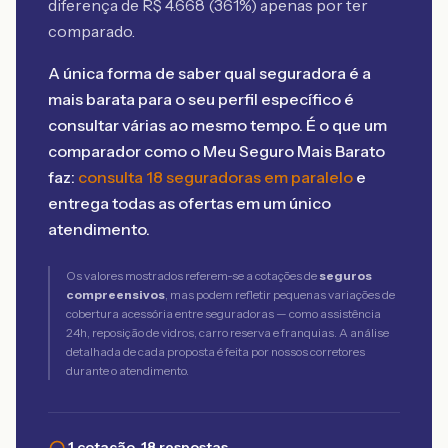
diferença de R$
4.668
(
361
%) apenas por ter
comparado.
A única forma de saber qual seguradora é a
mais barata para o seu perfil específico é
consultar várias ao mesmo tempo. É o que um
comparador como o Meu Seguro Mais Barato
faz:
consulta 18 seguradoras em paralelo
e
entrega todas as ofertas em um único
atendimento.
Os valores mostrados referem-se a cotações de
seguros
compreensivos
, mas podem refletir pequenas variações de
cobertura acessória entre seguradoras — como assistência
24h, reposição de vidros, carro reserva e franquias. A análise
detalhada de cada proposta é feita por nossos corretores
durante o atendimento.
1 cotação, 18 respostas