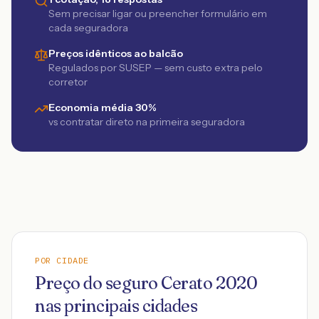
Sem precisar ligar ou preencher formulário em
cada seguradora
Preços idênticos ao balcão
Regulados por SUSEP — sem custo extra pelo
corretor
Economia média 30%
vs contratar direto na primeira seguradora
POR CIDADE
Preço do seguro
Cerato
2020
nas principais cidades