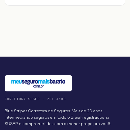
CORRETORA SUSEP · 20+ ANOS
Blue Stripes Corretora de Seguros. Mais de 20 anos
intermediando seguros em todo o Brasil, registrados na
SUSEP e comprometidos com o menor preço pra você.