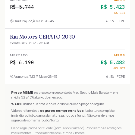
R$
5.744
R$
5.423
−R$
321
Curitiba
/
PR
Masc · 26-45
6.5
% FIPE
Kia Motors CERATO 2020
Cerato SX 2.0 16V Flex Aut.
MERCADO
MSMB
R$
6.190
R$
5.482
−R$
707
Araponga
/
MG
Masc · 26-45
6.8
% FIPE
Preço MSMB
é o preço com desconto do Meu Seguro Mais Barato — em
média 5% a 15% abaixo do mercado.
% FIPE
indica quantos % do valor do veículo é o preço do seguro.
Valores referentes a
seguros compreensivos
(cobertura completa:
incêndio, colisão, danos da natureza, roubo e furto). Não consideramos
seguros de somente roubo/furto.
Dados agrupados por cliente (perfil anonimizado). Priorizamos as cotações
mais recentes — todas dentro dos últimos 7 meses.