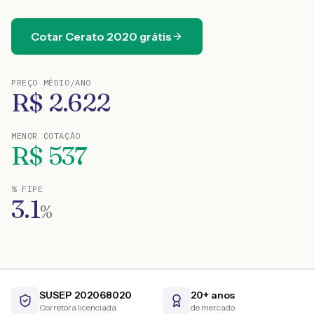
Cotar
Cerato
2020
grátis
PREÇO MÉDIO/ANO
R$
2.622
MENOR COTAÇÃO
R$
537
% FIPE
3.1
%
SUSEP 202068020
20+ anos
Corretora licenciada
de mercado