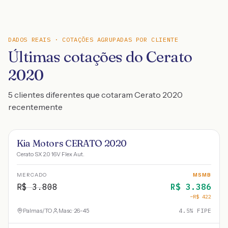
DADOS REAIS · COTAÇÕES AGRUPADAS POR CLIENTE
Últimas cotações do Cerato
2020
5 clientes diferentes que cotaram Cerato 2020
recentemente
Kia Motors CERATO 2020
Cerato SX 2.0 16V Flex Aut.
MERCADO
MSMB
R$
3.808
R$
3.386
−R$
422
Palmas
/
TO
Masc · 26-45
4.5
% FIPE