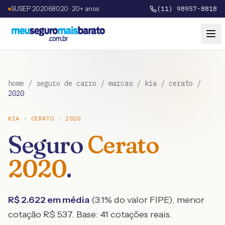
SUSEP 202068020 · 20+ anos
(11) 98957-8818
home
/
seguro de carro
/
marcas
/
kia
/
cerato
/
2020
KIA
·
CERATO
·
2020
Seguro
Cerato
2020
.
R$
2.622
em média
(
3.1
% do valor FIPE), menor
cotação R$
537
. Base:
41
cotações reais.