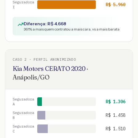
Seguradora
R$
5.960
I
Diferença: R$
4.668
361
% a mais quem contratou a mais cara, vs a mais barata
CASO
2
· PERFIL ANONIMIZADO
Kia Motors
CERATO
2020
·
Anápolis
/
GO
Seguradora
R$
1.306
A
Seguradora
R$
1.458
B
Seguradora
R$
1.510
C