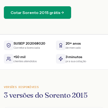
Cotar
Sorento
2015
grátis
SUSEP 202068020
20+ anos
Corretora licenciada
de mercado
+50 mil
3 minutos
clientes atendidos
pra sua cotação
VERSÕES DISPONÍVEIS
3
versões do
Sorento
2015