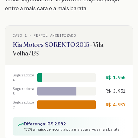
entre a mais cara e a mais barata:
CASO
1
· PERFIL ANONIMIZADO
Kia Motors
SORENTO
2015
·
Vila
Velha
/
ES
Seguradora
R$
1.955
A
Seguradora
R$
3.951
B
Seguradora
R$
4.937
C
Diferença: R$
2.982
153
% a mais quem contratou a mais cara, vs a mais barata