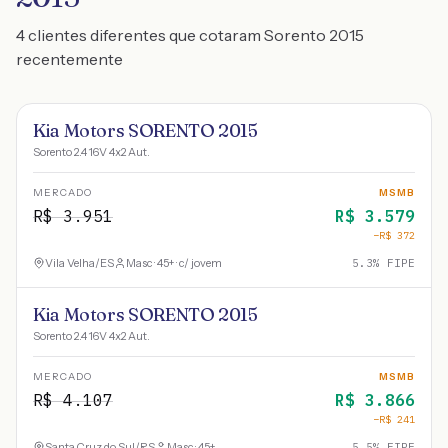
4 clientes diferentes que cotaram Sorento 2015
recentemente
Kia Motors SORENTO 2015
Sorento 2.4 16V 4x2 Aut.
MERCADO
MSMB
R$
3.951
R$
3.579
−R$
372
Vila Velha
/
ES
Masc · 45+ · c/ jovem
5.3
% FIPE
Kia Motors SORENTO 2015
Sorento 2.4 16V 4x2 Aut.
MERCADO
MSMB
R$
4.107
R$
3.866
−R$
241
Santa Cruz do Sul
/
RS
Masc · 45+
5.5
% FIPE