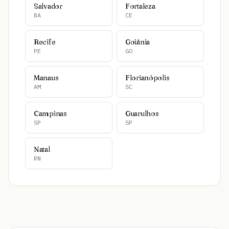
Salvador
Fortaleza
BA
CE
Recife
Goiânia
PE
GO
Manaus
Florianópolis
AM
SC
Campinas
Guarulhos
SP
SP
Natal
RN