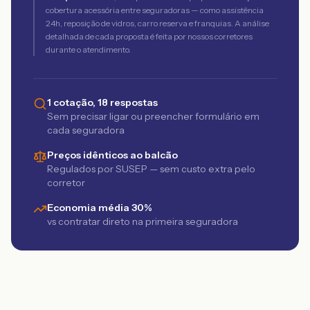
cobertura acessória entre seguradoras — como assistência
24h, reposição de vidros, carro reserva e franquias. A análise
detalhada de cada proposta é feita por nossos corretores
durante o atendimento.
1 cotação, 18 respostas
Sem precisar ligar ou preencher formulário em
cada seguradora
Preços idênticos ao balcão
Regulados por SUSEP — sem custo extra pelo
corretor
Economia média 30%
vs contratar direto na primeira seguradora