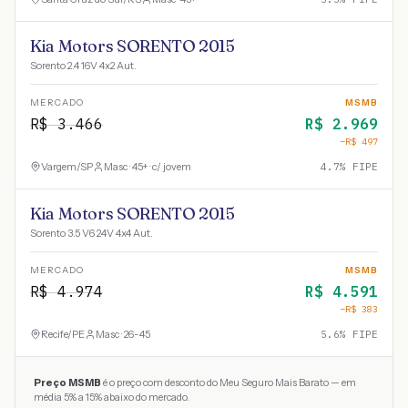
Kia Motors SORENTO 2015
Sorento 2.4 16V 4x2 Aut.
MERCADO
MSMB
R$
3.466
R$
2.969
−R$
497
Vargem
/
SP
Masc · 45+ · c/ jovem
4.7
% FIPE
Kia Motors SORENTO 2015
Sorento 3.5 V6 24V 4x4 Aut.
MERCADO
MSMB
R$
4.974
R$
4.591
−R$
383
Recife
/
PE
Masc · 26-45
5.6
% FIPE
Preço MSMB
é o preço com desconto do Meu Seguro Mais Barato — em
média 5% a 15% abaixo do mercado.