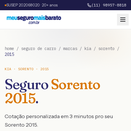
SUSEP 202068020 · 20+ anos
(11) 98957-8818
home
/
seguro de carro
/
marcas
/
kia
/
sorento
/
2015
KIA
·
SORENTO
·
2015
Seguro
Sorento
2015
.
Cotação personalizada em 3 minutos pro seu
Sorento
2015
.