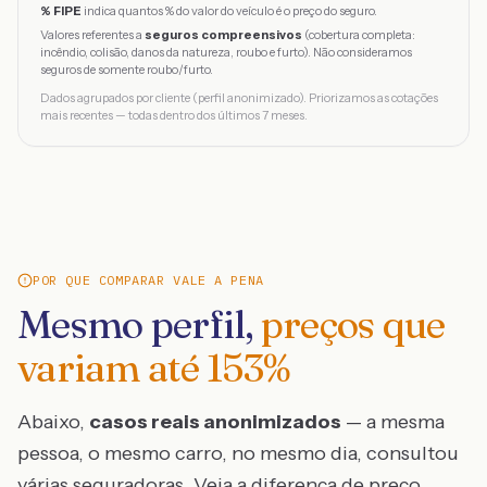
% FIPE
indica quantos % do valor do veículo é o preço do seguro.
Valores referentes a
seguros compreensivos
(cobertura completa:
incêndio, colisão, danos da natureza, roubo e furto). Não consideramos
seguros de somente roubo/furto.
Dados agrupados por cliente (perfil anonimizado). Priorizamos as cotações
mais recentes — todas dentro dos últimos 7 meses.
POR QUE COMPARAR VALE A PENA
Mesmo perfil,
preços que
variam até
153
%
Abaixo,
casos reais anonimizados
— a mesma
pessoa, o mesmo carro, no mesmo dia, consultou
várias seguradoras. Veja a diferença de preço