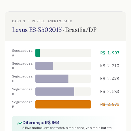
CASO
1
· PERFIL ANONIMIZADO
Lexus
ES-350
2015
·
Brasília
/
DF
Seguradora
R$
1.907
A
Seguradora
R$
2.210
B
Seguradora
R$
2.478
C
Seguradora
R$
2.583
D
Seguradora
R$
2.871
E
Diferença: R$
964
51
% a mais quem contratou a mais cara, vs a mais barata