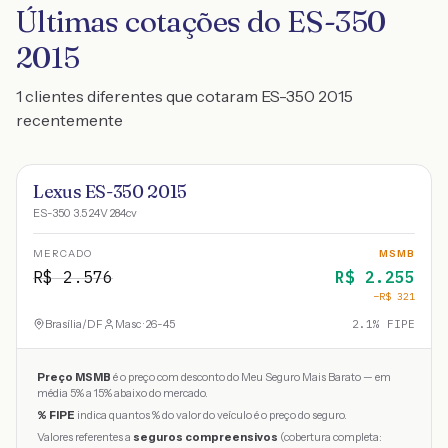
Últimas cotações do ES-350
2015
1 clientes diferentes que cotaram ES-350 2015
recentemente
Lexus ES-350 2015
ES-350 3.5 24V 284cv
MERCADO
MSMB
R$
2.576
R$
2.255
−R$
321
Brasília
/
DF
Masc · 26-45
2.1
% FIPE
Preço MSMB
é o preço com desconto do Meu Seguro Mais Barato — em
média 5% a 15% abaixo do mercado.
% FIPE
indica quantos % do valor do veículo é o preço do seguro.
Valores referentes a
seguros compreensivos
(cobertura completa: