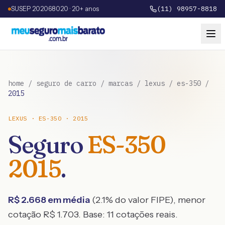
SUSEP 202068020 · 20+ anos
(11) 98957-8818
home
/
seguro de carro
/
marcas
/
lexus
/
es-350
/
2015
LEXUS
·
ES-350
·
2015
Seguro
ES-350
2015
.
R$
2.668
em média
(
2.1
% do valor FIPE), menor
cotação R$
1.703
. Base:
11
cotações reais.