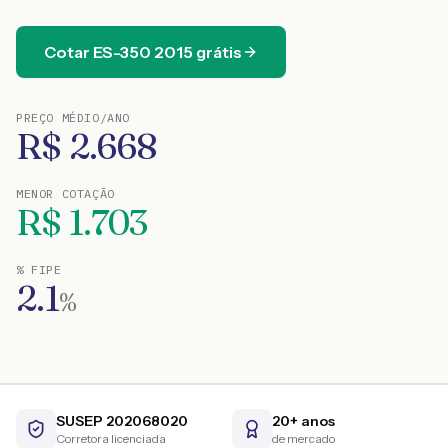
Cotar
ES-350
2015
grátis
PREÇO MÉDIO/ANO
R$
2.668
MENOR COTAÇÃO
R$
1.703
% FIPE
2.1
%
SUSEP 202068020
20+ anos
Corretora licenciada
de mercado