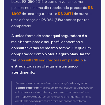
Lexus ES-350 2015
, é comum ver a mesma
pessoa, no mesmo dia, recebendo preços de
R$
1.907
de uma seguradora e
R$
2.871
de outra —
uma diferença de R$
964
(
51
%) apenas por ter
comparado.
A única forma de saber qual seguradora é a
mais barata para o seu perfil específico é
consultar várias ao mesmo tempo. É o que um
comparador como o Meu Seguro Mais Barato
faz:
consulta 18 seguradoras em paralelo
e
entrega todas as ofertas em um único
atendimento.
Os valores mostrados referem-se a cotações de
seguros
compreensivos
, mas podem refletir pequenas variações de
cobertura acessória entre seguradoras — como assistência
24h, reposição de vidros, carro reserva e franquias. A análise
detalhada de cada proposta é feita por nossos corretores