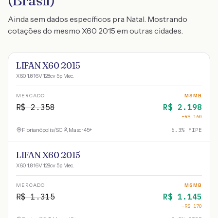
(Brasil)
Ainda sem dados específicos pra Natal. Mostrando
cotações do mesmo X60 2015 em outras cidades.
LIFAN X60 2015
X60 1.8 16V 128cv 5p Mec.
MERCADO
MSMB
R$
2.358
R$
2.198
−R$
160
Florianópolis
/
SC
Masc · 45+
6.3
% FIPE
LIFAN X60 2015
X60 1.8 16V 128cv 5p Mec.
MERCADO
MSMB
R$
1.315
R$
1.145
−R$
170