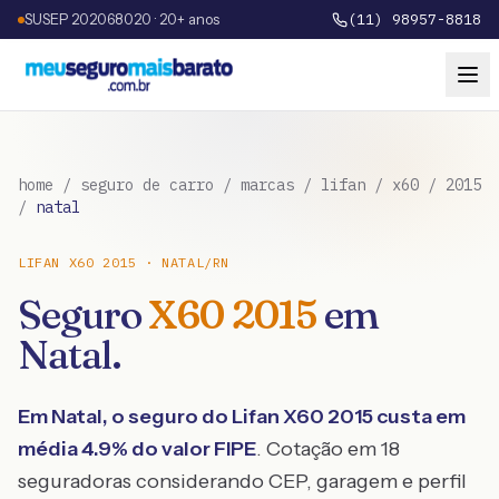
SUSEP 202068020 · 20+ anos
(11) 98957-8818
home
/
seguro de carro
/
marcas
/
lifan
/
x60
/
2015
/
natal
LIFAN
X60
2015
·
NATAL
/
RN
Seguro
X60
2015
em
Natal
.
Em
Natal
, o seguro do
Lifan
X60
2015
custa em
média
4.9
% do valor FIPE
. Cotação em 18
seguradoras considerando CEP, garagem e perfil