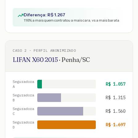
Diferença: R$
1.267
116
% a mais quem contratou a mais cara, vs a mais barata
CASO
2
· PERFIL ANONIMIZADO
LIFAN
X60
2015
·
Penha
/
SC
Seguradora
R$
1.057
A
Seguradora
R$
1.315
B
Seguradora
R$
1.560
C
Seguradora
R$
1.697
D