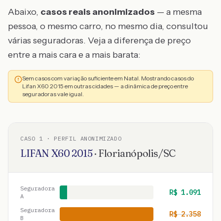
Abaixo,
casos reais anonimizados
— a mesma
pessoa, o mesmo carro, no mesmo dia, consultou
várias seguradoras. Veja a diferença de preço
entre a mais cara e a mais barata:
Sem casos com variação suficiente em Natal. Mostrando casos do
Lifan X60 2015 em outras cidades — a dinâmica de preço entre
seguradoras vale igual.
CASO
1
· PERFIL ANONIMIZADO
LIFAN
X60
2015
·
Florianópolis
/
SC
Seguradora
R$
1.091
A
Seguradora
R$
2.358
B