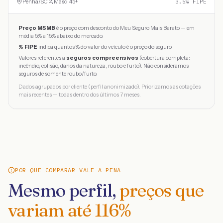
Penha
/
SC
Masc · 45+
3.5
% FIPE
Preço MSMB
é o preço com desconto do Meu Seguro Mais Barato — em
média 5% a 15% abaixo do mercado.
% FIPE
indica quantos % do valor do veículo é o preço do seguro.
Valores referentes a
seguros compreensivos
(cobertura completa:
incêndio, colisão, danos da natureza, roubo e furto). Não consideramos
seguros de somente roubo/furto.
Dados agrupados por cliente (perfil anonimizado). Priorizamos as cotações
mais recentes — todas dentro dos últimos 7 meses.
POR QUE COMPARAR VALE A PENA
Mesmo perfil,
preços que
variam até
116
%