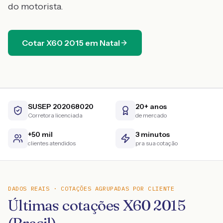
do motorista.
Cotar
X60
2015
em
Natal
SUSEP 202068020
20+ anos
Corretora licenciada
de mercado
+50 mil
3 minutos
clientes atendidos
pra sua cotação
DADOS REAIS · COTAÇÕES AGRUPADAS POR CLIENTE
Últimas cotações X60 2015