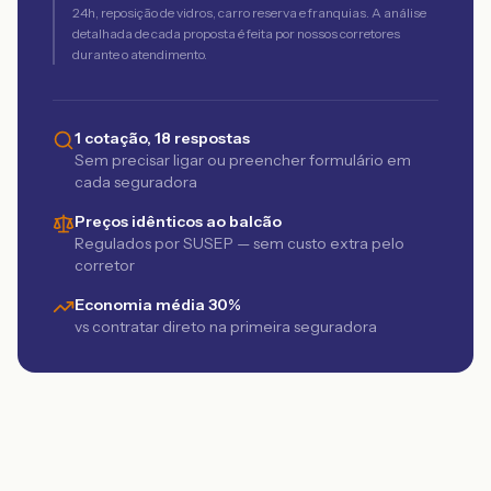
24h, reposição de vidros, carro reserva e franquias. A análise
detalhada de cada proposta é feita por nossos corretores
durante o atendimento.
1 cotação, 18 respostas
Sem precisar ligar ou preencher formulário em
cada seguradora
Preços idênticos ao balcão
Regulados por SUSEP — sem custo extra pelo
corretor
Economia média 30%
vs contratar direto na primeira seguradora