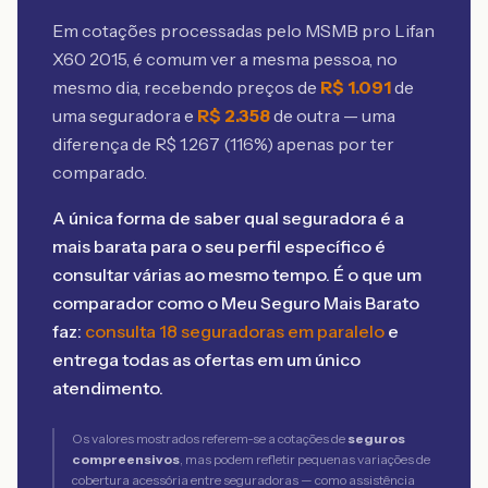
Em cotações processadas pelo MSMB
pro Lifan
X60 2015
, é comum ver a mesma pessoa, no
mesmo dia, recebendo preços de
R$
1.091
de
uma seguradora e
R$
2.358
de outra — uma
diferença de R$
1.267
(
116
%) apenas por ter
comparado.
A única forma de saber qual seguradora é a
mais barata para o seu perfil específico é
consultar várias ao mesmo tempo. É o que um
comparador como o Meu Seguro Mais Barato
faz:
consulta 18 seguradoras em paralelo
e
entrega todas as ofertas em um único
atendimento.
Os valores mostrados referem-se a cotações de
seguros
compreensivos
, mas podem refletir pequenas variações de
cobertura acessória entre seguradoras — como assistência