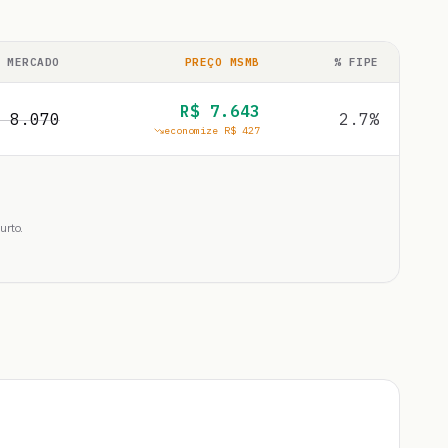
 MERCADO
PREÇO MSMB
% FIPE
R$
7.643
$
8.070
2.7
%
economize R$
427
urto.