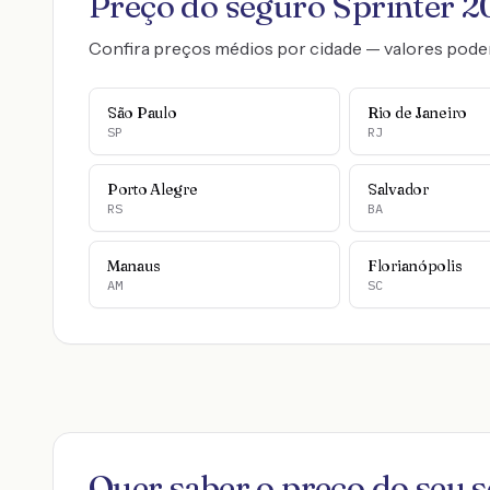
Preço do seguro
Sprinter
2
Confira preços médios por cidade — valores pode
São Paulo
Rio de Janeiro
SP
RJ
Porto Alegre
Salvador
RS
BA
Manaus
Florianópolis
AM
SC
Quer saber o preço do seu 