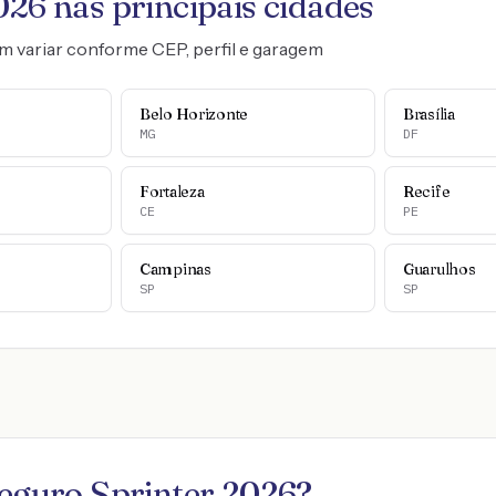
026
nas principais cidades
m variar conforme CEP, perfil e garagem
Belo Horizonte
Brasília
MG
DF
Fortaleza
Recife
CE
PE
Campinas
Guarulhos
SP
SP
seguro
Sprinter 2026
?