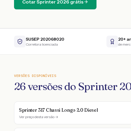
Cotar
Sprinter
2026
grátis
SUSEP 202068020
20+ a
Corretora licenciada
de mer
VERSÕES DISPONÍVEIS
26
versões do
Sprinter
2
Sprinter 317 Chassi Longo 2.0 Diesel
Ver preço desta versão →