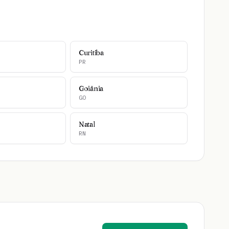
Curitiba
PR
Goiânia
GO
Natal
RN