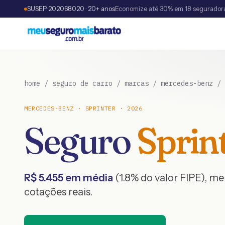
SUSEP 202068020 · 20+ anos
Economize até 30% em 18 segurador
home
/
seguro de carro
/
marcas
/
mercedes-benz
/
MERCEDES-BENZ
·
SPRINTER
·
2026
Seguro
Sprin
R$
5.455
em média
(
1.8
% do valor FIPE), m
cotações reais.