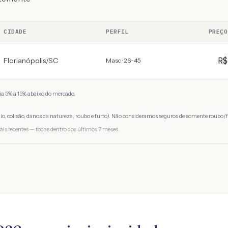
CIDADE
PERFIL
PREÇO
R
Florianópolis
/
SC
Masc · 26-45
a 5% a 15% abaixo do mercado.
io, colisão, danos da natureza, roubo e furto). Não consideramos seguros de somente roubo/f
ais recentes — todas dentro dos últimos 7 meses.