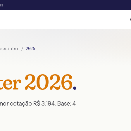
as
sprinter
/
2026
ter
2026
.
enor cotação R$
3.194
. Base:
4