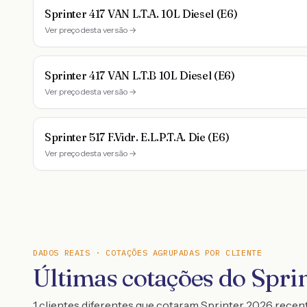
Sprinter 417 VAN L.T.A. 10L Diesel (E6)
Ver preço desta versão →
Sprinter 417 VAN L.T.B 10L Diesel (E6)
Ver preço desta versão →
Sprinter 517 F.Vidr. E.L.P.T.A. Die (E6)
Ver preço desta versão →
DADOS REAIS · COTAÇÕES AGRUPADAS POR CLIENTE
Últimas cotações do Spri
1 clientes diferentes que cotaram Sprinter 2026 rece