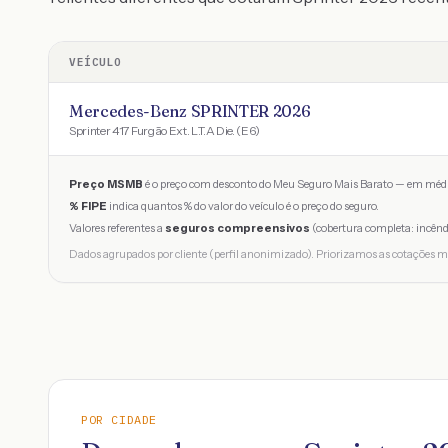
VEÍCULO
Mercedes-Benz SPRINTER 2026
Sprinter 417 Furgão Ext. L.T.A Die. (E6)
Preço MSMB
é o preço com desconto do Meu Seguro Mais Barato — em médi
% FIPE
indica quantos % do valor do veículo é o preço do seguro.
Valores referentes a
seguros compreensivos
(cobertura completa: incênd
Dados agrupados por cliente (perfil anonimizado). Priorizamos as cotações m
POR CIDADE