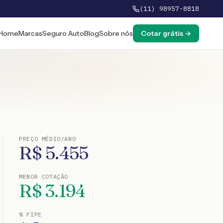
(11) 98957-8818
Home
Marcas
Seguro Auto
Blog
Sobre nós
Cotar grátis →
PREÇO MÉDIO/ANO
R$
5.455
MENOR COTAÇÃO
R$
3.194
% FIPE