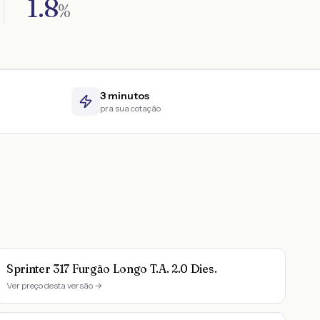
1.8
%
3 minutos
pra sua cotação
Sprinter 317 Furgão Longo T.A. 2.0 Dies.
Ver preço desta versão →