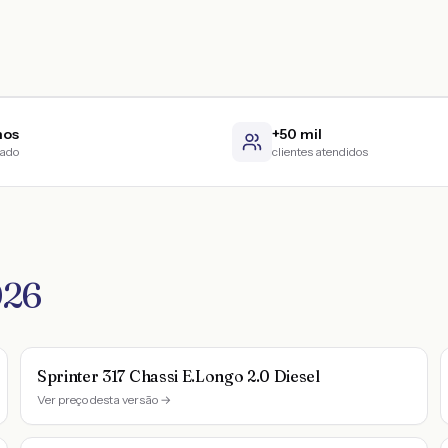
nos
+50 mil
cado
clientes atendidos
026
Sprinter 317 Chassi E.Longo 2.0 Diesel
Ver preço desta versão →