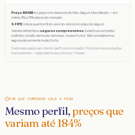
Preço MSMB
é o preço com desconto do Meu Seguro Mais Barato — em
média 5% a 15% abaixo do mercado.
% FIPE
indica quantos % do valor do veículo é o preço do seguro.
Valores referentes a
seguros compreensivos
(cobertura completa:
incêndio, colisão, danos da natureza, roubo e furto). Não consideramos
seguros de somente roubo/furto.
Dados agrupados por cliente (perfil anonimizado). Priorizamos as cotações
mais recentes — todas dentro dos últimos 7 meses.
POR QUE COMPARAR VALE A PENA
Mesmo perfil,
preços que
variam até
184
%