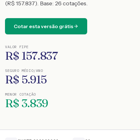
(R$ 157.837)
. Base:
26
cotações.
Cotar esta versão grátis
VALOR FIPE
R$
157.837
SEGURO MÉDIO/ANO
R$
5.915
MENOR COTAÇÃO
R$
3.839