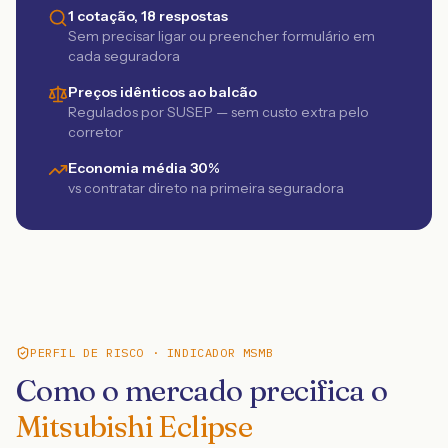
1 cotação, 18 respostas
Sem precisar ligar ou preencher formulário em
cada seguradora
Preços idênticos ao balcão
Regulados por SUSEP — sem custo extra pelo
corretor
Economia média 30%
vs contratar direto na primeira seguradora
PERFIL DE RISCO · INDICADOR MSMB
Como o mercado precifica o
Mitsubishi Eclipse