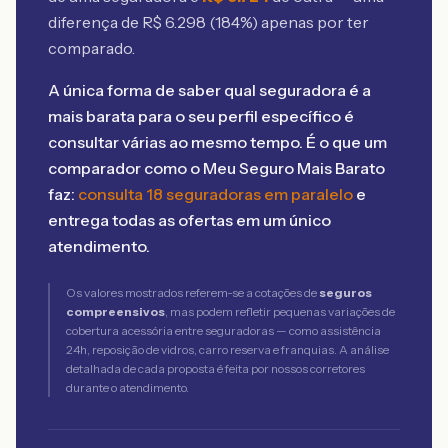
diferença de R$
6.298
(
184
%) apenas por ter
comparado.
A única forma de saber qual seguradora é a
mais barata para o seu perfil específico é
consultar várias ao mesmo tempo. É o que um
comparador como o Meu Seguro Mais Barato
faz:
consulta 18 seguradoras em paralelo
e
entrega todas as ofertas em um único
atendimento.
Os valores mostrados referem-se a cotações de
seguros
compreensivos
, mas podem refletir pequenas variações de
cobertura acessória entre seguradoras — como assistência
24h, reposição de vidros, carro reserva e franquias. A análise
detalhada de cada proposta é feita por nossos corretores
durante o atendimento.