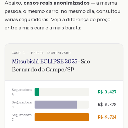
Abaixo,
casos reais anonimizados
— a mesma
pessoa, o mesmo carro, no mesmo dia, consultou
várias seguradoras. Veja a diferença de preço
entre a mais cara e a mais barata:
CASO
1
· PERFIL ANONIMIZADO
Mitsubishi
ECLIPSE
2025
·
São
Bernardo do Campo
/
SP
Seguradora
R$
3.427
A
Seguradora
R$
8.328
B
Seguradora
R$
9.724
C