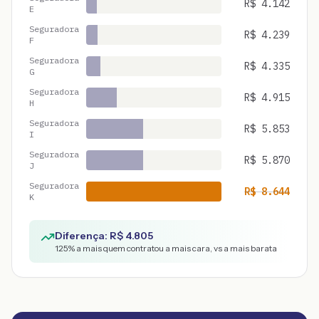
R$
4.142
E
Seguradora
R$
4.239
F
Seguradora
R$
4.335
G
Seguradora
R$
4.915
H
Seguradora
R$
5.853
I
Seguradora
R$
5.870
J
Seguradora
R$
8.644
K
Diferença: R$
4.805
125
% a mais quem contratou a mais cara, vs a mais barata