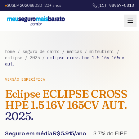
SUSEP 202068020 · 20+ anos
(11) 98957-8818
home
/
seguro de carro
/
marcas
/
mitsubishi
/
eclipse
/
2025
/
eclipse cross hpe 1.5 16v 165cv
aut.
VERSÃO ESPECÍFICA
Eclipse
ECLIPSE CROSS
HPE 1.5 16V 165CV AUT.
2025
.
Seguro em média R$
5.915
/ano
— 3.7% do FIPE