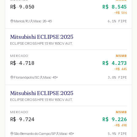
R$
9.050
R$
8.545
−R$
506
Maricá
/
RJ
Masc · 26-45
6.1
% FIPE
Mitsubishi ECLIPSE 2025
ECLIPSE CROSS HPE 1.5 16V 165CV AUT.
MERCADO
MSMB
R$
4.718
R$
4.273
−R$
445
Florianópolis
/
SC
Masc · 45+
3.0
% FIPE
Mitsubishi ECLIPSE 2025
ECLIPSE CROSS HPE 1.5 16V 165CV AUT.
MERCADO
MSMB
R$
9.724
R$
9.226
−R$
498
São Bernardo do Campo
/
SP
Masc · 45+
5.9
% FIPE