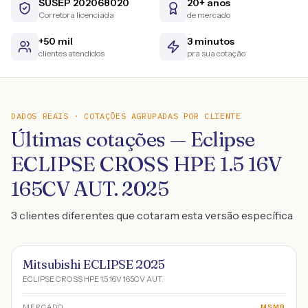
SUSEP 202068020
20+ anos
Corretora licenciada
de mercado
+50 mil
3 minutos
clientes atendidos
pra sua cotação
DADOS REAIS · COTAÇÕES AGRUPADAS POR CLIENTE
Últimas cotações — Eclipse
ECLIPSE CROSS HPE 1.5 16V
165CV AUT. 2025
3 clientes diferentes que cotaram esta versão específica
Mitsubishi ECLIPSE 2025
ECLIPSE CROSS HPE 1.5 16V 165CV AUT.
MERCADO
MSMB