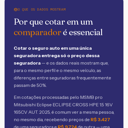
O QUE OS DADOS MOSTRAM
Por que cotar em um
comparador
é essencial
Cotar o seguro auto em uma única
seguradora entrega só o preço dessa
seguradora
— e os dados reais mostram que,
para o mesmo perfil e o mesmo veículo, as
diferenças entre seguradoras frequentemente
passam de 50%.
Em cotações processadas pelo MSMB
pro
Mitsubishi Eclipse ECLIPSE CROSS HPE 1.5 16V
165CV AUT. 2025
, é comum ver a mesma pessoa,
no mesmo dia, recebendo preços de
R$
3.427
de uma seguradora e
R$
9.724
de outra — uma