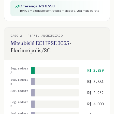
Diferença: R$
6.298
184
% a mais quem contratou a mais cara, vs a mais barata
CASO
2
· PERFIL ANONIMIZADO
Mitsubishi
ECLIPSE
2025
·
Florianópolis
/
SC
Seguradora
R$
3.839
A
Seguradora
R$
3.881
B
Seguradora
R$
3.962
C
Seguradora
R$
4.000
D
Seguradora