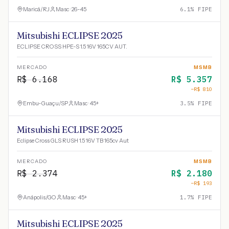
Maricá
/
RJ
Masc · 26-45
6.1
% FIPE
Mitsubishi ECLIPSE 2025
ECLIPSE CROSS HPE-S 1.5 16V 165CV AUT.
MERCADO
MSMB
R$
6.168
R$
5.357
−R$
810
Embu-Guaçu
/
SP
Masc · 45+
3.5
% FIPE
Mitsubishi ECLIPSE 2025
Eclipse Cross GLS RUSH 1.5 16V TB 165cv Aut
MERCADO
MSMB
R$
2.374
R$
2.180
−R$
193
Anápolis
/
GO
Masc · 45+
1.7
% FIPE
Mitsubishi ECLIPSE 2025