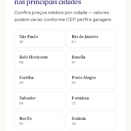
nas principais cidades
Confira preços médios por cidade — valores
podem variar conforme CEP, perfil e garagem
São Paulo
Rio de Janeiro
SP
RJ
Belo Horizonte
Brasília
MG
DF
Curitiba
Porto Alegre
PR
RS
Salvador
Fortaleza
BA
CE
Recife
Goiânia
PE
GO