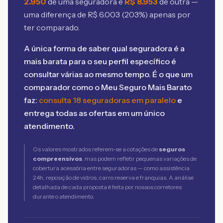
2.950
de uma seguradora e
R$
8.953
de outra —
uma diferença de R$
6.003
(
203
%) apenas por
ter comparado.
A única forma de saber qual seguradora é a
mais barata para o seu perfil específico é
consultar várias ao mesmo tempo. É o que um
comparador como o Meu Seguro Mais Barato
faz:
consulta 18 seguradoras em paralelo
e
entrega todas as ofertas em um único
atendimento.
Os valores mostrados referem-se a cotações de
seguros
compreensivos
, mas podem refletir pequenas variações de
cobertura acessória entre seguradoras — como assistência
24h, reposição de vidros, carro reserva e franquias. A análise
detalhada de cada proposta é feita por nossos corretores
durante o atendimento.