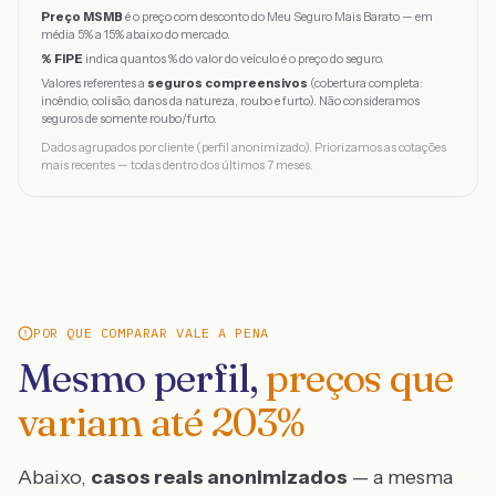
Preço MSMB
é o preço com desconto do Meu Seguro Mais Barato — em
média 5% a 15% abaixo do mercado.
% FIPE
indica quantos % do valor do veículo é o preço do seguro.
Valores referentes a
seguros compreensivos
(cobertura completa:
incêndio, colisão, danos da natureza, roubo e furto). Não consideramos
seguros de somente roubo/furto.
Dados agrupados por cliente (perfil anonimizado). Priorizamos as cotações
mais recentes — todas dentro dos últimos 7 meses.
POR QUE COMPARAR VALE A PENA
Mesmo perfil,
preços que
variam até
203
%
Abaixo,
casos reais anonimizados
— a mesma