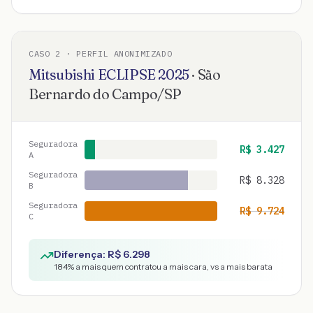
CASO
2
· PERFIL ANONIMIZADO
Mitsubishi
ECLIPSE
2025
·
São
Bernardo do Campo
/
SP
Seguradora
R$
3.427
A
Seguradora
R$
8.328
B
Seguradora
R$
9.724
C
Diferença: R$
6.298
184
% a mais quem contratou a mais cara, vs a mais barata