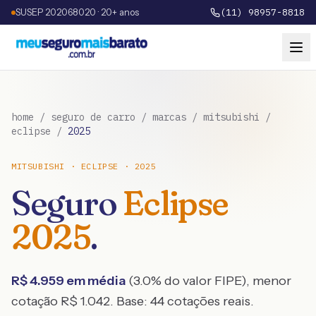
SUSEP 202068020 · 20+ anos
(11) 98957-8818
home
/
seguro de carro
/
marcas
/
mitsubishi
/
eclipse
/
2025
MITSUBISHI
·
ECLIPSE
·
2025
Seguro
Eclipse
2025
.
R$
4.959
em média
(
3.0
% do valor FIPE), menor
cotação R$
1.042
. Base:
44
cotações reais.