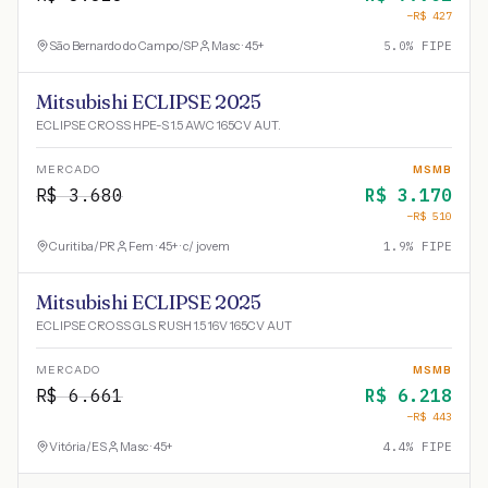
−R$
427
São Bernardo do Campo
/
SP
Masc · 45+
5.0
% FIPE
Mitsubishi ECLIPSE 2025
ECLIPSE CROSS HPE-S 1.5 AWC 165CV AUT.
MERCADO
MSMB
R$
3.680
R$
3.170
−R$
510
Curitiba
/
PR
Fem · 45+ · c/ jovem
1.9
% FIPE
Mitsubishi ECLIPSE 2025
ECLIPSE CROSS GLS RUSH 1.5 16V 165CV AUT
MERCADO
MSMB
R$
6.661
R$
6.218
−R$
443
Vitória
/
ES
Masc · 45+
4.4
% FIPE