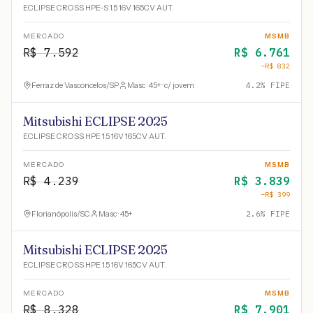
ECLIPSE CROSS HPE-S 1.5 16V 165CV AUT.
MERCADO
MSMB
R$
7.592
R$
6.761
−R$
832
Ferraz de Vasconcelos
/
SP
Masc · 45+ · c/ jovem
4.2
% FIPE
Mitsubishi ECLIPSE 2025
ECLIPSE CROSS HPE 1.5 16V 165CV AUT.
MERCADO
MSMB
R$
4.239
R$
3.839
−R$
399
Florianópolis
/
SC
Masc · 45+
2.6
% FIPE
Mitsubishi ECLIPSE 2025
ECLIPSE CROSS HPE 1.5 16V 165CV AUT.
MERCADO
MSMB
R$
8.328
R$
7.901